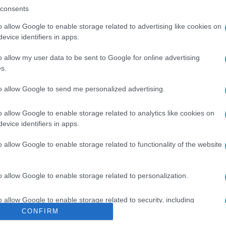
consents
o allow Google to enable storage related to advertising like cookies on
evice identifiers in apps.
o allow my user data to be sent to Google for online advertising
s.
KÖZÉS
#
ÚJBUDA
#
XI. KERÜLET
to allow Google to send me personalized advertising.
o allow Google to enable storage related to analytics like cookies on
evice identifiers in apps.
o allow Google to enable storage related to functionality of the website
o allow Google to enable storage related to personalization.
o allow Google to enable storage related to security, including
cation functionality and fraud prevention, and other user protection.
CONFIRM