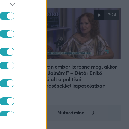
17:24
Reggeli
„Ha olyan ember keresne meg, akkor
sem vállalnám!” – Détár Enikő
megszólalt a politikai
megkeresésekkel kapcsolatban
Mutasd mind