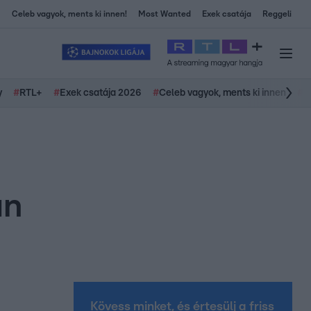
Celeb vagyok, ments ki innen!
Most Wanted
Exek csatája
Reggeli
y
#
RTL+
#
Exek csatája 2026
#
Celeb vagyok, ments ki innen
#
H
án
Kövess minket, és értesülj a friss