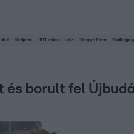
kolett
#
Időjárás
#
RTL műsor
#
Víz
#
Magyar Péter
#
Csillagjeg
 és borult fel Újbud