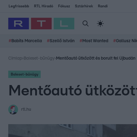
Legfrissebb
RTL Híradó
Fókusz
Sztárhírek
Randi
#
Babits Marcella
#
Szellő István
#
Most Wanted
#
Gallusz Ni
Címlap
›
Baleset-bűnügy
›
Mentőautó ütközött és borult fel Újbudán
Baleset-bűnügy
Mentőautó ütközött
rtl.hu