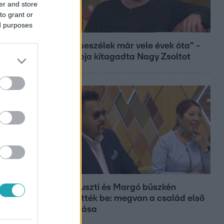
er and store
to grant or
ed purposes
Bulvár
"Nem beszélek már vele évek óta" -
Édesapja kitagadta Nagy Zsoltot
Bulvár
Bódi Guszti és Margó büszkén
jelentették be: megvan a család első
diplomása