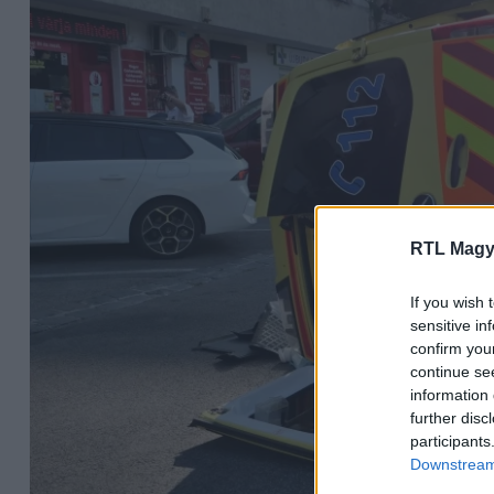
RTL Magy
If you wish 
sensitive in
confirm you
continue se
information 
further disc
participants
Downstream 