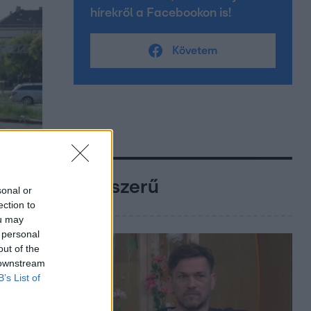
hírekről a Facebookon is!
Követem
Népszerű
sonal or
ection to
ou may
 personal
out of the
 downstream
B’s List of