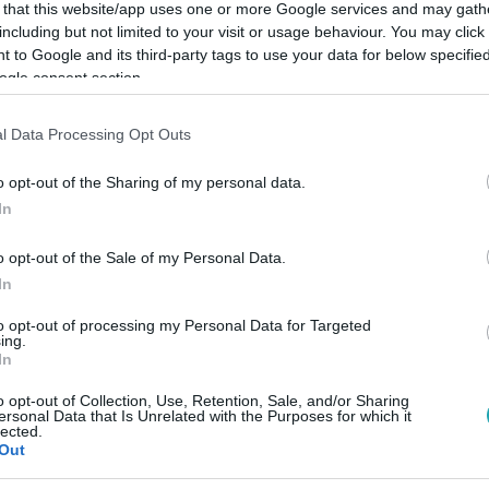
 that this website/app uses one or more Google services and may gath
including but not limited to your visit or usage behaviour. You may click 
 to Google and its third-party tags to use your data for below specifi
ogle consent section.
Link másolása
l Data Processing Opt Outs
o opt-out of the Sharing of my personal data.
In
llítva haladt a kórház felé, amikor a
o opt-out of the Sale of my Personal Data.
In
to opt-out of processing my Personal Data for Targeted
ing.
In
között legyen a Google-találatokban!
o opt-out of Collection, Use, Retention, Sale, and/or Sharing
ersonal Data that Is Unrelated with the Purposes for which it
lected.
Out