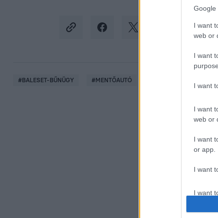
Google 
I want t
web or d
I want t
purpose
#
BALESET-BŰNÜGY
#
MENTŐAUTÓ
#
FELBORULT
#
ÜT
I want 
I want t
web or d
I want t
or app.
I want t
I want t
authenti