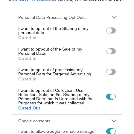
#
ÖNGYILKOSSÁGI KÍSÉRLET
third parties.
Please note that this website/app uses one or more Google
Personal Data Processing Opt Outs
services and may gather and store information including but
not limited to your visit or usage behaviour. You may click to
I want to opt-out of the Sharing of my
personal data.
grant or deny consent to Google and its third-party tags to
Opted In
use your data for below specified purposes in below Google
consent section.
I want to opt-out of the Sale of my
Personal Data.
Népszerű
Opted In
I want to opt-out of processing my
Personal Data for Targeted Advertising.
Opted In
I want to opt-out of Collection, Use,
Retention, Sale, and/or Sharing of my
Personal Data that Is Unrelated with the
Purposes for which it was collected.
Opted Out
Google consents
I want to allow Google to enable storage