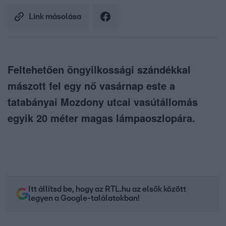
Link másolása
Feltehetően öngyilkossági szándékkal
mászott fel egy nő vasárnap este a
tatabányai Mozdony utcai vasútállomás
egyik 20 méter magas lámpaoszlopára.
Itt állítsd be, hogy az RTL.hu az elsők között
legyen a Google-találatokban!