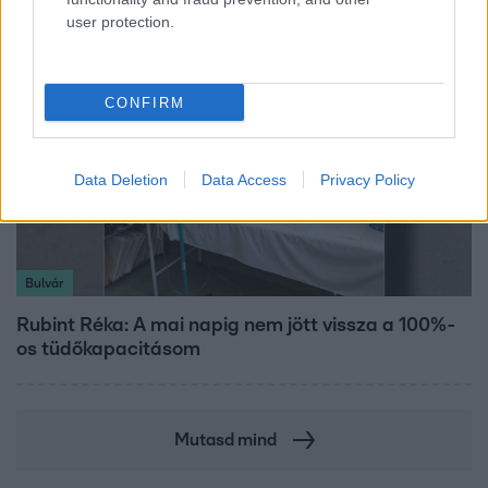
user protection.
CONFIRM
Data Deletion
Data Access
Privacy Policy
Bulvár
Rubint Réka: A mai napig nem jött vissza a 100%-
os tüdőkapacitásom
Mutasd mind