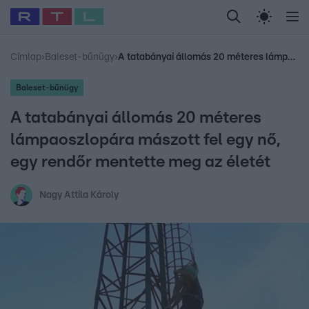
Legfrissebb
RTL Híradó
Fókusz
Sztárhírek
Randi
Celeb vagyok, me
#
Babits Marcella
#
Szellő István
#
Most Wanted
#
Gallusz Niko
Címlap
›
Baleset-bűnügy
›
A tatabányai állomás 20 méteres lámpaoszlopára mászott fel egy nő, egy rendőr mentette meg az életét
Baleset-bűnügy
A tatabányai állomás 20 méteres
lámpaoszlopára mászott fel egy nő,
egy rendőr mentette meg az életét
Nagy Attila Károly