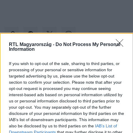
RTL Magyarország -
Do Not Process My Personal
Information
Kövess minket, és értesülj a friss hírekről a
If you wish to opt-out of the sale, sharing to third parties, or
Facebookon is!
processing of your personal or sensitive information for
targeted advertising by us, please use the below opt-out
section to confirm your selection. Please note that after your
Követem
opt-out request is processed you may continue seeing
interest-based ads based on personal information utilized by
us or personal information disclosed to third parties prior to
your opt-out. You may separately opt-out of the further
disclosure of your personal information by third parties on the
IAB’s list of downstream participants. This information may
#
BALESET-BŰNÜGY
#
BALESET
#
TATABÁNYA
also be disclosed by us to third parties on the
IAB’s List of
Downstream Participants
that may further disclose it to other