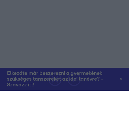
Elkezdte már beszerezni a gyermekének
szükséges tanszereket az idei tanévre? -
Szavazz itt!