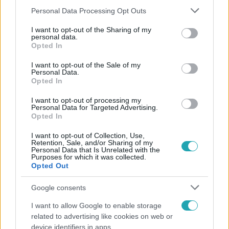
Please note that this website/app uses one or more Google
Personal Data Processing Opt Outs
services and may gather and store information including but
not limited to your visit or usage behaviour. You may click to
I want to opt-out of the Sharing of my
personal data.
grant or deny consent to Google and its third-party tags to
Népszerű
Opted In
use your data for below specified purposes in below Google
consent section.
I want to opt-out of the Sale of my
Personal Data.
Opted In
I want to opt-out of processing my
Personal Data for Targeted Advertising.
Opted In
I want to opt-out of Collection, Use,
Retention, Sale, and/or Sharing of my
Personal Data that Is Unrelated with the
Purposes for which it was collected.
Opted Out
Google consents
Bulvár
I want to allow Google to enable storage
Rubint Réka: A mai napig nem jött vissza a 100%-
related to advertising like cookies on web or
os tüdőkapacitásom
device identifiers in apps.