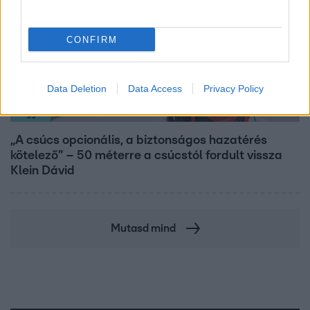
CONFIRM
Data Deletion
Data Access
Privacy Policy
Reggeli
„A csúcs opcionális, a biztonságos hazatérés
kötelező” – 50 méterre a csúcstól fordult vissza
Klein Dávid
Mutasd mind