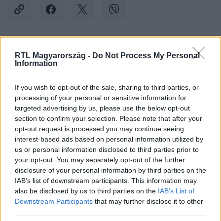
Kövess minket, és értesülj a friss hírekről a
RTL Magyarország -
Do Not Process My Personal
Information
Facebookon is!
If you wish to opt-out of the sale, sharing to third parties, or
Követem
processing of your personal or sensitive information for
targeted advertising by us, please use the below opt-out
section to confirm your selection. Please note that after your
opt-out request is processed you may continue seeing
interest-based ads based on personal information utilized by
us or personal information disclosed to third parties prior to
your opt-out. You may separately opt-out of the further
#
BALESET-BŰNÜGY
#
M7
#
AUTÓPÁLYA
#
AUTÓ
disclosure of your personal information by third parties on the
#
KARAMBOL
IAB’s list of downstream participants. This information may
also be disclosed by us to third parties on the
IAB’s List of
Downstream Participants
that may further disclose it to other
third parties.