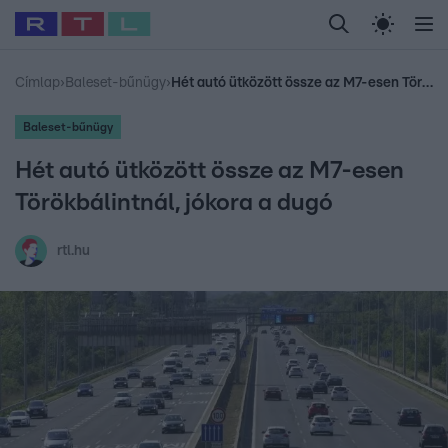
Legfrissebb
RTL Híradó
Fókusz
Sztárhírek
Randi
Celeb vagyok, me
#
Babits Marcella
#
Szellő István
#
Most Wanted
#
Gallusz Niko
Címlap
›
Baleset-bűnügy
›
Hét autó ütközött össze az M7-esen Törökbálintnál, jókora a dugó
Baleset-bűnügy
Hét autó ütközött össze az M7-esen
Törökbálintnál, jókora a dugó
rtl.hu