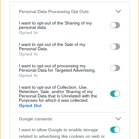
Please note that this website/app uses one or more Google
Personal Data Processing Opt Outs
services and may gather and store information including but
not limited to your visit or usage behaviour. You may click to
I want to opt-out of the Sharing of my
personal data.
grant or deny consent to Google and its third-party tags to
Opted In
Népszerű
use your data for below specified purposes in below Google
consent section.
I want to opt-out of the Sale of my
Personal Data.
Opted In
7:51
I want to opt-out of processing my
Personal Data for Targeted Advertising.
Opted In
I want to opt-out of Collection, Use,
Retention, Sale, and/or Sharing of my
Personal Data that Is Unrelated with the
Purposes for which it was collected.
Opted Out
Google consents
Fókusz
I want to allow Google to enable storage
related to advertising like cookies on web or