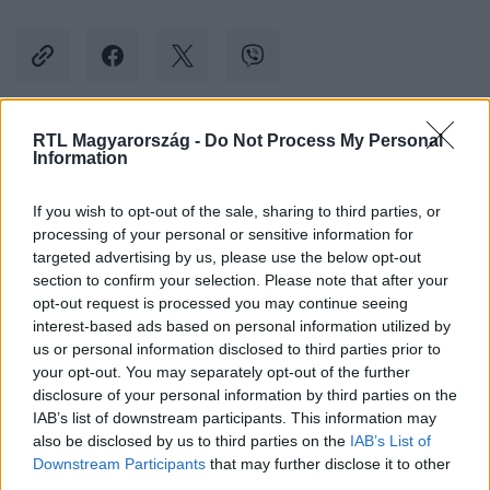
RTL Magyarország -
Do Not Process My Personal
Kövess minket, és értesülj a friss hírekről a
Information
Facebookon is!
If you wish to opt-out of the sale, sharing to third parties, or
processing of your personal or sensitive information for
Követem
targeted advertising by us, please use the below opt-out
section to confirm your selection. Please note that after your
opt-out request is processed you may continue seeing
interest-based ads based on personal information utilized by
us or personal information disclosed to third parties prior to
your opt-out. You may separately opt-out of the further
#
BALESET-BŰNÜGY
#
ITTAS VEZETÉS
#
ALKOHOL
disclosure of your personal information by third parties on the
IAB’s list of downstream participants. This information may
#
PÁRKAPCSOLAT
also be disclosed by us to third parties on the
IAB’s List of
Downstream Participants
that may further disclose it to other
third parties.