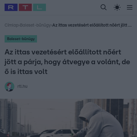
Legfrissebb
RTL Híradó
Fókusz
Sztárhírek
Randi
Celeb vagyok, me
#
Babits Marcella
#
Szellő István
#
Most Wanted
#
Gallusz Niko
Címlap
›
Baleset-bűnügy
›
Az ittas vezetésért előállított nőért jött a párja, hogy átvegye a volánt, de ő is ittas volt
Baleset-bűnügy
Az ittas vezetésért előállított nőért
jött a párja, hogy átvegye a volánt, de
ő is ittas volt
rtl.hu