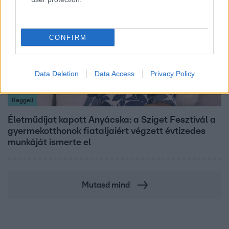
CONFIRM
Data Deletion
Data Access
Privacy Policy
Reggeli
Életműdíjat kapott Anyácska: a Sziget Fesztivál a
gyermekotthonok fiataljaiért végzett évtizedes
munkáját ismerte el
Mutasd mind