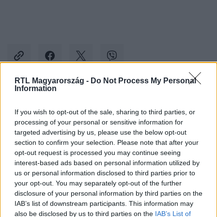
RTL Magyarország -
Do Not Process My Personal
Information
Kövess minket, és értesülj a friss hírekről a
If you wish to opt-out of the sale, sharing to third parties, or
Facebookon is!
processing of your personal or sensitive information for
targeted advertising by us, please use the below opt-out
Követem
section to confirm your selection. Please note that after your
opt-out request is processed you may continue seeing
interest-based ads based on personal information utilized by
us or personal information disclosed to third parties prior to
your opt-out. You may separately opt-out of the further
disclosure of your personal information by third parties on the
IAB’s list of downstream participants. This information may
#
BALESET-BŰNÜGY
#
M1-ES AUTÓPÁLYA
also be disclosed by us to third parties on the
IAB’s List of