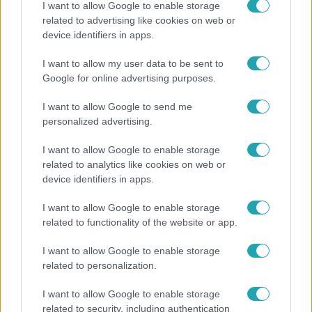
I want to allow Google to enable storage
related to advertising like cookies on web or
device identifiers in apps.
Bulvár
I want to allow my user data to be sent to
Véget ért a közös munka! Balogh Levente
Google for online advertising purposes.
elbúcsúzott Az álommeló győztesétől
I want to allow Google to send me
personalized advertising.
I want to allow Google to enable storage
related to analytics like cookies on web or
device identifiers in apps.
I want to allow Google to enable storage
related to functionality of the website or app.
I want to allow Google to enable storage
related to personalization.
Életmód
I want to allow Google to enable storage
Kitört a lecsó-láz! Íme 3 tuti recept az
related to security, including authentication