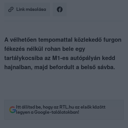
Link másolása
A vélhetően tempomattal közlekedő furgon
fékezés nélkül rohan bele egy
tartálykocsiba az M1-es autópályán kedd
hajnalban, majd befordult a belső sávba.
Itt állítsd be, hogy az RTL.hu az elsők között
legyen a Google-találatokban!