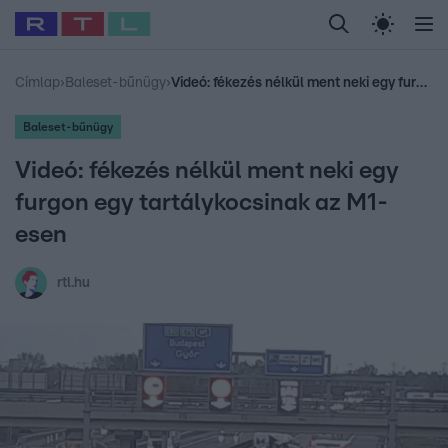
Legfrissebb
RTL Híradó
Fókusz
Sztárhírek
Randi
Celeb vagyok, me
#
Babits Marcella
#
Szellő István
#
Most Wanted
#
Gallusz Niko
Címlap
›
Baleset-bűnügy
›
Videó: fékezés nélkül ment neki egy furgon egy tartálykocsinak az M1-esen
Baleset-bűnügy
Videó: fékezés nélkül ment neki egy
furgon egy tartálykocsinak az M1-
esen
rtl.hu