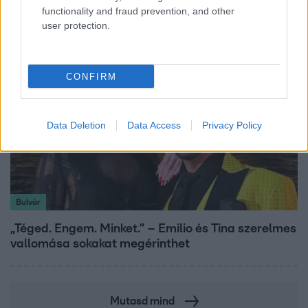
elkészítéséhez
functionality and fraud prevention, and other
user protection.
CONFIRM
Data Deletion
Data Access
Privacy Policy
Bulvár
„Téged. Engem. Minket.” – Emilio és Tina szerelmes
vallomása sokakat megérinthet
Mutasd mind