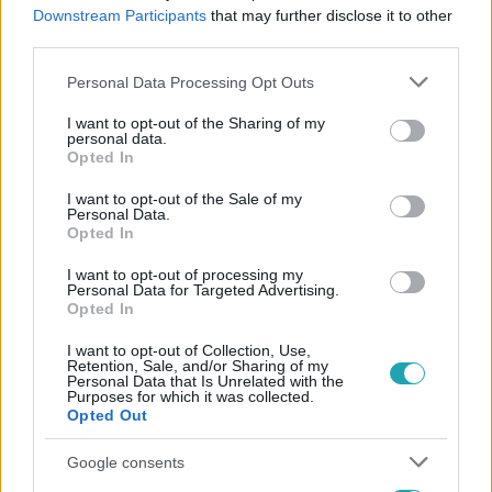
#
AUTÓBALESET
#
FÉKEZÉS NÉLKÜL
#
TARTÁLYKOCSI
Downstream Participants
that may further disclose it to other
third parties.
#
KISTEHERAUTÓ
#
FURGON
#
VIDEÓ
Please note that this website/app uses one or more Google
Personal Data Processing Opt Outs
services and may gather and store information including but
not limited to your visit or usage behaviour. You may click to
I want to opt-out of the Sharing of my
personal data.
grant or deny consent to Google and its third-party tags to
Opted In
use your data for below specified purposes in below Google
consent section.
I want to opt-out of the Sale of my
Personal Data.
Opted In
Népszerű
I want to opt-out of processing my
Personal Data for Targeted Advertising.
Opted In
I want to opt-out of Collection, Use,
Retention, Sale, and/or Sharing of my
Personal Data that Is Unrelated with the
Purposes for which it was collected.
Opted Out
Google consents