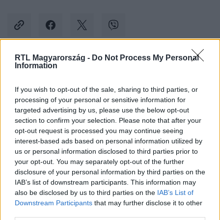
RTL Magyarország -
Do Not Process My Personal
Information
Kövess minket, és értesülj a friss hírekről a
Facebookon is!
If you wish to opt-out of the sale, sharing to third parties, or
processing of your personal or sensitive information for
Követem
targeted advertising by us, please use the below opt-out
section to confirm your selection. Please note that after your
opt-out request is processed you may continue seeing
interest-based ads based on personal information utilized by
us or personal information disclosed to third parties prior to
your opt-out. You may separately opt-out of the further
disclosure of your personal information by third parties on the
#
BALESET-BŰNÜGY
#
LAKÁSTŰZ
#
HALÁLOS TŰZ
IAB’s list of downstream participants. This information may
also be disclosed by us to third parties on the
IAB’s List of
#
CEGLÉD
#
FÜSTMÉRGEZÉS
Downstream Participants
that may further disclose it to other
third parties.