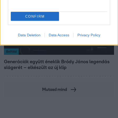
CONFIRM
Data Deletion
Data Access
Privacy Policy
Belföld
Generációk együtt éneklik Bródy János legendás
slágerét – elkészült az új klip
Mutasd mind