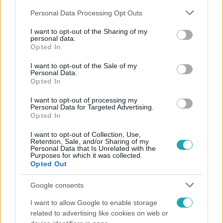
Please note that this website/app uses one or more Google
Personal Data Processing Opt Outs
services and may gather and store information including but
not limited to your visit or usage behaviour. You may click to
I want to opt-out of the Sharing of my
personal data.
grant or deny consent to Google and its third-party tags to
Opted In
use your data for below specified purposes in below Google
Népszerű
consent section.
I want to opt-out of the Sale of my
Personal Data.
Opted In
I want to opt-out of processing my
Personal Data for Targeted Advertising.
Opted In
I want to opt-out of Collection, Use,
Retention, Sale, and/or Sharing of my
Personal Data that Is Unrelated with the
Purposes for which it was collected.
Opted Out
Google consents
I want to allow Google to enable storage
Horoszkóp
related to advertising like cookies on web or