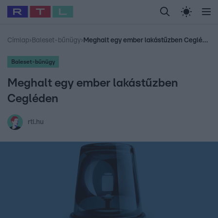
Legfrissebb
RTL Híradó
Fókusz
Sztárhírek
Randi
Celeb vagyok, me
#
Babits Marcella
#
Szellő István
#
Most Wanted
#
Gallusz Niko
Címlap
›
Baleset-bűnügy
›
Meghalt egy ember lakástűzben Cegléden
Baleset-bűnügy
Meghalt egy ember lakástűzben
Cegléden
rtl.hu