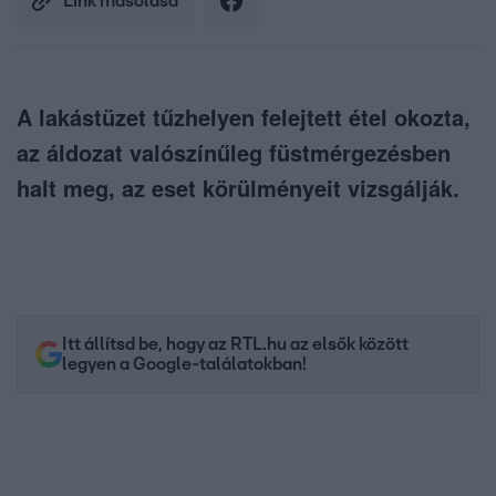
Link másolása
A lakástüzet tűzhelyen felejtett étel okozta,
az áldozat valószínűleg füstmérgezésben
halt meg, az eset körülményeit vizsgálják.
Itt állítsd be, hogy az RTL.hu az elsők között
legyen a Google-találatokban!