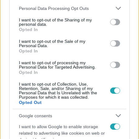
Please note that this website/app uses one or more Google
Personal Data Processing Opt Outs
services and may gather and store information including but
not limited to your visit or usage behaviour. You may click to
I want to opt-out of the Sharing of my
personal data.
grant or deny consent to Google and its third-party tags to
Opted In
use your data for below specified purposes in below Google
Népszerű
consent section.
I want to opt-out of the Sale of my
Personal Data.
Opted In
I want to opt-out of processing my
13:37
Personal Data for Targeted Advertising.
Opted In
I want to opt-out of Collection, Use,
Retention, Sale, and/or Sharing of my
Personal Data that Is Unrelated with the
Purposes for which it was collected.
Opted Out
Google consents
I want to allow Google to enable storage
Reggeli
related to advertising like cookies on web or