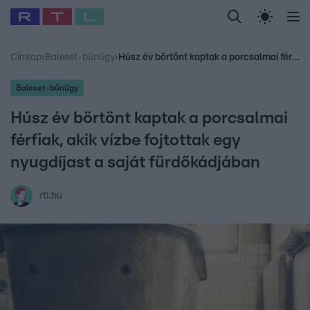
Legfrissebb
RTL Híradó
Fókusz
Sztárhírek
Randi
Celeb vagyok, me
#
Babits Marcella
#
Szellő István
#
Most Wanted
#
Gallusz Niko
Címlap
›
Baleset-bűnügy
›
Húsz év börtönt kaptak a porcsalmai férfiak, akik vízbe fojtottak egy nyugdíjast a saját fürdőkádjában
Baleset-bűnügy
Húsz év börtönt kaptak a porcsalmai
férfiak, akik vízbe fojtottak egy
nyugdíjast a saját fürdőkádjában
rtl.hu