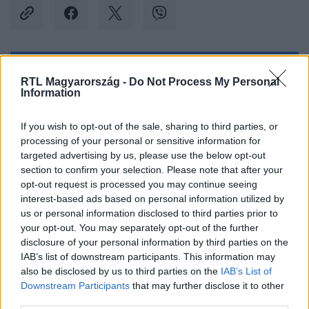
Kövess minket, és értesülj a friss hírekről a
RTL Magyarország -
Do Not Process My Personal
Information
Facebookon is!
If you wish to opt-out of the sale, sharing to third parties, or
Követem
processing of your personal or sensitive information for
targeted advertising by us, please use the below opt-out
section to confirm your selection. Please note that after your
opt-out request is processed you may continue seeing
interest-based ads based on personal information utilized by
us or personal information disclosed to third parties prior to
#
BALESET-BŰNÜGY
#
GYILKOSSÁG
#
PORCSALMA
your opt-out. You may separately opt-out of the further
disclosure of your personal information by third parties on the
#
FÜRDŐKÁD
#
VÍZBE FOJTÁS
#
NYUGDÍJAS
IAB’s list of downstream participants. This information may
also be disclosed by us to third parties on the
IAB’s List of
#
NYUGDÍJ
Downstream Participants
that may further disclose it to other
third parties.