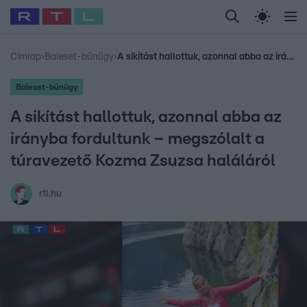
Legfrissebb
RTL Híradó
Fókusz
Sztárhírek
Randi
Celeb vagyok, me
#
Babits Marcella
#
Szellő István
#
Most Wanted
#
Gallusz Niko
Címlap
›
Baleset-bűnügy
›
A sikítást hallottuk, azonnal abba az irányba fordultunk – megszólalt a túravezető Kozma Zsuzsa haláláról
Baleset-bűnügy
A sikítást hallottuk, azonnal abba az
irányba fordultunk – megszólalt a
túravezető Kozma Zsuzsa haláláról
rtl.hu