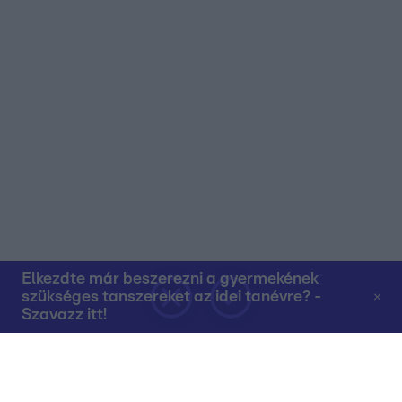
Elkezdte már beszerezni a gyermekének
szükséges tanszereket az idei tanévre? -
Szavazz itt!