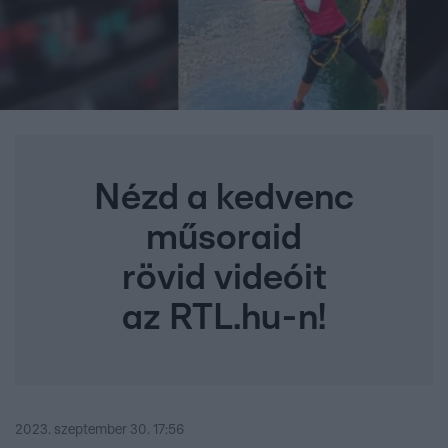
Nézd a kedvenc
műsoraid
rövid videóit
az RTL.hu-n!
2023. szeptember 30. 17:56