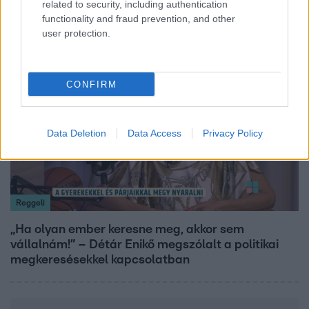
related to security, including authentication
Majkát a SIC Feszten
functionality and fraud prevention, and other
user protection.
17:24
CONFIRM
Data Deletion
Data Access
Privacy Policy
Reggeli
„Ha olyan ember keresne meg, akkor sem
vállalnám!” – Détár Enikő megszólalt a politikai
megkeresésekkel kapcsolatban