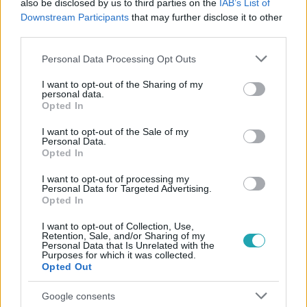
also be disclosed by us to third parties on the
IAB’s List of
#
SZIKLA
#
HEGYMÁSZÁS
#
SZIKLAMÁSZÁS
Downstream Participants
that may further disclose it to other
#
ZUHANÁS
#
FITNESZEDZŐ
third parties.
Please note that this website/app uses one or more Google
Personal Data Processing Opt Outs
services and may gather and store information including but
not limited to your visit or usage behaviour. You may click to
I want to opt-out of the Sharing of my
personal data.
grant or deny consent to Google and its third-party tags to
Opted In
use your data for below specified purposes in below Google
consent section.
I want to opt-out of the Sale of my
Personal Data.
Népszerű
Opted In
I want to opt-out of processing my
Personal Data for Targeted Advertising.
Opted In
2:20
I want to opt-out of Collection, Use,
Retention, Sale, and/or Sharing of my
Personal Data that Is Unrelated with the
Purposes for which it was collected.
Opted Out
Google consents