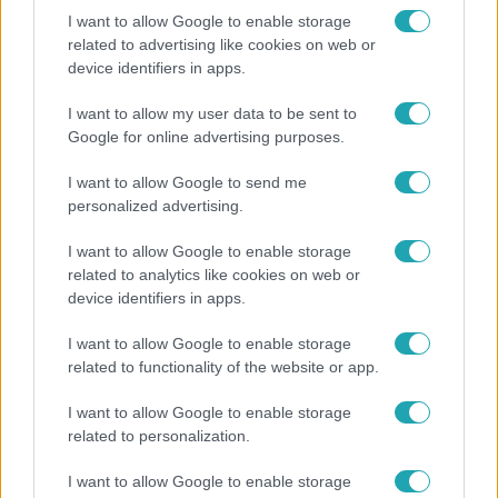
I want to allow Google to enable storage
related to advertising like cookies on web or
device identifiers in apps.
Híradó
Nyugalmazott tűzoltóezredes a siklóernyőbaleset
I want to allow my user data to be sent to
áldozata
Google for online advertising purposes.
I want to allow Google to send me
personalized advertising.
7:51
I want to allow Google to enable storage
related to analytics like cookies on web or
device identifiers in apps.
I want to allow Google to enable storage
related to functionality of the website or app.
I want to allow Google to enable storage
related to personalization.
Fókusz
I want to allow Google to enable storage
Megvan, kik váltják a fenyegetés miatt visszalépő