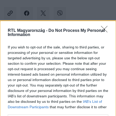
RTL Magyarország -
Do Not Process My Personal
Information
Kövess minket, és értesülj a friss hírekről a
Facebookon is!
If you wish to opt-out of the sale, sharing to third parties, or
processing of your personal or sensitive information for
Követem
targeted advertising by us, please use the below opt-out
section to confirm your selection. Please note that after your
opt-out request is processed you may continue seeing
interest-based ads based on personal information utilized by
us or personal information disclosed to third parties prior to
your opt-out. You may separately opt-out of the further
disclosure of your personal information by third parties on the
#
BALESET-BŰNÜGY
#
KUTYA
#
LELŐ
IAB’s list of downstream participants. This information may
also be disclosed by us to third parties on the
IAB’s List of
#
ELPUSZTULT
#
BORSOD
Downstream Participants
that may further disclose it to other
third parties.