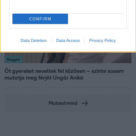
CONFIRM
Data Deletion
Data Access
Privacy Policy
Reggeli
Öt gyereket neveltek fel közösen – szinte sosem
mutatja meg férjét Ungár Anikó
Mutasd mind