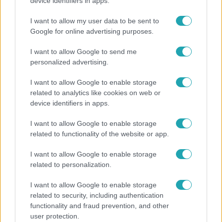
"Nem beszélek már vele évek óta" - Édesapja
device identifiers in apps.
kitagadta Nagy Zsoltot
I want to allow my user data to be sent to
Google for online advertising purposes.
I want to allow Google to send me
6:41
personalized advertising.
I want to allow Google to enable storage
related to analytics like cookies on web or
device identifiers in apps.
I want to allow Google to enable storage
related to functionality of the website or app.
Fókusz
I want to allow Google to enable storage
related to personalization.
Mindössze 214-en élnek a borsodi zsákfaluban,
ahol egyetlen játszótér jelenti a nyári szünetet
I want to allow Google to enable storage
related to security, including authentication
functionality and fraud prevention, and other
user protection.
13:37