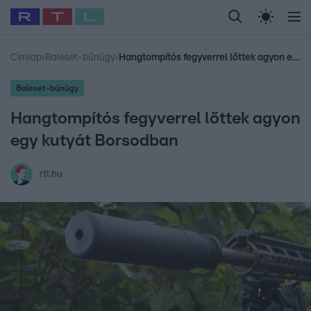
Legfrissebb
RTL Híradó
Fókusz
Sztárhírek
Randi
Celeb vagyok, me
#
Babits Marcella
#
Szellő István
#
Most Wanted
#
Gallusz Niko
Címlap
›
Baleset-bűnügy
›
Hangtompítós fegyverrel lőttek agyon egy kutyát Borsodban
Baleset-bűnügy
Hangtompítós fegyverrel lőttek agyon
egy kutyát Borsodban
rtl.hu