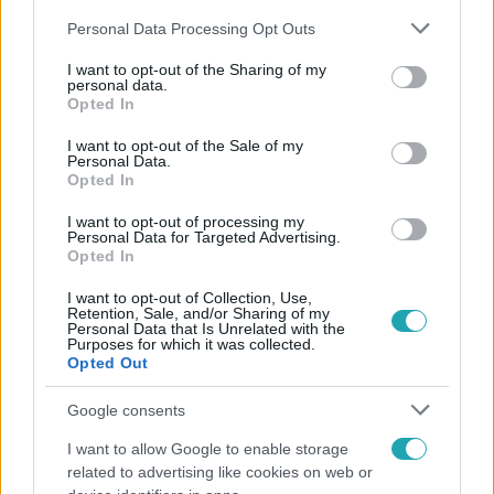
Please note that this website/app uses one or more Google
Personal Data Processing Opt Outs
services and may gather and store information including but
not limited to your visit or usage behaviour. You may click to
I want to opt-out of the Sharing of my
personal data.
grant or deny consent to Google and its third-party tags to
Opted In
use your data for below specified purposes in below Google
Népszerű
consent section.
I want to opt-out of the Sale of my
Personal Data.
Opted In
I want to opt-out of processing my
Personal Data for Targeted Advertising.
Opted In
I want to opt-out of Collection, Use,
Retention, Sale, and/or Sharing of my
Personal Data that Is Unrelated with the
Purposes for which it was collected.
Opted Out
Google consents
I want to allow Google to enable storage
Bulvár
related to advertising like cookies on web or