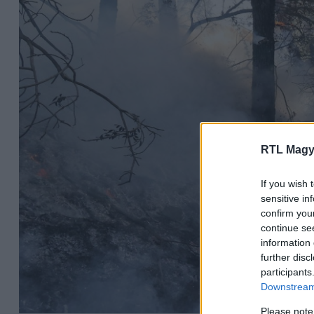
RTL Magy
If you wish 
sensitive in
confirm you
continue se
information 
further disc
participants
Downstream 
Please note