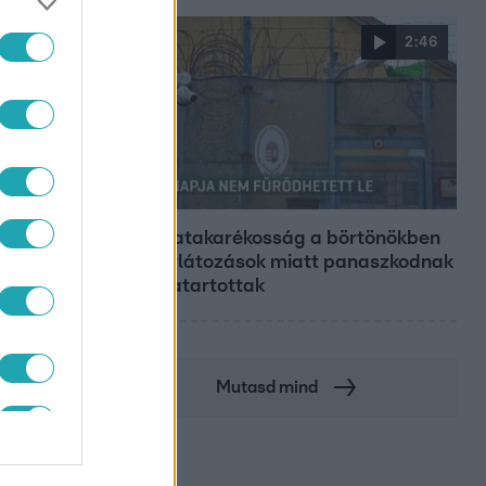
2:46
Híradó
Energiatakarékosság a börtönökben
is – korlátozások miatt panaszkodnak
a fogvatartottak
Mutasd mind