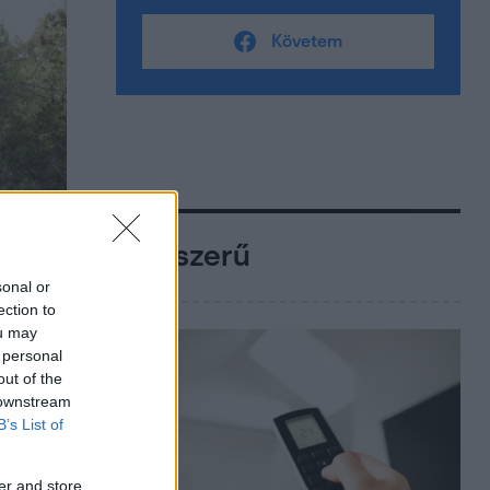
Követem
Népszerű
sonal or
ection to
ou may
 personal
out of the
 downstream
B’s List of
er and store