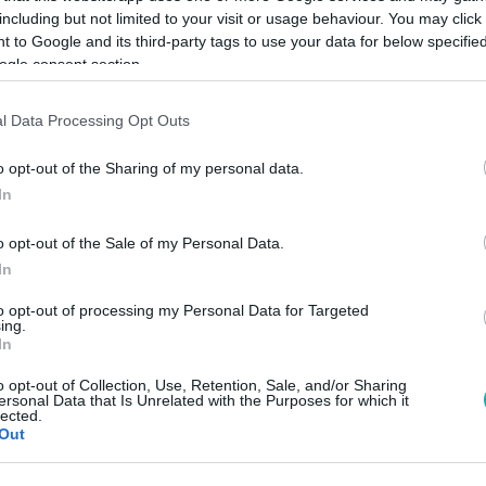
including but not limited to your visit or usage behaviour. You may click 
 to Google and its third-party tags to use your data for below specifi
ogle consent section.
Link másolása
l Data Processing Opt Outs
o opt-out of the Sharing of my personal data.
autója felett, a bozótosba hajtott, ahol
In
 lángok átterjedtek a közeli erdőre is. A
o opt-out of the Sale of my Personal Data.
e vették, a sziget ügyészsége
In
atás miatt is vádat emelt ellene.
to opt-out of processing my Personal Data for Targeted
ing.
In
o opt-out of Collection, Use, Retention, Sale, and/or Sharing
ersonal Data that Is Unrelated with the Purposes for which it
lected.
között legyen a Google-találatokban!
Out