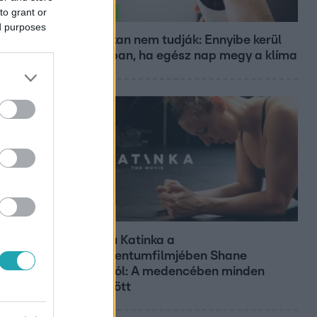
to grant or
Életmód
ed purposes
Ezt sokan nem tudják: Ennyibe kerül
valójában, ha egész nap megy a klíma
Kultúra
Hosszú Katinka a
dokumentumfilmjében Shane
Tusupról: A medencében minden
működött