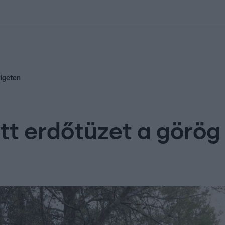
kolett
#
Időjárás
#
RTL műsor
#
Víz
#
Magyar Péter
#
Csillagjeg
zigeten
tt erdőtüzet a görög