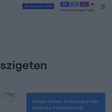
y
#
RTL+
#
Exek csatája 2026
#
Celeb vagyok, ments ki innen
#
H
 szigeten
Kövess minket, és értesülj a friss
hírekről a Facebookon is!