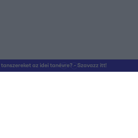
nszereket az idei tanévre? - Szavazz itt!
Kapcsolat
RTL Group Beszál
Magatartási Kó
az RTL+-on
Vállalati hírek