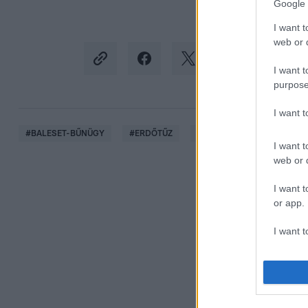
Google 
I want t
web or d
I want t
purpose
I want 
#
BALESET-BŰNÜGY
#
ERDŐTŰZ
#
GÖRÖG SZIGET
#
ITT
I want t
web or d
I want t
or app.
I want t
I want t
authenti