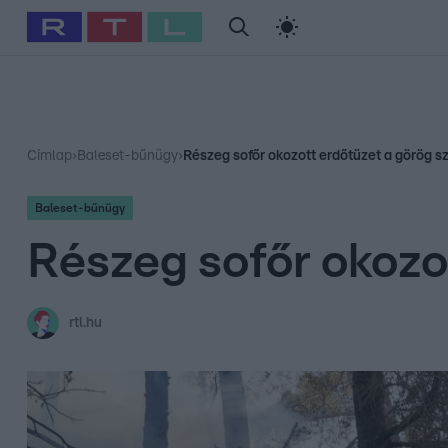
#
Babits Marcella
#
Szellő István
#
Most Wanted
#
Gallusz Ni
Címlap
›
Baleset-bűnügy
›
Részeg sofőr okozott erdőtüzet a görög s
Baleset-bűnügy
Részeg sofőr okozo
rtl.hu