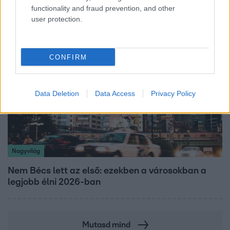
elbúcsúzott Az álommeló győztesétől
functionality and fraud prevention, and other
user protection.
CONFIRM
Data Deletion
Data Access
Privacy Policy
Nagyvilág
Nem Bécs lett az első: ezekben a városokban a
legjobb élni 2026-ban
Mutasd mind