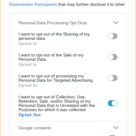
#
MOTOROS BALESET
#
BUDAPEST
#
VIII. KERÜLET
Downstream Participants
that may further disclose it to other
third parties.
#
KEREPESI ÚT
#
HALÁLOS BALESET
Please note that this website/app uses one or more Google
Personal Data Processing Opt Outs
services and may gather and store information including but
not limited to your visit or usage behaviour. You may click to
I want to opt-out of the Sharing of my
personal data.
grant or deny consent to Google and its third-party tags to
Opted In
use your data for below specified purposes in below Google
consent section.
I want to opt-out of the Sale of my
Personal Data.
Opted In
Népszerű
I want to opt-out of processing my
Personal Data for Targeted Advertising.
Opted In
7:51
I want to opt-out of Collection, Use,
Retention, Sale, and/or Sharing of my
Personal Data that Is Unrelated with the
Purposes for which it was collected.
Opted Out
Google consents