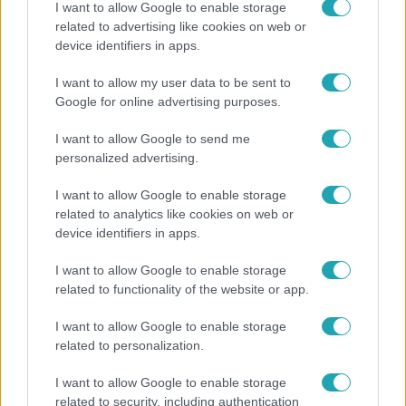
I want to allow Google to enable storage
related to advertising like cookies on web or
device identifiers in apps.
Fókusz
I want to allow my user data to be sent to
Megvan, kik váltják a fenyegetés miatt visszalépő
Google for online advertising purposes.
Majkát a SIC Feszten
I want to allow Google to send me
personalized advertising.
I want to allow Google to enable storage
related to analytics like cookies on web or
device identifiers in apps.
I want to allow Google to enable storage
related to functionality of the website or app.
I want to allow Google to enable storage
related to personalization.
Bulvár
I want to allow Google to enable storage
Véget ért a közös munka! Balogh Levente
related to security, including authentication