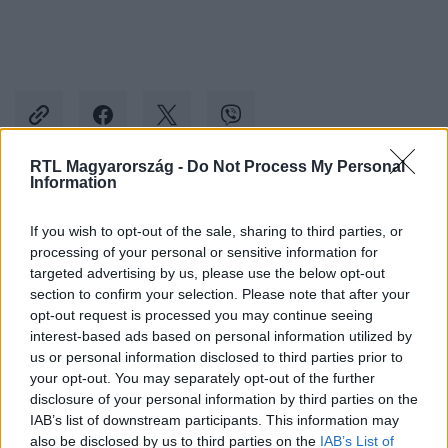
RTL Magyarország -
Do Not Process My Personal
Information
Kövess minket, és értesülj a friss hírekről a
If you wish to opt-out of the sale, sharing to third parties, or
Facebookon is!
processing of your personal or sensitive information for
targeted advertising by us, please use the below opt-out
Követem
section to confirm your selection. Please note that after your
opt-out request is processed you may continue seeing
interest-based ads based on personal information utilized by
us or personal information disclosed to third parties prior to
your opt-out. You may separately opt-out of the further
disclosure of your personal information by third parties on the
IAB’s list of downstream participants. This information may
#
BALESET-BŰNÜGY
#
BALESET
#
HARLEY DAVIDSON
also be disclosed by us to third parties on the
IAB’s List of