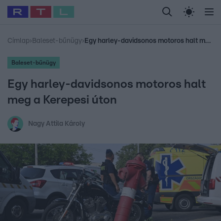
Legfrissebb
RTL Híradó
Fókusz
Sztárhírek
Randi
Celeb vagyok, me
#
Babits Marcella
#
Szellő István
#
Most Wanted
#
Gallusz Niko
Címlap
›
Baleset-bűnügy
›
Egy harley-davidsonos motoros halt meg a Kerepesi úton
Baleset-bűnügy
Egy harley-davidsonos motoros halt
meg a Kerepesi úton
Nagy Attila Károly