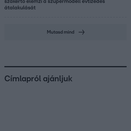
szakértő elemzi a szupermodell évtizedes
átalakulását
Mutasd mind
Címlapról ajánljuk