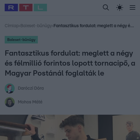
Legfrissebb
RTL Híradó
Fókusz
Sztárhírek
Randi
Celeb vagyok, me
#
Babits Marcella
#
Szellő István
#
Most Wanted
#
Gallusz Niko
Címlap
›
Baleset-bűnügy
›
Fantasztikus fordulat: meglett a négy és félmillió forintos lopott tornacipő, a Magyar Postánál foglalták le
Baleset-bűnügy
Fantasztikus fordulat: meglett a négy
és félmillió forintos lopott tornacipő, a
Magyar Postánál foglalták le
Daróczi Dóra
Mohos Máté