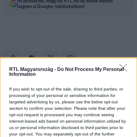
Itt állítsd be, hogy az RTL.hu az elsők között
legyen a Google-találatokban!
RTL Magyarország -
Do Not Process My Personal
Information
Kövess minket, és értesülj a friss hírekről a
If you wish to opt-out of the sale, sharing to third parties, or
Facebookon is!
processing of your personal or sensitive information for
targeted advertising by us, please use the below opt-out
section to confirm your selection. Please note that after your
Követem
opt-out request is processed you may continue seeing
interest-based ads based on personal information utilized by
us or personal information disclosed to third parties prior to
your opt-out. You may separately opt-out of the further