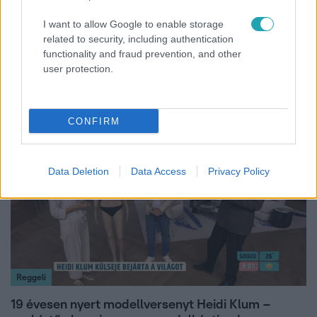
Híradó
I want to allow Google to enable storage
related to security, including authentication
Energiatakarékosság a börtönökben is –
functionality and fraud prevention, and other
korlátozások miatt panaszkodnak a
user protection.
fogvatartottak
CONFIRM
7:02
Data Deletion
Data Access
Privacy Policy
Reggeli
19 évesen nyert modellversenyt Heidi Klum –