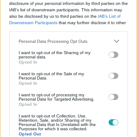
disclosure of your personal information by third parties on the
IAB’s list of downstream participants. This information may
#
BALESET-BŰNÜGY
#
PACHERT BALÁZS
#
SPORTCIPŐ
also be disclosed by us to third parties on the
IAB’s List of
Downstream Participants
that may further disclose it to other
#
BALÁZS KICKS
#
LOPÁS
#
RENDŐRSÉG
third parties.
#
MAGYAR POSTA
Please note that this website/app uses one or more Google
Personal Data Processing Opt Outs
services and may gather and store information including but
not limited to your visit or usage behaviour. You may click to
I want to opt-out of the Sharing of my
personal data.
grant or deny consent to Google and its third-party tags to
Opted In
use your data for below specified purposes in below Google
consent section.
I want to opt-out of the Sale of my
Personal Data.
Opted In
Népszerű
I want to opt-out of processing my
Personal Data for Targeted Advertising.
Opted In
I want to opt-out of Collection, Use,
Retention, Sale, and/or Sharing of my
Personal Data that Is Unrelated with the
Purposes for which it was collected.
Opted Out