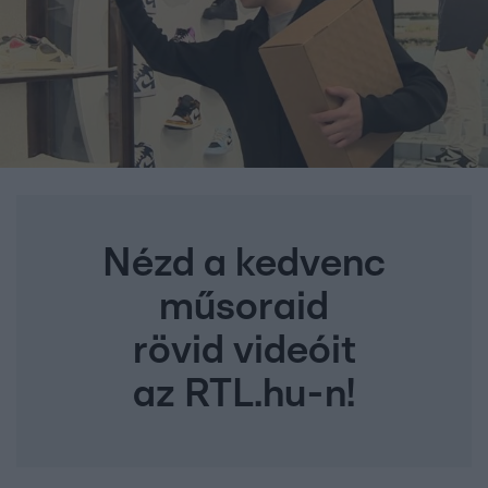
Nézd a kedvenc
műsoraid
rövid videóit
az RTL.hu-n!