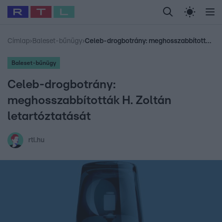
Legfrissebb
RTL Híradó
Fókusz
Sztárhírek
Randi
Celeb vagyok, me
#
Babits Marcella
#
Szellő István
#
Most Wanted
#
Gallusz Niko
Címlap
›
Baleset-bűnügy
›
Celeb-drogbotrány: meghosszabbították H. Zoltán letartóztatását
Baleset-bűnügy
Celeb-drogbotrány:
meghosszabbították H. Zoltán
letartóztatását
rtl.hu