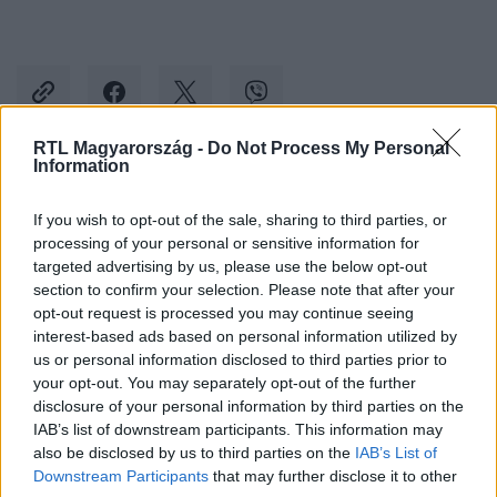
RTL Magyarország -
Do Not Process My Personal
Information
Kövess minket, és értesülj a friss hírekről a
If you wish to opt-out of the sale, sharing to third parties, or
Facebookon is!
processing of your personal or sensitive information for
targeted advertising by us, please use the below opt-out
Követem
section to confirm your selection. Please note that after your
opt-out request is processed you may continue seeing
interest-based ads based on personal information utilized by
us or personal information disclosed to third parties prior to
your opt-out. You may separately opt-out of the further
disclosure of your personal information by third parties on the
IAB’s list of downstream participants. This information may
#
BALESET-BŰNÜGY
#
H. ZOLTÁN
also be disclosed by us to third parties on the
IAB’s List of
#
DROGKERESKEDELEM
#
LETARTÓZTATÁS
Downstream Participants
that may further disclose it to other