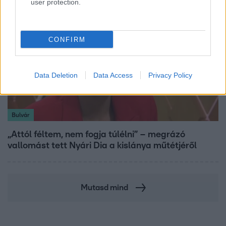
user protection.
CONFIRM
Data Deletion
Data Access
Privacy Policy
Bulvár
„Attól féltem, nem fogja túlélni” – megrázó
vallomást tett Nyári Dia a kislánya műtétjéről
Mutasd mind