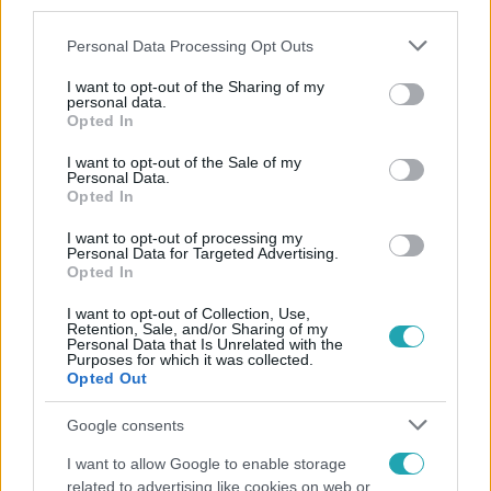
third parties.
Please note that this website/app uses one or more Google
Personal Data Processing Opt Outs
services and may gather and store information including but
not limited to your visit or usage behaviour. You may click to
I want to opt-out of the Sharing of my
personal data.
grant or deny consent to Google and its third-party tags to
Opted In
use your data for below specified purposes in below Google
consent section.
Népszerű
I want to opt-out of the Sale of my
Personal Data.
Opted In
I want to opt-out of processing my
Personal Data for Targeted Advertising.
2:55
Opted In
I want to opt-out of Collection, Use,
Retention, Sale, and/or Sharing of my
Personal Data that Is Unrelated with the
Purposes for which it was collected.
Opted Out
Google consents
I want to allow Google to enable storage
Híradó
related to advertising like cookies on web or