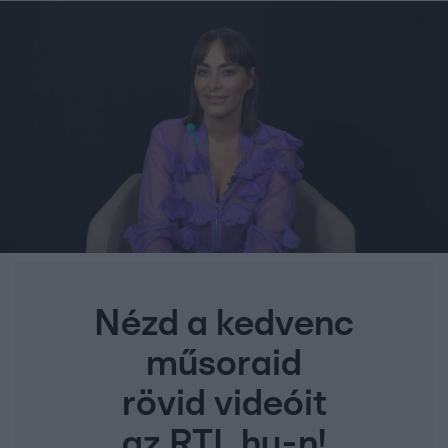
Nézd a kedvenc
műsoraid
rövid videóit
az RTL.hu-n!