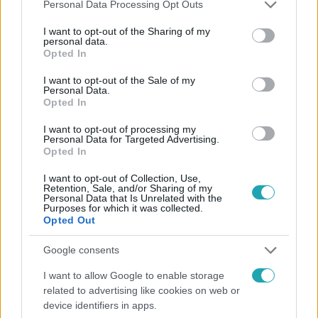
Please note that this website/app uses one or more Google
Personal Data Processing Opt Outs
Kövess minket, és értesülj a friss hírekről a
services and may gather and store information including but
Facebookon is!
not limited to your visit or usage behaviour. You may click to
I want to opt-out of the Sharing of my
personal data.
grant or deny consent to Google and its third-party tags to
Opted In
use your data for below specified purposes in below Google
Követem
consent section.
I want to opt-out of the Sale of my
Personal Data.
Opted In
I want to opt-out of processing my
Personal Data for Targeted Advertising.
Opted In
#
AZ ÁRULÓK – GYILKOSSÁG A KASTÉLYBAN
#
RTL
I want to opt-out of Collection, Use,
#
EXTRA VIDEÓK
#
VIDEÓ
#
INTERJÚ
#
GÖRÖG ZITA
Retention, Sale, and/or Sharing of my
Personal Data that Is Unrelated with the
Purposes for which it was collected.
#
BARÁTSÁG
#
ÁRULÓ
#
ELLENSÉG
#
ÁLDOZAT
Opted Out
#
ÁRTATLAN
Google consents
I want to allow Google to enable storage
related to advertising like cookies on web or
device identifiers in apps.