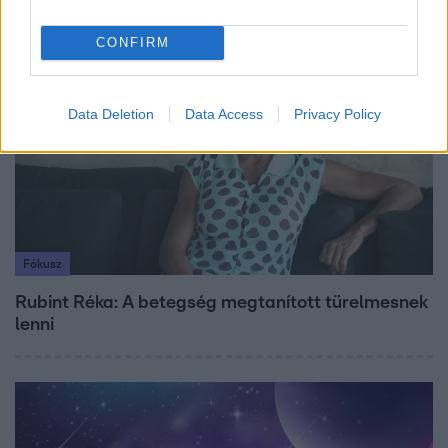
CONFIRM
8:33
Data Deletion
Data Access
Privacy Policy
Fókusz
Rubint Réka: A betegség megtanított türelmesnek
lenni