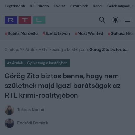
Legfrissebb
RTL Híradó
Fókusz
Sztárhírek
Randi
Celeb vagyok, me
#
Babits Marcella
#
Szellő István
#
Most Wanted
#
Gallusz Niko
Címlap
›
Az Árulók – Gyilkosság a kastélyban
›
Görög Zita biztos benne, hogy nem születnek majd igazi barátságok az RTL krimi-realityjében
Az Árulók – Gyilkosság a kastélyban
Görög Zita biztos benne, hogy nem
születnek majd igazi barátságok az
RTL krimi-realityjében
Takács Noémi
Endrődi Dominik