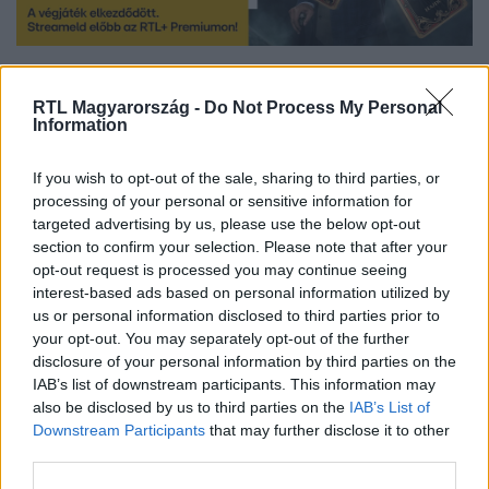
Streameld Az Árulók - Gyilkosság a kastélyban összes évadát az
RTL+ felületén!
RTL Magyarország -
Do Not Process My Personal
Information
If you wish to opt-out of the sale, sharing to third parties, or
Itt állítsd be, hogy az RTL.hu az elsők között
processing of your personal or sensitive information for
legyen a Google-találatokban!
targeted advertising by us, please use the below opt-out
section to confirm your selection. Please note that after your
opt-out request is processed you may continue seeing
interest-based ads based on personal information utilized by
us or personal information disclosed to third parties prior to
your opt-out. You may separately opt-out of the further
disclosure of your personal information by third parties on the
IAB’s list of downstream participants. This information may
also be disclosed by us to third parties on the
IAB’s List of
Downstream Participants
that may further disclose it to other
third parties.