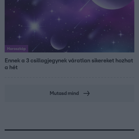
Horoszkóp
Ennek a 3 csillagjegynek váratlan sikereket hozhat
a hét
Mutasd mind