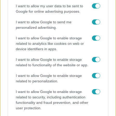
I want to allow my user data to be sent to
Google for online advertising purposes.
Népszerű
I want to allow Google to send me
personalized advertising.
I want to allow Google to enable storage
3:14
related to analytics like cookies on web or
device identifiers in apps.
I want to allow Google to enable storage
related to functionality of the website or app.
I want to allow Google to enable storage
related to personalization.
Híradó
I want to allow Google to enable storage
related to security, including authentication
Lannert Judit az RTL-nek: Maradnak a
functionality and fraud prevention, and other
tankerületek és a Klebelsberg Központ, de
user protection.
átalakítják őket