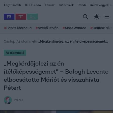
Legfrissebb
RTL Híradó
Fókusz
Sztárhírek
Randi
Celeb vagyok, me
#
Babits Marcella
#
Szellő István
#
Most Wanted
#
Gallusz Niko
Címlap
›
Az álommeló
›
„Megkérdőjelezi az én ítélőképességemet” – Balogh Levente elbocsátotta Máriót és visszahívta Pétert
Az álommeló
„Megkérdőjelezi az én
ítélőképességemet” – Balogh Levente
elbocsátotta Máriót és visszahívta
Pétert
rtl.hu