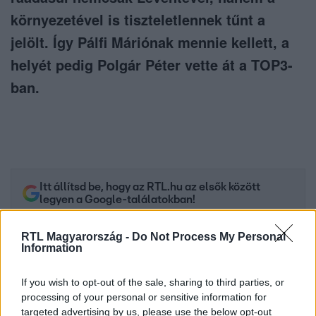
környezetével is tiszteletlennek tűnt a
jelölt. Így Pálfi Máriónak mennie kellett, a
helyét pedig Polgár Péter vette át a TOP3-
ban.
Itt állítsd be, hogy az RTL.hu az elsők között
legyen a Google-találatokban!
RTL Magyarország -
Do Not Process My Personal
Information
If you wish to opt-out of the sale, sharing to third parties, or
processing of your personal or sensitive information for
targeted advertising by us, please use the below opt-out