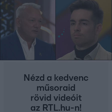
Nézd a kedvenc
műsoraid
rövid videóit
az RTL.hu-n!