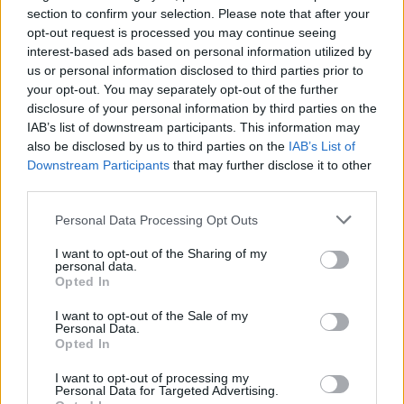
section to confirm your selection. Please note that after your
opt-out request is processed you may continue seeing
interest-based ads based on personal information utilized by
us or personal information disclosed to third parties prior to
Kövess minket, és értesülj a friss hírekről a
your opt-out. You may separately opt-out of the further
disclosure of your personal information by third parties on the
Facebookon is!
IAB’s list of downstream participants. This information may
also be disclosed by us to third parties on the
IAB’s List of
Követem
Downstream Participants
that may further disclose it to other
third parties.
Please note that this website/app uses one or more Google
Personal Data Processing Opt Outs
services and may gather and store information including but
not limited to your visit or usage behaviour. You may click to
I want to opt-out of the Sharing of my
personal data.
grant or deny consent to Google and its third-party tags to
Opted In
#
AZ ÁLOMMELÓ
#
RTL
#
ADÁSRÉSZLETEK
use your data for below specified purposes in below Google
consent section.
#
VIDEÓ
#
BALOGH LEVENTE
#
ELBOCSÁTÁS
I want to opt-out of the Sale of my
Personal Data.
#
PÁLFI MÁRIÓ
#
POLGÁR PÉTER
#
VISSZATÉRÉS
Opted In
I want to opt-out of processing my
Personal Data for Targeted Advertising.