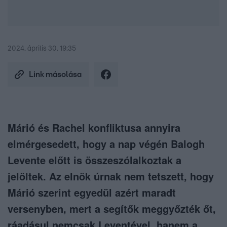
2024. április 30. 19:35
Link másolása
Márió és Rachel konfliktusa annyira
elmérgesedett, hogy a nap végén Balogh
Levente előtt is összeszólalkoztak a
jelöltek. Az elnök úrnak nem tetszett, hogy
Márió szerint egyedül azért maradt
versenyben, mert a segítők meggyőzték őt,
ráadásul nemcsak Leventével, hanem a