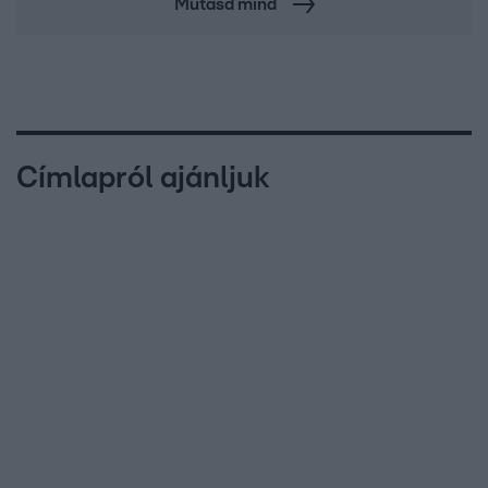
Mutasd mind
Címlapról ajánljuk