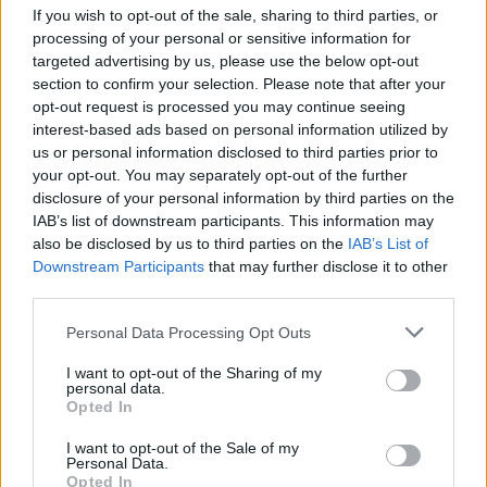
If you wish to opt-out of the sale, sharing to third parties, or
processing of your personal or sensitive information for
targeted advertising by us, please use the below opt-out
section to confirm your selection. Please note that after your
Kövess minket, és értesülj a friss hírekről a
opt-out request is processed you may continue seeing
interest-based ads based on personal information utilized by
Facebookon is!
us or personal information disclosed to third parties prior to
your opt-out. You may separately opt-out of the further
Követem
disclosure of your personal information by third parties on the
IAB’s list of downstream participants. This information may
also be disclosed by us to third parties on the
IAB’s List of
Downstream Participants
that may further disclose it to other
third parties.
Please note that this website/app uses one or more Google
Personal Data Processing Opt Outs
#
AZ ÁLOMMELÓ
#
ADÁSRÉSZLETEK
#
AZ ÁLOMMELÓ
services and may gather and store information including but
not limited to your visit or usage behaviour. You may click to
I want to opt-out of the Sharing of my
#
RTL
#
23. RÉSZ
#
ÖSSZEFOGLALÓ
personal data.
grant or deny consent to Google and its third-party tags to
Opted In
#
KÁSA ESZTER
#
STEINER RACHEL
#
SÍRÁS
#
VITA
use your data for below specified purposes in below Google
consent section.
I want to opt-out of the Sale of my
#
VESZEKEDÉS
#
BALOGH LEVENTE
#
PÁLFI MÁRIÓ
Personal Data.
Opted In
#
SZABÓ GERGŐ
#
POLGÁR PÉTER
#
FARMOSI LARISZA