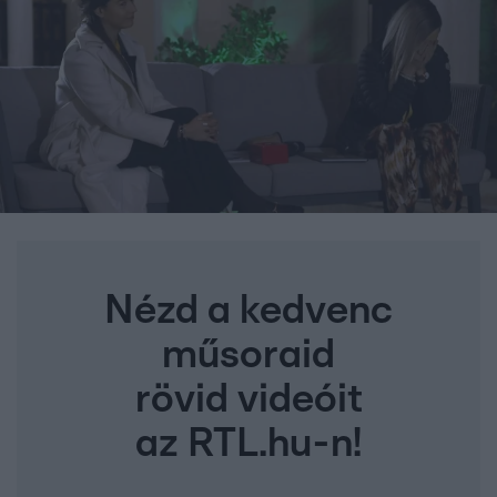
Nézd a kedvenc
műsoraid
rövid videóit
az RTL.hu-n!