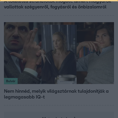
A tökéletes strandfotók mögött: ismert magyarok
vallottak szégyenről, fogyásról és önbizalomról
Bulvár
Nem hinnéd, melyik világsztárnak tulajdonítják a
legmagasabb IQ-t