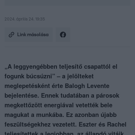
2024. április 24. 19:35
Link másolása
„A leggyengébben teljesítő csapattól el
fogunk búcsúzni” – a jelölteket
meglepetésként érte Balogh Levente
bejelentése. Ennek tudatában a párosok
megkettőzött energiával vetették bele
magukat a munkába. Ez azonban újabb
feszültségekhez vezetett. Eszter és Rachel
teljesítettek a legjobban, az állandó vitáik