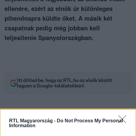
ellenére, ezért az elnök úr különleges
pihenőnapra küldte őket. A másik két
csapatnak pedig még jobban kell
teljesítenie Spanyolországban.
Itt állítsd be, hogy az RTL.hu az elsők között
legyen a Google-találatokban!
RTL Magyarország -
Do Not Process My Personal
Information