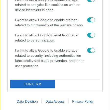
related to analytics like cookies on web or
device identifiers in apps.
Híradó
I want to allow Google to enable storage
Grúz fiatal erőszakoskodott egy 18 éves magyar
related to functionality of the website or app.
lánnyal Hajdúszoboszlón, az áldozaton kínai
lányok segítettek
I want to allow Google to enable storage
related to personalization.
I want to allow Google to enable storage
related to security, including authentication
functionality and fraud prevention, and other
user protection.
CONFIRM
Data Deletion
Data Access
Privacy Policy
Bulvár