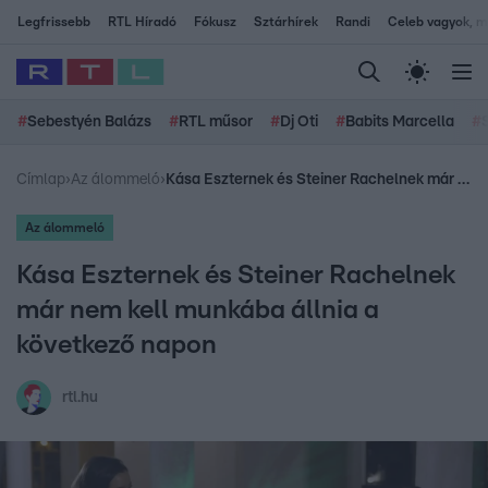
Legfrissebb
RTL Híradó
Fókusz
Sztárhírek
Randi
Celeb vagyok, me
#
Sebestyén Balázs
#
RTL műsor
#
Dj Oti
#
Babits Marcella
#
Címlap
›
Az álommeló
›
Kása Eszternek és Steiner Rachelnek már nem kell munkába állnia a következő napon
Az álommeló
Kása Eszternek és Steiner Rachelnek
már nem kell munkába állnia a
következő napon
rtl.hu