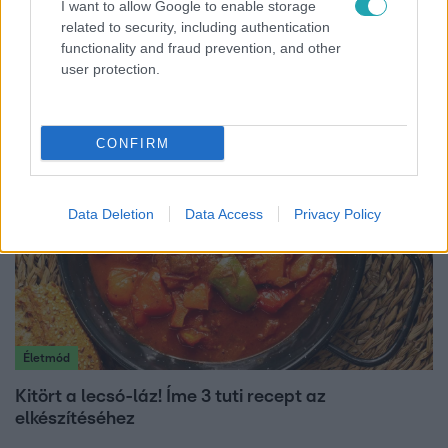
I want to allow Google to enable storage
Fókusz
related to security, including authentication
functionality and fraud prevention, and other
Miért sújtja Magyarországot a meteorológusok
user protection.
által vártnál nagyobb hőség?
CONFIRM
Data Deletion
Data Access
Privacy Policy
Életmód
Kitört a lecsó-láz! Íme 3 tuti recept az
elkészítéséhez