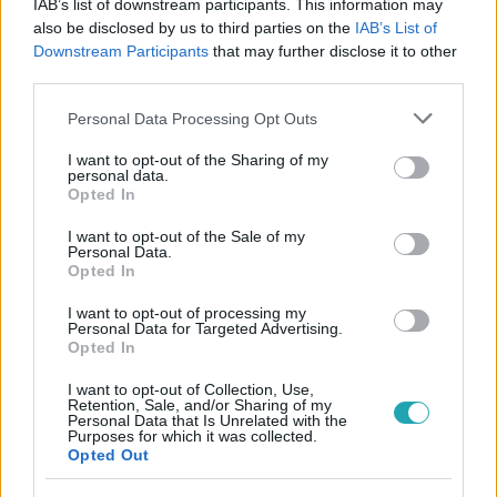
IAB’s list of downstream participants. This information may
also be disclosed by us to third parties on the
IAB’s List of
#
AZ ÁLOMMELÓ
#
AZ ÁLOMMELÓ
#
RTL
Downstream Participants
that may further disclose it to other
third parties.
#
PINTYE TÍMEA
#
KESERŰ BALÁZS
#
CIKK
Please note that this website/app uses one or more Google
#
ÖSSZEFOGLALÓ
Personal Data Processing Opt Outs
services and may gather and store information including but
not limited to your visit or usage behaviour. You may click to
I want to opt-out of the Sharing of my
personal data.
grant or deny consent to Google and its third-party tags to
Opted In
use your data for below specified purposes in below Google
consent section.
I want to opt-out of the Sale of my
Personal Data.
Opted In
Népszerű
I want to opt-out of processing my
Personal Data for Targeted Advertising.
Opted In
I want to opt-out of Collection, Use,
Retention, Sale, and/or Sharing of my
Personal Data that Is Unrelated with the
Purposes for which it was collected.
Opted Out