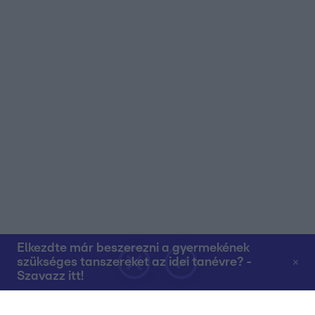
Elkezdte már beszerezni a gyermekének
szükséges tanszereket az idei tanévre? -
Szavazz itt!