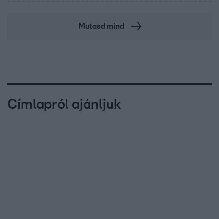
Mutasd mind
Címlapról ajánljuk