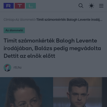
Legfrissebb
RTL Híradó
Fókusz
Sztárhírek
Randi
Celeb vagyok, me
#
Babits Marcella
#
Szellő István
#
Most Wanted
#
Gallusz Niko
Címlap
›
Az álommeló
›
Timit számonkérték Balogh Levente irodájában, Balázs pedig megvádolta Dettit az elnök előtt
Az álommeló
Timit számonkérték Balogh Levente
irodájában, Balázs pedig megvádolta
Dettit az elnök előtt
rtl.hu