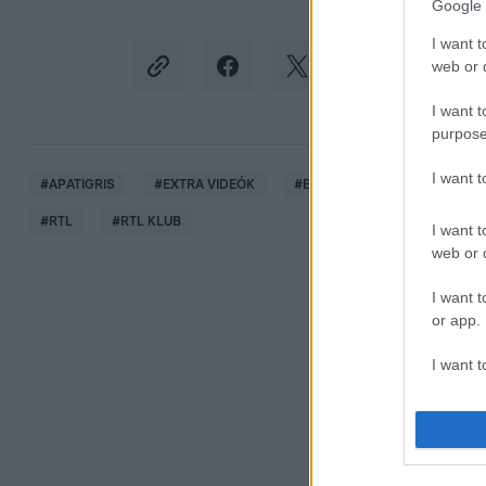
Google 
I want t
web or d
I want t
purpose
I want 
#
APATIGRIS
#
EXTRA VIDEÓK
#
EXKLUZÍV JELENET
#
GL
#
RTL
#
RTL KLUB
I want t
web or d
I want t
or app.
I want t
I want t
authenti