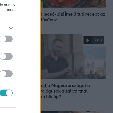
to grant or
Életmód
ed purposes
Kitört a lecsó-láz! Íme 3 tuti recept az
elkészítéséhez
6:00
Fókusz
Miért sújtja Magyarországot a
meteorológusok által vártnál
nagyobb hőség?