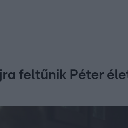
kolett
#
Időjárás
#
RTL műsor
#
Víz
#
Magyar Péter
#
Csillagjeg
ra feltűnik Péter él