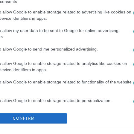
consents
o allow Google to enable storage related to advertising like cookies on
evice identifiers in apps.
o allow my user data to be sent to Google for online advertising
s.
to allow Google to send me personalized advertising.
ÓRIA
#
ÓNODI ESZTER
#
SCHERER PÉTER
#
2. ÉVAD 6. RÉSZ
o allow Google to enable storage related to analytics like cookies on
evice identifiers in apps.
o allow Google to enable storage related to functionality of the website
o allow Google to enable storage related to personalization.
o allow Google to enable storage related to security, including
CONFIRM
cation functionality and fraud prevention, and other user protection.