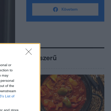
Követem
Népszerű
sonal or
ection to
ou may
 personal
out of the
 downstream
B’s List of
er and store