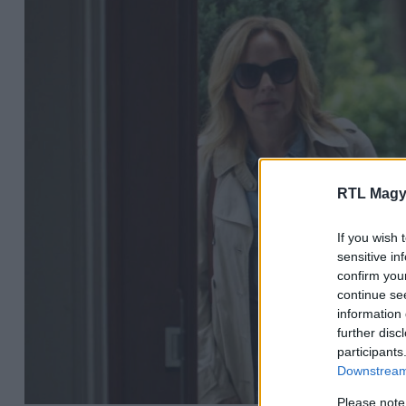
RTL Magy
If you wish 
sensitive in
confirm you
continue se
information 
further disc
participants
Downstream 
Please note