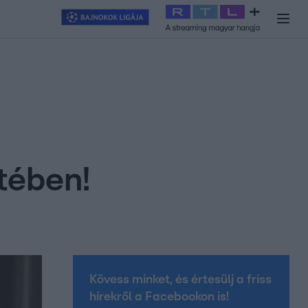
y
#
RTL+
#
Exek csatája 2026
#
Celeb vagyok, ments ki innen
#
H
etében!
Kövess minket, és értesülj a friss
hírekről a Facebookon is!