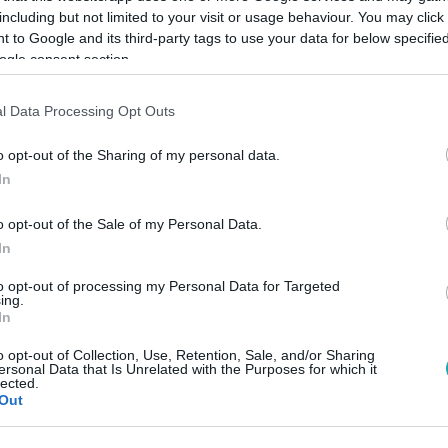
including but not limited to your visit or usage behaviour. You may click 
 to Google and its third-party tags to use your data for below specifi
ogle consent section.
Link másolása
l Data Processing Opt Outs
o opt-out of the Sharing of my personal data.
érkezik Glória személyében. További
In
TL Klubon!
o opt-out of the Sale of my Personal Data.
In
l kizárólag októberben az
RTL+-on
!
to opt-out of processing my Personal Data for Targeted
ing.
In
o opt-out of Collection, Use, Retention, Sale, and/or Sharing
között legyen a Google-találatokban!
ersonal Data that Is Unrelated with the Purposes for which it
lected.
Out