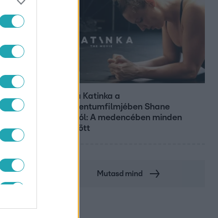
Kultúra
Hosszú Katinka a
dokumentumfilmjében Shane
Tusupról: A medencében minden
működött
Mutasd mind