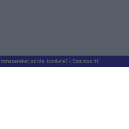
nszereket az idei tanévre? - Szavazz itt!
Kapcsolat
RTL Group Beszál
Magatartási Kó
az RTL+-on
Vállalati hírek