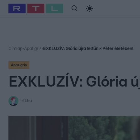
#
Babits Marcella
#
Szellő István
#
Most Wanted
#
Gallusz Ni
Címlap
›
Apatigris
›
EXKLUZÍV: Glória újra feltűnik Péter életében!
Apatigris
EXKLUZÍV: Glória új
rtl.hu