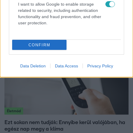
Reggeli
I want to allow Google to enable storage
related to security, including authentication
„Ha olyan ember keresne meg, akkor sem
functionality and fraud prevention, and other
vállalnám!” – Détár Enikő megszólalt a politikai
user protection.
megkeresésekkel kapcsolatban
CONFIRM
Data Deletion
Data Access
Privacy Policy
Életmód
Ezt sokan nem tudják: Ennyibe kerül valójában, ha
egész nap megy a klíma