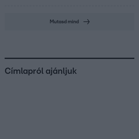
Mutasd mind
Címlapról ajánljuk