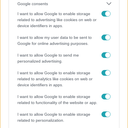
Google consents
I want to allow Google to enable storage
related to advertising like cookies on web or
device identifiers in apps.
Híradó
I want to allow my user data to be sent to
Lannert Judit az RTL-nek: Maradnak a
Google for online advertising purposes.
tankerületek és a Klebelsberg Központ, de
átalakítják őket
I want to allow Google to send me
personalized advertising.
I want to allow Google to enable storage
17:24
related to analytics like cookies on web or
device identifiers in apps.
I want to allow Google to enable storage
related to functionality of the website or app.
I want to allow Google to enable storage
related to personalization.