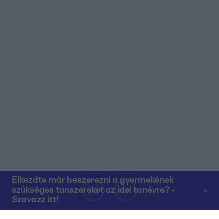
Elkezdte már beszerezni a gyermekének
szükséges tanszereket az idei tanévre? -
Szavazz itt!