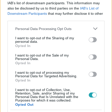
#
APATIGRIS
#
ADÁSRÉSZLETEK
#
SZANDRA
IAB’s list of downstream participants. This information may
also be disclosed by us to third parties on the
IAB’s List of
#
MICHL JULI
#
CSÓK
#
2. ÉVAD 4. RÉSZ
#
RTL
Downstream Participants
that may further disclose it to other
third parties.
#
RTL KLUB
Please note that this website/app uses one or more Google
Personal Data Processing Opt Outs
services and may gather and store information including but
not limited to your visit or usage behaviour. You may click to
I want to opt-out of the Sharing of my
personal data.
grant or deny consent to Google and its third-party tags to
Opted In
use your data for below specified purposes in below Google
consent section.
I want to opt-out of the Sale of my
Personal Data.
Népszerű
Opted In
I want to opt-out of processing my
Personal Data for Targeted Advertising.
Opted In
3:14
I want to opt-out of Collection, Use,
Retention, Sale, and/or Sharing of my
Personal Data that Is Unrelated with the
Purposes for which it was collected.
Opted Out