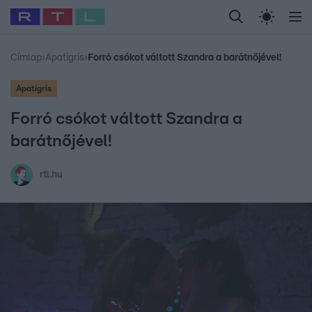
Legfrissebb
RTL Híradó
Fókusz
Sztárhírek
Randi
Celeb vagyok, me
#
Babits Marcella
#
Szellő István
#
Most Wanted
#
Gallusz Niko
Címlap
›
Apatigris
›
Forró csókot váltott Szandra a barátnőjével!
Apatigris
Forró csókot váltott Szandra a
barátnőjével!
rtl.hu