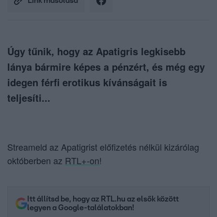
Link másolása
Úgy tűnik, hogy az Apatigris legkisebb
lánya bármire képes a pénzért, és még egy
idegen férfi erotikus kívánságait is
teljesíti...
Streameld az Apatigrist előfizetés nélkül kizárólag
októberben az
RTL+-on
!
Itt állítsd be, hogy az RTL.hu az elsők között
legyen a Google-találatokban!