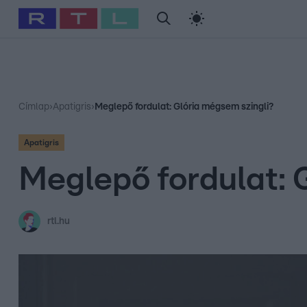
#
Babits Marcella
#
Szellő István
#
Most Wanted
#
Gallusz Ni
Címlap
›
Apatigris
›
Meglepő fordulat: Glória mégsem szingli?
Apatigris
Meglepő fordulat: 
rtl.hu