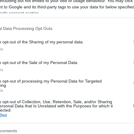
including but not limited to your visit or usage behaviour. You may click 
 to Google and its third-party tags to use your data for below specifi
ogle consent section.
Link másolása
l Data Processing Opt Outs
o opt-out of the Sharing of my personal data.
arakter több vasat tart egyszerre a tűzben,
In
férfi?
o opt-out of the Sale of my Personal Data.
In
to opt-out of processing my Personal Data for Targeted
l kizárólag októberben az
RTL+-on
!
ing.
In
o opt-out of Collection, Use, Retention, Sale, and/or Sharing
ersonal Data that Is Unrelated with the Purposes for which it
között legyen a Google-találatokban!
lected.
Out
consents