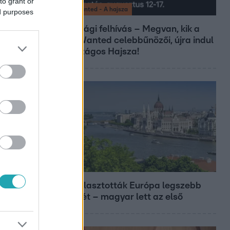
to grant or
Most Wanted - A hajsza
ed purposes
Lakossági felhívás – Megvan, kik a
Most Wanted celebbűnözői, újra indul
az országos Hajsza!
Európa
Megválasztották Európa legszebb
épületét – magyar lett az első