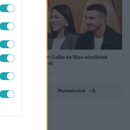
Bulvár
Megyeri Csilla és Nico elszöktek
otthonról
Mutasd mind