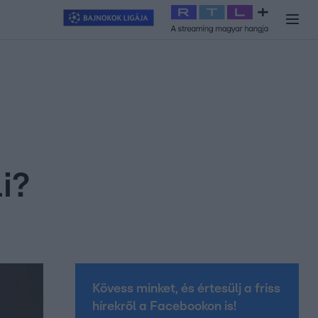
y
#
RTL+
#
Exek csatája 2026
#
Celeb vagyok, ments ki innen
#
H
i?
Kövess minket, és értesülj a friss
hírekről a Facebookon is!