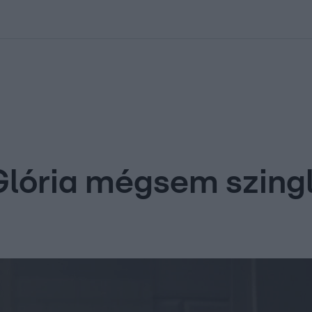
kolett
#
Időjárás
#
RTL műsor
#
Víz
#
Magyar Péter
#
Csillagjeg
Glória mégsem szingl