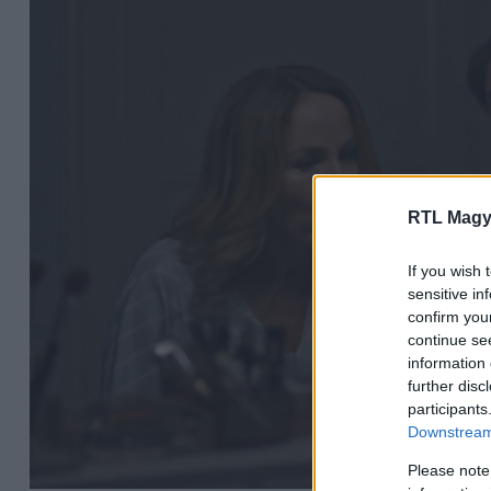
RTL Magy
If you wish 
sensitive in
confirm you
continue se
information 
further disc
participants
Downstream 
Please note