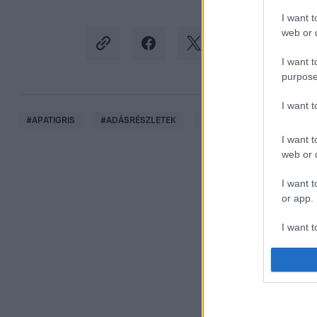
I want t
web or d
I want t
purpose
I want 
#
APATIGRIS
#
ADÁSRÉSZLETEK
#
GLÓRIA
#
TELEFON
I want t
web or d
I want t
or app.
I want t
I want t
authenti