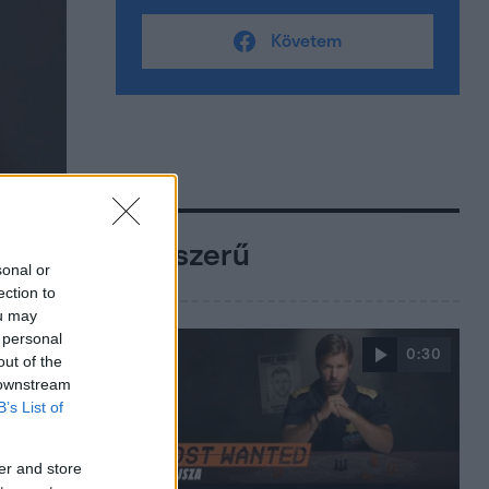
Követem
Népszerű
sonal or
ection to
ou may
 personal
0:30
out of the
 downstream
B’s List of
er and store