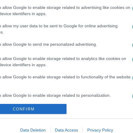
o allow Google to enable storage related to advertising like cookies on
evice identifiers in apps.
o allow my user data to be sent to Google for online advertising
s.
to allow Google to send me personalized advertising.
#
TITOK
#
2. ÉVAD 3. RÉSZ
#
RTL
#
RTL KLUB
o allow Google to enable storage related to analytics like cookies on
evice identifiers in apps.
o allow Google to enable storage related to functionality of the website
o allow Google to enable storage related to personalization.
CONFIRM
o allow Google to enable storage related to security, including
cation functionality and fraud prevention, and other user protection.
Data Deletion
Data Access
Privacy Policy