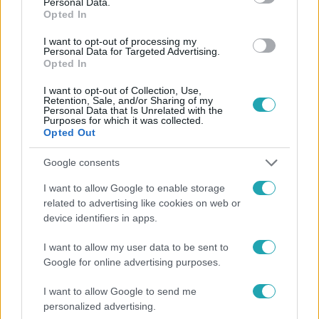
Personal Data.
#
RTL
#
RTL KLUB
#
ÁLLÁSINTERJÚ
Opted In
#
MEGHALLGATÁS
#
POLGÁRMESTER
#
CSUJA IMRE
I want to opt-out of processing my
#
POKORNY LIA
#
BÁNKI GERGELY
#
TÓTH ENIKŐ
Personal Data for Targeted Advertising.
Opted In
#
RIPLI ZSUZSANNA
#
SARKADI KISS JÁNOS
I want to opt-out of Collection, Use,
Retention, Sale, and/or Sharing of my
Personal Data that Is Unrelated with the
Purposes for which it was collected.
Opted Out
Google consents
I want to allow Google to enable storage
Népszerű
related to advertising like cookies on web or
device identifiers in apps.
I want to allow my user data to be sent to
Google for online advertising purposes.
I want to allow Google to send me
personalized advertising.