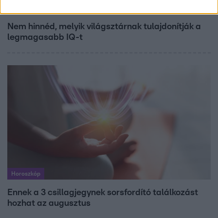
Bulvár
Nem hinnéd, melyik világsztárnak tulajdonítják a
legmagasabb IQ-t
Horoszkóp
Ennek a 3 csillagjegynek sorsfordító találkozást
hozhat az augusztus