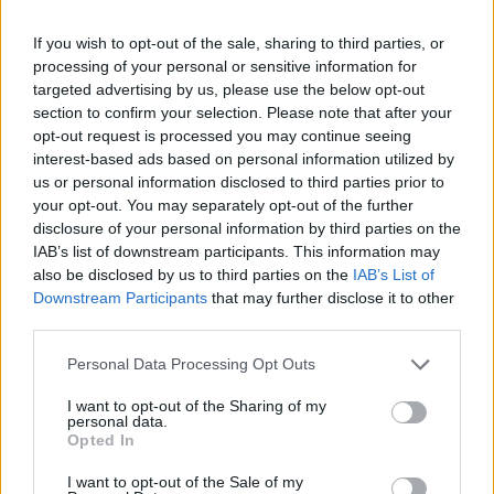
If you wish to opt-out of the sale, sharing to third parties, or
processing of your personal or sensitive information for
targeted advertising by us, please use the below opt-out
section to confirm your selection. Please note that after your
opt-out request is processed you may continue seeing
interest-based ads based on personal information utilized by
us or personal information disclosed to third parties prior to
your opt-out. You may separately opt-out of the further
Kövess minket, és értesülj a friss hírekről a
disclosure of your personal information by third parties on the
Facebookon is!
IAB’s list of downstream participants. This information may
also be disclosed by us to third parties on the
IAB’s List of
Downstream Participants
that may further disclose it to other
Követem
third parties.
Please note that this website/app uses one or more Google
Personal Data Processing Opt Outs
services and may gather and store information including but
not limited to your visit or usage behaviour. You may click to
I want to opt-out of the Sharing of my
personal data.
grant or deny consent to Google and its third-party tags to
Opted In
use your data for below specified purposes in below Google
#
A MI KIS FALUNK
#
ADÁSRÉSZLETEK
#
PAJKASZEG
consent section.
I want to opt-out of the Sale of my