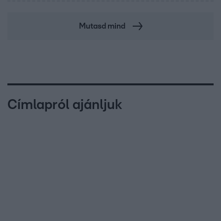
Mutasd mind
Címlapról ajánljuk