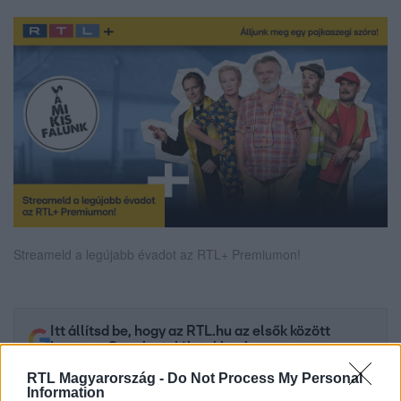
Streameld a legújabb évadot az RTL+ Premiumon!
Itt állítsd be, hogy az RTL.hu az elsők között
legyen a Google-találatokban!
RTL Magyarország -
Do Not Process My Personal
Information