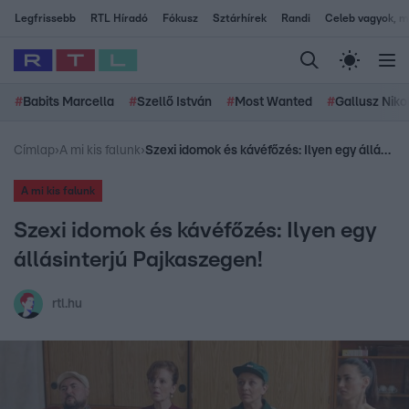
Legfrissebb
RTL Híradó
Fókusz
Sztárhírek
Randi
Celeb vagyok, me
#
Babits Marcella
#
Szellő István
#
Most Wanted
#
Gallusz Niko
Címlap
›
A mi kis falunk
›
Szexi idomok és kávéfőzés: Ilyen egy állásinterjú Pajkaszegen!
A mi kis falunk
Szexi idomok és kávéfőzés: Ilyen egy
állásinterjú Pajkaszegen!
rtl.hu