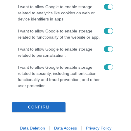
I want to allow Google to enable storage
related to analytics like cookies on web or
device identifiers in apps.
I want to allow Google to enable storage
Nagyvilág
related to functionality of the website or app.
A világ legidősebb asszonya dohányzott és bort
I want to allow Google to enable storage
ivott – 122 évig élt
related to personalization.
I want to allow Google to enable storage
related to security, including authentication
functionality and fraud prevention, and other
user protection.
CONFIRM
Data Deletion
Data Access
Privacy Policy