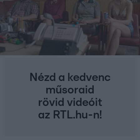
Nézd a kedvenc
műsoraid
rövid videóit
az RTL.hu-n!