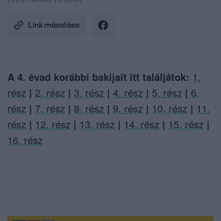
2020. március 28. 20:00
Link másolása
A 4. évad korábbi bakijait itt találjátok:
1.
rész
|
2. rész
|
3. rész
|
4. rész
|
5. rész
|
6.
rész
|
7. rész
|
8. rész
|
9. rész
|
10. rész
|
11.
rész
|
12. rész
|
13. rész
|
14. rész
|
15. rész
|
16. rész