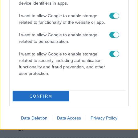
device identifiers in apps.
Lannert Judit az RTL-nek: Maradnak a
I want to allow Google to enable storage
tankerületek és a Klebelsberg Központ, de
related to functionality of the website or app.
átalakítják őket
I want to allow Google to enable storage
related to personalization.
I want to allow Google to enable storage
related to security, including authentication
functionality and fraud prevention, and other
user protection.
CONFIRM
Bulvár
Data Deletion
Data Access
Privacy Policy
A fiataloknak üzent Majka: „Hagyjátok ezt abba,
ez nagyon ciki!”