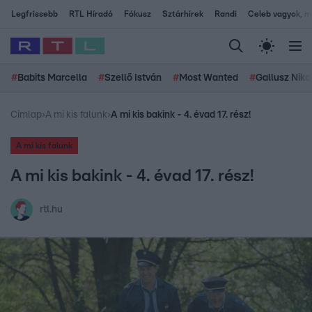
Legfrissebb
RTL Híradó
Fókusz
Sztárhírek
Randi
Celeb vagyok, me
#
Babits Marcella
#
Szellő István
#
Most Wanted
#
Gallusz Niko
Címlap
›
A mi kis falunk
›
A mi kis bakink - 4. évad 17. rész!
A mi kis falunk
A mi kis bakink - 4. évad 17. rész!
rtl.hu