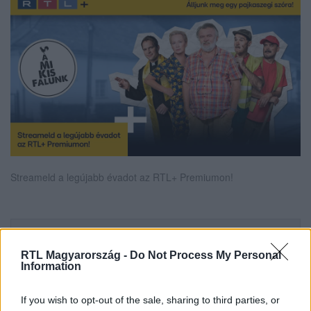
Streameld a legújabb évadot az RTL+ Premiumon!
Itt állítsd be, hogy az RTL.hu az elsők között
legyen a Google-találatokban!
RTL Magyarország -
Do Not Process My Personal
Information
If you wish to opt-out of the sale, sharing to third parties, or