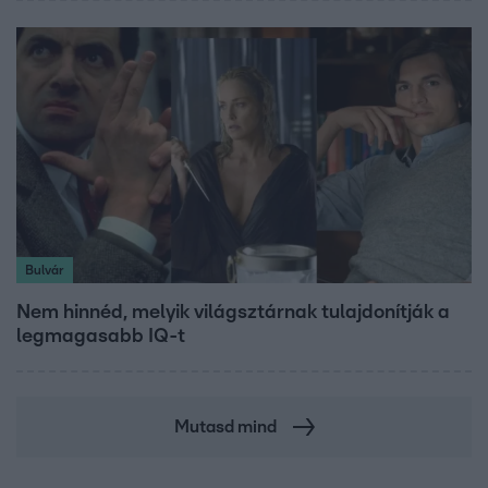
Bulvár
Nem hinnéd, melyik világsztárnak tulajdonítják a
legmagasabb IQ-t
Mutasd mind