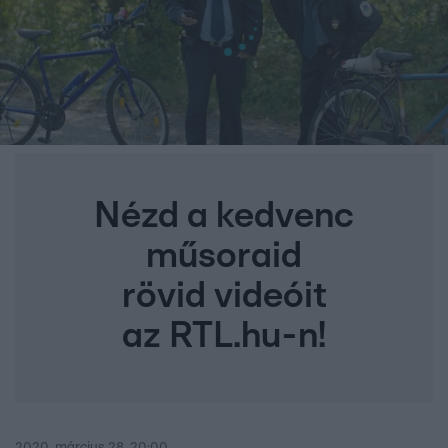
Nézd a kedvenc
műsoraid
rövid videóit
az RTL.hu-n!