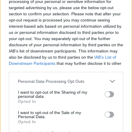
processing of your personal or sensitive information for
targeted advertising by us, please use the below opt-out
section to confirm your selection. Please note that after your
opt-out request is processed you may continue seeing
interest-based ads based on personal information utilized by
us or personal information disclosed to third parties prior to
your opt-out. You may separately opt-out of the further
disclosure of your personal information by third parties on the
Kövess minket, és értesülj a friss hírekről a
IAB’s list of downstream participants. This information may
also be disclosed by us to third parties on the
IAB’s List of
Facebookon is!
Downstream Participants
that may further disclose it to other
third parties.
Követem
Please note that this website/app uses one or more Google
Personal Data Processing Opt Outs
services and may gather and store information including but
not limited to your visit or usage behaviour. You may click to
I want to opt-out of the Sharing of my
personal data.
grant or deny consent to Google and its third-party tags to
Opted In
use your data for below specified purposes in below Google
consent section.
I want to opt-out of the Sale of my
#
A MI KIS FALUNK
#
PAJKASZEG
#
RTL
Personal Data.
Opted In
#
RTL KLUB
#
BAKIK