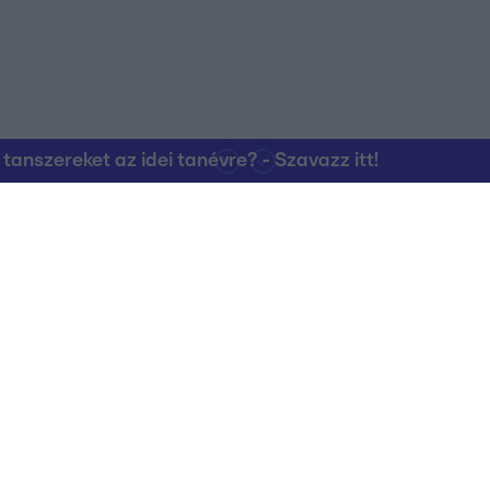
nszereket az idei tanévre? - Szavazz itt!
Kapcsolat
RTL Group Beszál
Magatartási Kó
az RTL+-on
Vállalati hírek
RTL Magyarorszá
Partneri Alapelv
Kvíz Adatvédelem