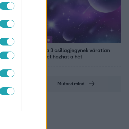
Horoszkóp
Ennek a 3 csillagjegynek váratlan
sikereket hozhat a hét
Mutasd mind