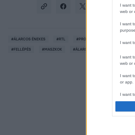
I want t
web or d
I want t
purpose
#
ÁLARCOS ÉNEKES
#
RTL
#
PRODUKCIÓ
#
ROZMÁR
I want 
#
FELLÉPÉS
#
MASZKOK
#
ÁLARCOS ÉNEKES 2024
#
ÁL
I want t
web or d
I want t
or app.
I want t
I want t
authenti