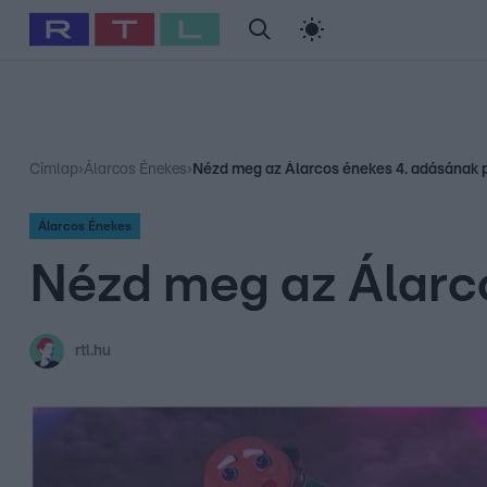
#
Babits Marcella
#
Szellő István
#
Most Wanted
#
Gallusz Ni
Címlap
›
Álarcos Énekes
›
Nézd meg az Álarcos énekes 4. adásának p
Álarcos Énekes
Nézd meg az Álarco
rtl.hu