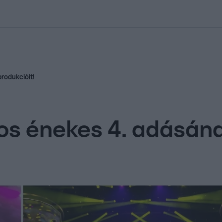
kolett
#
Időjárás
#
RTL műsor
#
Víz
#
Magyar Péter
#
Csillagjeg
rodukcióit!
s énekes 4. adásána