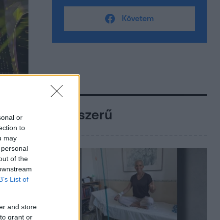
Követem
Népszerű
sonal or
ection to
ou may
 personal
out of the
 downstream
B’s List of
er and store
to grant or