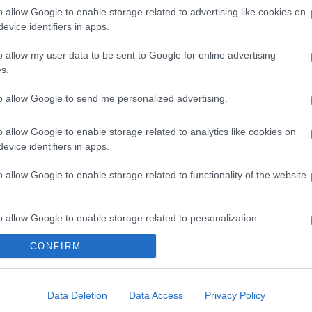
o allow Google to enable storage related to advertising like cookies on
evice identifiers in apps.
o allow my user data to be sent to Google for online advertising
s.
#
MÉZESKALÁCS
#
TEKNŐS
#
ANANÁSZ
#
ÉNEKLÉS
to allow Google to send me personalized advertising.
ARCOS ÉNEKES SZEREPLŐK
o allow Google to enable storage related to analytics like cookies on
evice identifiers in apps.
o allow Google to enable storage related to functionality of the website
o allow Google to enable storage related to personalization.
CONFIRM
o allow Google to enable storage related to security, including
cation functionality and fraud prevention, and other user protection.
Data Deletion
Data Access
Privacy Policy