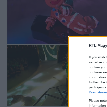
RTL Magy
If you wish 
sensitive in
confirm you
continue se
information 
further disc
participants
Downstream 
Please note
information 