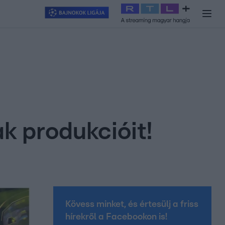
y
#
RTL+
#
Exek csatája 2026
#
Celeb vagyok, ments ki innen
#
H
k produkcióit!
Kövess minket, és értesülj a friss
hírekről a Facebookon is!