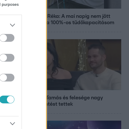
ed purposes
Bulvár
Rubint Réka: A mai napig nem jött
vissza a 100%-os tüdőkapacitásom
Bulvár
Veréb Tamás és felesége nagy
bejelentést tettek