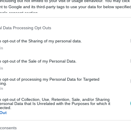
including but not limited to your visit or usage behaviour. You may click 
 to Google and its third-party tags to use your data for below specifi
ogle consent section.
Link másolása
l Data Processing Opt Outs
o opt-out of the Sharing of my personal data.
z? Simán!
In
o opt-out of the Sale of my Personal Data.
In
to opt-out of processing my Personal Data for Targeted
ing.
In
között legyen a Google-találatokban!
o opt-out of Collection, Use, Retention, Sale, and/or Sharing
ersonal Data that Is Unrelated with the Purposes for which it
lected.
Out
consents