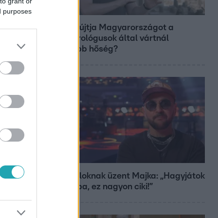
to grant or
Fókusz
ed purposes
Miért sújtja Magyarországot a
meteorológusok által vártnál
nagyobb hőség?
Bulvár
A fiataloknak üzent Majka: „Hagyjátok
ezt abba, ez nagyon ciki!”