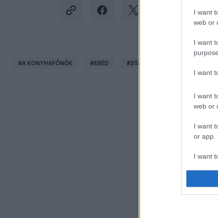
I want t
web or d
I want t
purpose
#
A KONYHAFŐNÖK
#
EBÉD
#
STAR WARS
#
CSUBAKKA
I want 
I want t
web or d
I want t
or app.
I want t
I want t
authenti