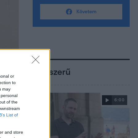
Követem
Népszerű
sonal or
ection to
ou may
 personal
6:00
out of the
 downstream
B’s List of
er and store