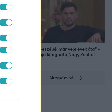
Bulvár
"Nem beszélek már vele évek óta" -
Édesapja kitagadta Nagy Zsoltot
Mutasd mind