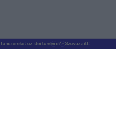
nszereket az idei tanévre? - Szavazz itt!
Kapcsolat
RTL Group Beszál
Magatartási Kó
az RTL+-on
Vállalati hírek
RTL Magyarorszá
Partneri Alapelv
Kvíz Adatvédelem