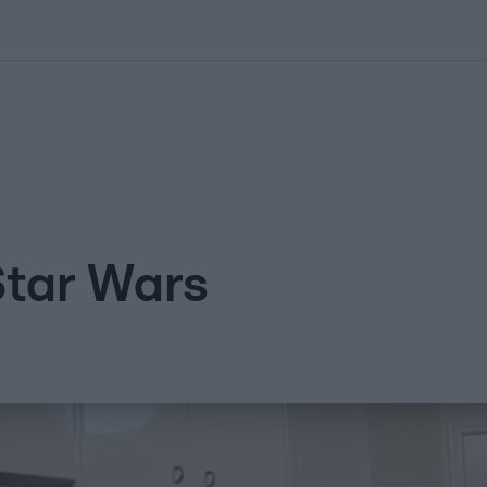
kolett
#
Időjárás
#
RTL műsor
#
Víz
#
Magyar Péter
#
Csillagjeg
Star Wars