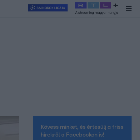
y
#
RTL+
#
Exek csatája 2026
#
Celeb vagyok, ments ki innen
#
H
Kövess minket, és értesülj a friss
hírekről a Facebookon is!