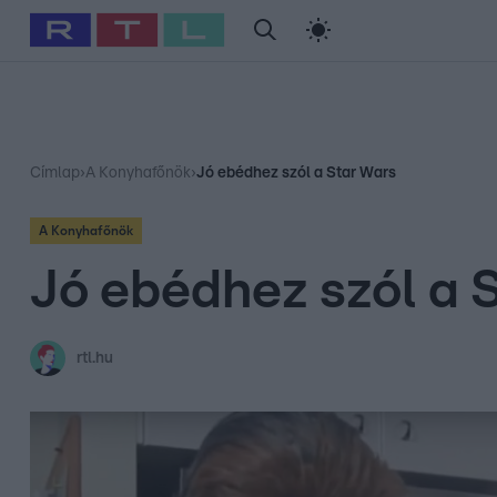
#
Babits Marcella
#
Szellő István
#
Most Wanted
#
Gallusz Ni
Címlap
›
A Konyhafőnök
›
Jó ebédhez szól a Star Wars
A Konyhafőnök
Jó ebédhez szól a 
rtl.hu