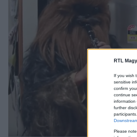
RTL Magy
If you wish 
sensitive in
confirm you
continue se
information 
further disc
participants
Downstream 
Please note