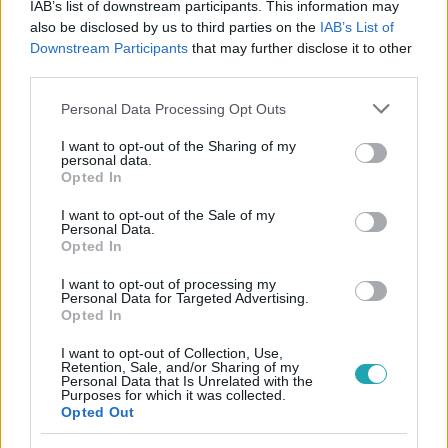
IAB’s list of downstream participants. This information may
#
RÁBA TIMI
#
MURI ENIKŐ
#
PIROS CSAPAT
also be disclosed by us to third parties on the
IAB’s List of
#
EXTRA
#
KULISSZA
#
VITA
#
FESZÜLSÉG
Downstream Participants
that may further disclose it to other
third parties.
#
VESZEKEDÉS
#
GÖRÖG ZITA
#
SZANDI
Please note that this website/app uses one or more Google
Personal Data Processing Opt Outs
#
GYENESEI LEILA
services and may gather and store information including but
not limited to your visit or usage behaviour. You may click to
I want to opt-out of the Sharing of my
personal data.
grant or deny consent to Google and its third-party tags to
Opted In
use your data for below specified purposes in below Google
consent section.
I want to opt-out of the Sale of my
Personal Data.
Opted In
Népszerű
I want to opt-out of processing my
Personal Data for Targeted Advertising.
Opted In
I want to opt-out of Collection, Use,
Retention, Sale, and/or Sharing of my
6:30
Personal Data that Is Unrelated with the
Purposes for which it was collected.
Opted Out