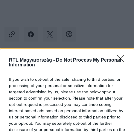
RTL Magyarország -
Do Not Process My Personal
Kövess minket, és értesülj a friss hírekről a
Information
Facebookon is!
If you wish to opt-out of the sale, sharing to third parties, or
processing of your personal or sensitive information for
Követem
targeted advertising by us, please use the below opt-out
section to confirm your selection. Please note that after your
opt-out request is processed you may continue seeing
interest-based ads based on personal information utilized by
us or personal information disclosed to third parties prior to
your opt-out. You may separately opt-out of the further
#
A KONYHAFŐNÖK VIP
#
EXTRA VIDEÓK
#
6. ÉVAD
disclosure of your personal information by third parties on the