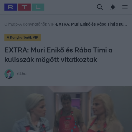
Legfrissebb
RTL Híradó
Fókusz
Sztárhírek
Randi
Celeb vagyok, me
#
Sebestyén Balázs
#
RTL műsor
#
Dj Oti
#
Gudel Takács Gábor
Címlap
›
A Konyhafőnök VIP
›
EXTRA: Muri Enikő és Rába Timi a kulisszák mögött vitatkoztak
A Konyhafőnök VIP
EXTRA: Muri Enikő és Rába Timi a
kulisszák mögött vitatkoztak
rtl.hu