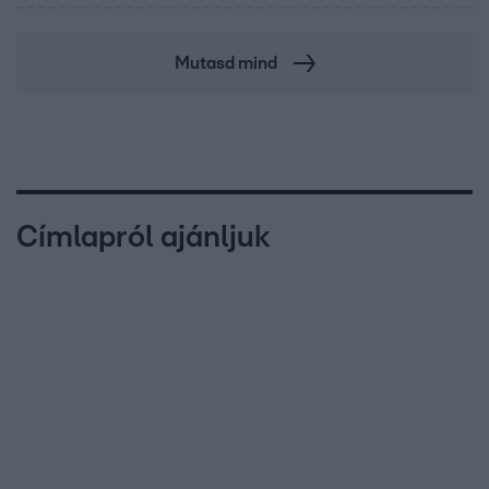
Mutasd mind
Címlapról ajánljuk