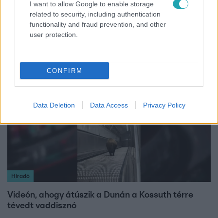
I want to allow Google to enable storage
Életmód
related to security, including authentication
functionality and fraud prevention, and other
Gyakori tévhit dől meg a ventilátorról – így
user protection.
érdemes használni a fizikus szerint
CONFIRM
2:27
Data Deletion
Data Access
Privacy Policy
Híradó
Videón, ahogy átúszik a Dunán a Kossuth térre
tévedt vaddisznó