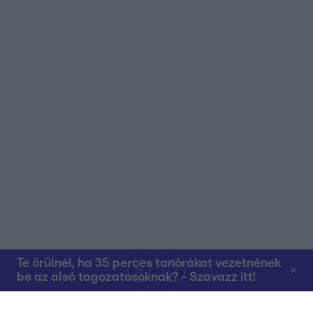
Te örülnél, ha 35 perces tanórákat vezetnének
be az alsó tagozatosoknak? - Szavazz itt!