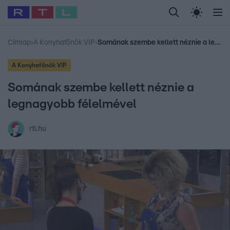
Legfrissebb
RTL Híradó
Fókusz
Sztárhírek
Randi
Celeb vagyok, me
#
Babits Marcella
#
Szellő István
#
Most Wanted
#
Gallusz Niko
Címlap
›
A Konyhafőnök VIP
›
Somának szembe kellett néznie a legnagyobb félelmével
A Konyhafőnök VIP
Somának szembe kellett néznie a
legnagyobb félelmével
rtl.hu