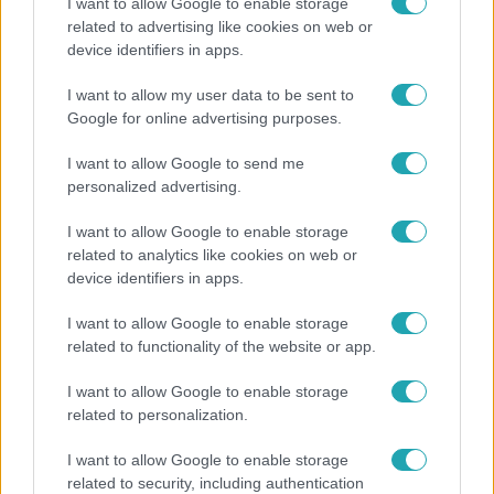
I want to allow Google to enable storage
related to advertising like cookies on web or
Életmód
device identifiers in apps.
Ez a nyári lábbeli észrevétlenül nyírja ki a bokádat
I want to allow my user data to be sent to
és a gerincedet
Google for online advertising purposes.
I want to allow Google to send me
personalized advertising.
2:56
I want to allow Google to enable storage
related to analytics like cookies on web or
device identifiers in apps.
I want to allow Google to enable storage
related to functionality of the website or app.
I want to allow Google to enable storage
Híradó
related to personalization.
Költségcsökkentés és kieső támogató szerződések
I want to allow Google to enable storage
- ezekre panaszkodott a Fradi elnöke egy zártkörű
related to security, including authentication