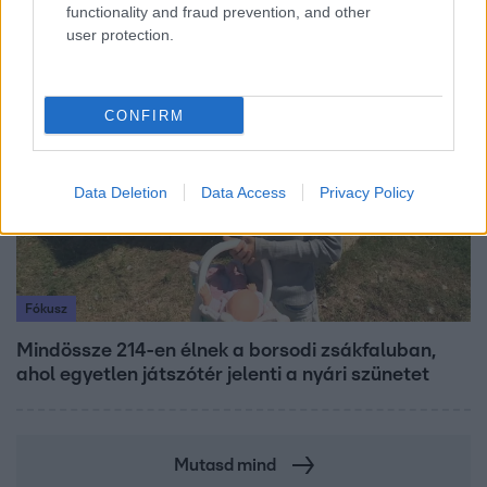
beszélgetésen
functionality and fraud prevention, and other
user protection.
6:41
CONFIRM
Data Deletion
Data Access
Privacy Policy
Fókusz
Mindössze 214-en élnek a borsodi zsákfaluban,
ahol egyetlen játszótér jelenti a nyári szünetet
Mutasd mind