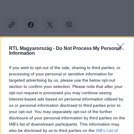
RTL Magyarország -
Do Not Process My Personal
Kövess minket, és értesülj a friss hírekről a
Information
Facebookon is!
If you wish to opt-out of the sale, sharing to third parties, or
processing of your personal or sensitive information for
Követem
targeted advertising by us, please use the below opt-out
section to confirm your selection. Please note that after your
opt-out request is processed you may continue seeing
interest-based ads based on personal information utilized by
us or personal information disclosed to third parties prior to
your opt-out. You may separately opt-out of the further
#
A KONYHAFŐNÖK VIP
#
A KONYHAFŐNÖK VIP 3.
disclosure of your personal information by third parties on the
IAB’s list of downstream participants. This information may
#
A SÉFEK CSATÁJA
#
HÁTRÁNY
#
HÁTRÁLTATÁS
also be disclosed by us to third parties on the
IAB’s List of