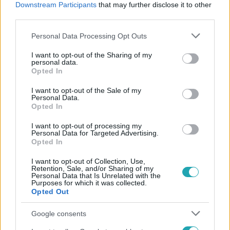
Downstream Participants
that may further disclose it to other
#
CSIGA
#
FÓBIA
#
SOMA
#
PANYIK ANITA
third parties.
Please note that this website/app uses one or more Google
Personal Data Processing Opt Outs
services and may gather and store information including but
not limited to your visit or usage behaviour. You may click to
I want to opt-out of the Sharing of my
personal data.
grant or deny consent to Google and its third-party tags to
Opted In
use your data for below specified purposes in below Google
consent section.
I want to opt-out of the Sale of my
Népszerű
Personal Data.
Opted In
I want to opt-out of processing my
Personal Data for Targeted Advertising.
Opted In
I want to opt-out of Collection, Use,
Retention, Sale, and/or Sharing of my
Personal Data that Is Unrelated with the
Purposes for which it was collected.
Opted Out
Google consents