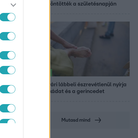
felköszöntötték a születésnapján
Életmód
. RÉSZ
Ez a nyári lábbeli észrevétlenül nyírja
ki a bokádat és a gerincedet
Mutasd mind