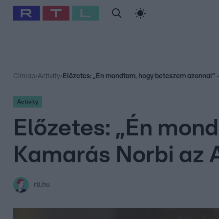
#
Babits Marcella
#
Szellő István
#
Most Wanted
#
Gallusz Ni
Címlap
›
Activity
›
Előzetes: „Én mondtam, hogy beteszem azonnal” – 
Activity
Előzetes: „Én mon
Kamarás Norbi az A
rtl.hu