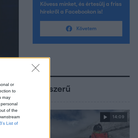
Kövess minket, és értesülj a friss
hírekről a Facebookon is!
Követem
sonal or
Népszerű
ection to
ou may
 personal
out of the
 downstream
14:09
B’s List of