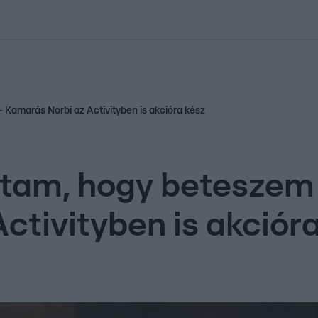
kolett
#
Időjárás
#
RTL műsor
#
Víz
#
Magyar Péter
#
Csillagjeg
Kamarás Norbi az Activityben is akcióra kész
dtam, hogy beteszem
ctivityben is akciór