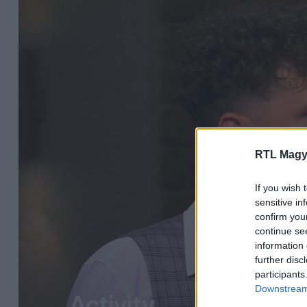
RTL Magy
If you wish 
sensitive in
confirm you
continue se
information 
further disc
participants
Downstream 