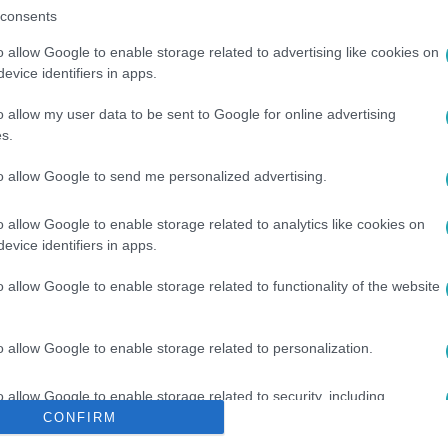
consents
o allow Google to enable storage related to advertising like cookies on
evice identifiers in apps.
o allow my user data to be sent to Google for online advertising
s.
to allow Google to send me personalized advertising.
o allow Google to enable storage related to analytics like cookies on
evice identifiers in apps.
MARÁS NORBI
#
KÁRMÁN ODETT
#
FÉLELEM
#
JÁTÉK
#
5
o allow Google to enable storage related to functionality of the website
o allow Google to enable storage related to personalization.
o allow Google to enable storage related to security, including
cation functionality and fraud prevention, and other user protection.
CONFIRM