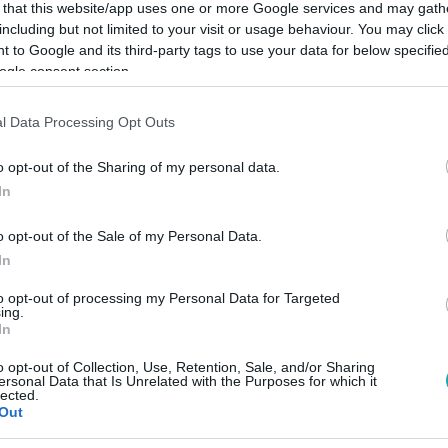
 that this website/app uses one or more Google services and may gath
including but not limited to your visit or usage behaviour. You may click 
 to Google and its third-party tags to use your data for below specifi
ogle consent section.
Link másolása
l Data Processing Opt Outs
o opt-out of the Sharing of my personal data.
In
ás nélkül megteszi, amit meg kell,
o opt-out of the Sale of my Personal Data.
félelmében. Vajon milyen meglepetés vár
In
 az Activityben, ahol feltűnik még Járai
to opt-out of processing my Personal Data for Targeted
Horváth Tamás és Dobó Ági is.
ing.
In
o opt-out of Collection, Use, Retention, Sale, and/or Sharing
ersonal Data that Is Unrelated with the Purposes for which it
lected.
Out
között legyen a Google-találatokban!