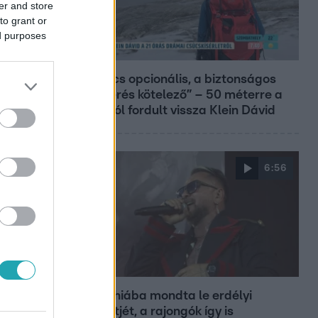
er and store
to grant or
ed purposes
Reggeli
„A csúcs opcionális, a biztonságos
hazatérés kötelező” – 50 méterre a
csúcstól fordult vissza Klein Dávid
6:56
Fókusz
Majka hiába mondta le erdélyi
koncertjét, a rajongók így is