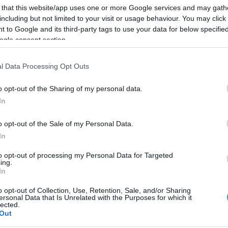
 that this website/app uses one or more Google services and may gath
including but not limited to your visit or usage behaviour. You may click 
 to Google and its third-party tags to use your data for below specifi
ogle consent section.
Link másolása
l Data Processing Opt Outs
o opt-out of the Sharing of my personal data.
In
ű boltba, ahol Zsuzsi segített neki
o opt-out of the Sale of my Personal Data.
t közelgő randijához. Az üzletasszony
In
ordja a nadrágot, és szerinte ahhoz, hogy
to opt-out of processing my Personal Data for Targeted
„fűszer” is a mindennapokba.
ing.
In
o opt-out of Collection, Use, Retention, Sale, and/or Sharing
ersonal Data that Is Unrelated with the Purposes for which it
lected.
Out
között legyen a Google-találatokban!