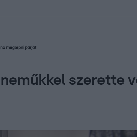
kolett
#
Időjárás
#
RTL műsor
#
Víz
#
Magyar Péter
#
Csillagjeg
lna meglepni párját
érneműkkel szerette 