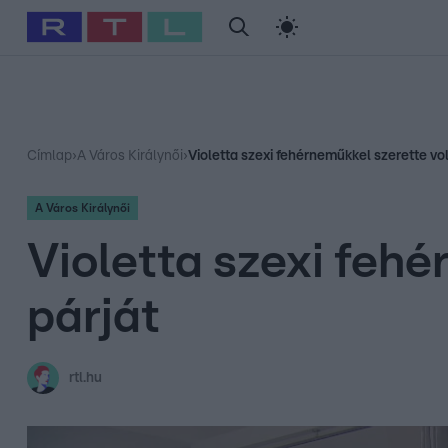
#
Babits Marcella
#
Szellő István
#
Most Wanted
#
Gallusz Ni
Címlap
›
A Város Királynői
›
Violetta szexi fehérneműkkel szerette vo
A Város Királynői
Violetta szexi feh
párját
rtl.hu