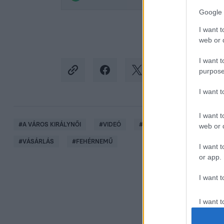
Google 
I want t
web or d
I want t
purpose
I want 
I want t
#
A VÁROS KIRÁLYNŐI
#
VIDEÓ
#
ADÁSRÉSZLETEK
#
VI
web or d
#
VÁSÁRLÁS
#
FEHÉRNEMŰ
I want t
or app.
I want t
I want t
authenti