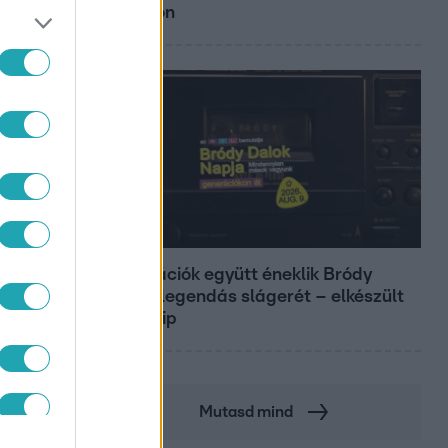
Siófokon
Belföld
NNA
Generációk együtt éneklik Bródy
János legendás slágerét – elkészült
az új klip
Mutasd mind