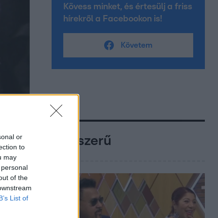
Kövess minket, és értesülj a friss
hírekről a Facebookon is!
Követem
sonal or
Népszerű
ection to
ou may
 personal
out of the
 downstream
B’s List of