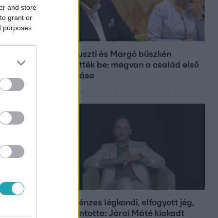
er and store
to grant or
ed purposes
Bulvár
Bódi Guszti és Margó büszkén
jelentették be: megvan a család első
diplomása
Bulvár
Pluszpénzes légkondi, elfogyott jég,
zöld rántotta: Járai Máté kiakadt