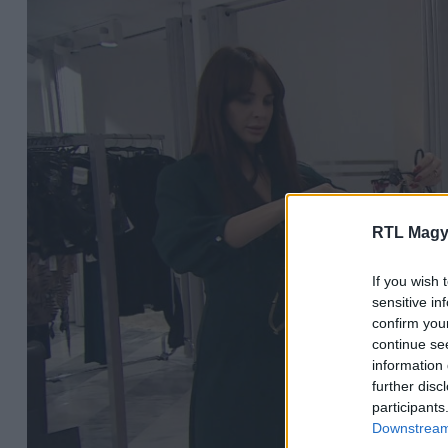
RTL Magy
If you wish 
sensitive in
confirm you
continue se
information 
further disc
participants
Downstream 