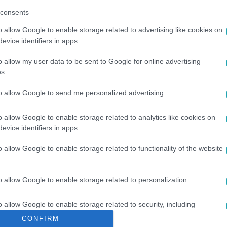
consents
o allow Google to enable storage related to advertising like cookies on
evice identifiers in apps.
o allow my user data to be sent to Google for online advertising
s.
to allow Google to send me personalized advertising.
o allow Google to enable storage related to analytics like cookies on
OLETTA
#
SZÉCSÉNYI VIOLETTA
#
ZSUZSI
#
SOLOMON ZSUZSA
evice identifiers in apps.
o allow Google to enable storage related to functionality of the website
o allow Google to enable storage related to personalization.
o allow Google to enable storage related to security, including
cation functionality and fraud prevention, and other user protection.
CONFIRM