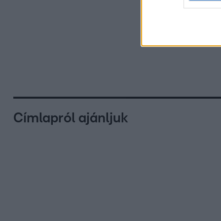
Címlapról ajánljuk