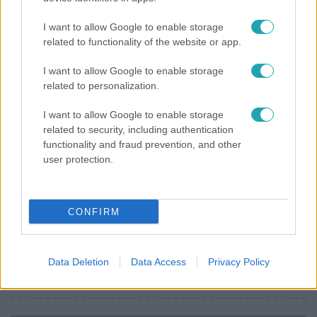
Tovább erősödik az El Niño – fokozhatja a hazai
I want to allow Google to enable storage
hőséget és aszályt?
related to functionality of the website or app.
I want to allow Google to enable storage
related to personalization.
6:00
I want to allow Google to enable storage
related to security, including authentication
functionality and fraud prevention, and other
user protection.
CONFIRM
Fókusz
Miért sújtja Magyarországot a meteorológusok
Data Deletion
Data Access
Privacy Policy
által vártnál nagyobb hőség?