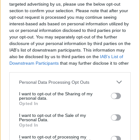
targeted advertising by us, please use the below opt-out
Kövess minket, és értesülj a friss hírekről a
section to confirm your selection. Please note that after your
opt-out request is processed you may continue seeing
Facebookon is!
interest-based ads based on personal information utilized by
us or personal information disclosed to third parties prior to
Követem
your opt-out. You may separately opt-out of the further
disclosure of your personal information by third parties on the
IAB’s list of downstream participants. This information may
also be disclosed by us to third parties on the
IAB’s List of
Downstream Participants
that may further disclose it to other
third parties.
#
A VÁROS KIRÁLYNŐI
#
ADÁSRÉSZLETEK
#
VIDEÓ
Please note that this website/app uses one or more Google
Personal Data Processing Opt Outs
services and may gather and store information including but
#
ROLLS ROYCE
#
VITA
#
SZAKADÁS
#
LAURA
not limited to your visit or usage behaviour. You may click to
I want to opt-out of the Sharing of my
personal data.
#
CZEGLÉDI LAURA
#
ANNA
#
APRÓ ANNA
grant or deny consent to Google and its third-party tags to
Opted In
use your data for below specified purposes in below Google
#
PAULINA
#
KALMÁR PAULINA
consent section.
I want to opt-out of the Sale of my
Personal Data.
#
PÁLFINÉ SZABÓ PAULINA
#
PROMÓ
#
FESZÜLTSÉG
Opted In
#
DIVATBEMUTATÓ
I want to opt-out of processing my