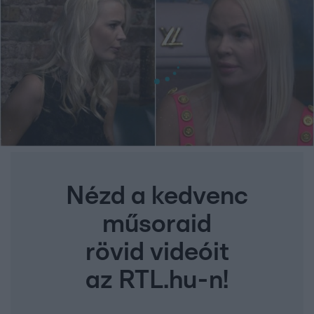
Nézd a kedvenc
műsoraid
rövid videóit
az RTL.hu-n!