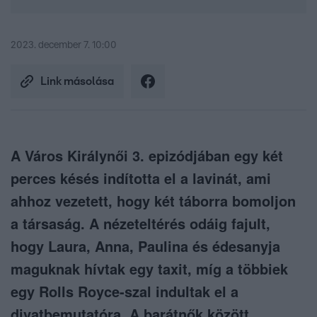
2023. december 7. 10:00
Link másolása
A Város Királynői 3. epizódjában egy két
perces késés indította el a lavinát, ami
ahhoz vezetett, hogy két táborra bomoljon
a társaság. A nézeteltérés odáig fajult,
hogy Laura, Anna, Paulina és édesanyja
maguknak hívtak egy taxit, míg a többiek
egy Rolls Royce-szal indultak el a
divatbemutatóra. A barátnők között