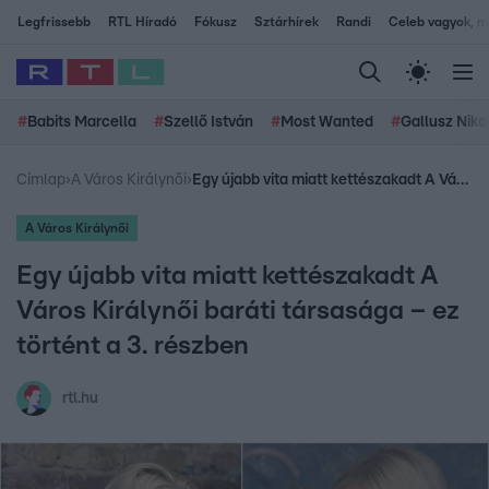
Legfrissebb
RTL Híradó
Fókusz
Sztárhírek
Randi
Celeb vagyok, me
#
Babits Marcella
#
Szellő István
#
Most Wanted
#
Gallusz Niko
Címlap
›
A Város Királynői
›
Egy újabb vita miatt kettészakadt A Város Királynői baráti társasága – ez történt a 3. részben
A Város Királynői
Egy újabb vita miatt kettészakadt A
Város Királynői baráti társasága – ez
történt a 3. részben
rtl.hu