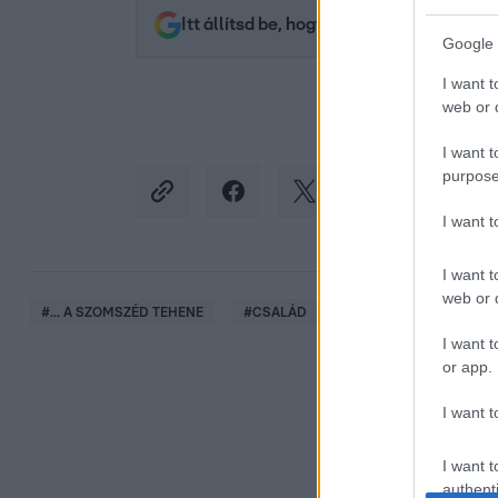
Itt állítsd be, hogy az RTL.hu az elsők 
Google 
I want t
web or d
I want t
purpose
I want 
I want t
web or d
#
... A SZOMSZÉD TEHENE
#
CSALÁD
#
ELŐZETESEK
#
B
I want t
or app.
I want t
I want t
authenti