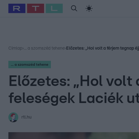
#
Babits Marcella
#
Szellő István
#
Most Wanted
#
Gallusz Ni
Címlap
›
... a szomszéd tehene
›
Előzetes: „Hol volt a férjem tegnap éj
... a szomszéd tehene
Előzetes: „Hol volt 
feleségek Laciék ut
rtl.hu