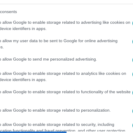
között legyen a Google-találatokban!
consents
o allow Google to enable storage related to advertising like cookies on
evice identifiers in apps.
o allow my user data to be sent to Google for online advertising
s.
to allow Google to send me personalized advertising.
o allow Google to enable storage related to analytics like cookies on
evice identifiers in apps.
ARÁT
#
ELLENSÉG
#
SÁRA
#
LACI
#
VISZONY
#
ERD
o allow Google to enable storage related to functionality of the website
o allow Google to enable storage related to personalization.
o allow Google to enable storage related to security, including
cation functionality and fraud prevention, and other user protection.