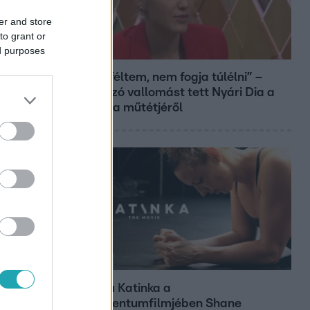
er and store
to grant or
ed purposes
Bulvár
„Attól féltem, nem fogja túlélni” –
megrázó vallomást tett Nyári Dia a
kislánya műtétjéről
Kultúra
Hosszú Katinka a
dokumentumfilmjében Shane