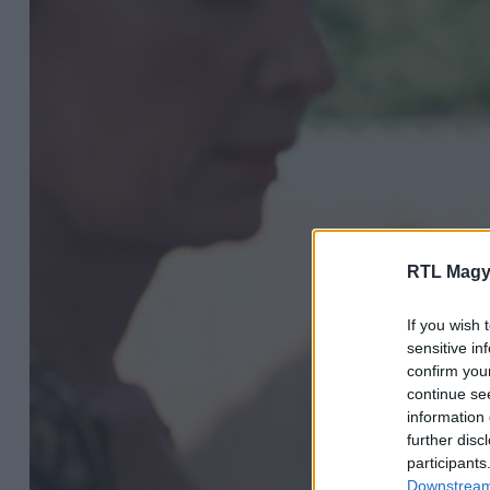
RTL Magy
If you wish 
sensitive in
confirm you
continue se
information 
further disc
participants
Downstream 