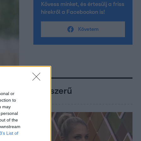
Kövess minket, és értesülj a friss
hírekről a Facebookon is!
Követem
Népszerű
sonal or
ection to
ou may
 personal
out of the
 downstream
B’s List of