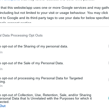
 that this website/app uses one or more Google services and may gath
including but not limited to your visit or usage behaviour. You may click 
 to Google and its third-party tags to use your data for below specifi
ogle consent section.
Link másolása
l Data Processing Opt Outs
o opt-out of the Sharing of my personal data.
In
 Csak egy bicikli és a levegőben lengő
 nyomukba ered. Sára azt hiszi, Laci fiatal
o opt-out of the Sale of my Personal Data.
férra, azt viszont nem tudhatja, hogy a
In
Minden hétköznap 19:30-kor jön ... a
to opt-out of processing my Personal Data for Targeted
ing.
In
o opt-out of Collection, Use, Retention, Sale, and/or Sharing
ersonal Data that Is Unrelated with the Purposes for which it
lected.
Out