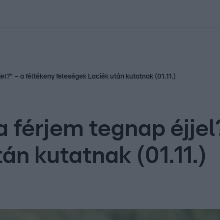
kolett
#
Időjárás
#
RTL műsor
#
Víz
#
Magyar Péter
#
Csillagjeg
jel?” – a féltékeny feleségek Laciék után kutatnak (01.11.)
a férjem tegnap éjjel
án kutatnak (01.11.)