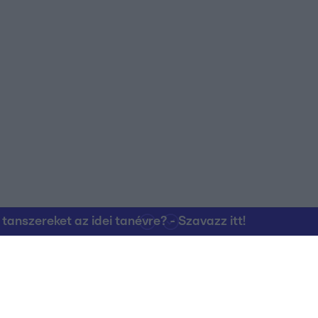
nszereket az idei tanévre? - Szavazz itt!