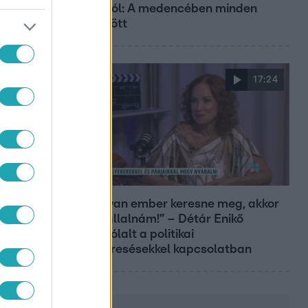
Tusupról: A medencében minden
működött
17:24
Reggeli
Ő
„Ha olyan ember keresne meg, akkor
sem vállalnám!” – Détár Enikő
megszólalt a politikai
megkeresésekkel kapcsolatban