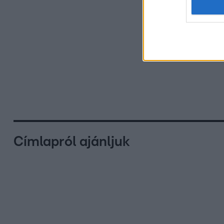
Címlapról ajánljuk