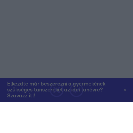
Elkezdte már beszerezni a gyermekének
szükséges tanszereket az idei tanévre? -
Szavazz itt!