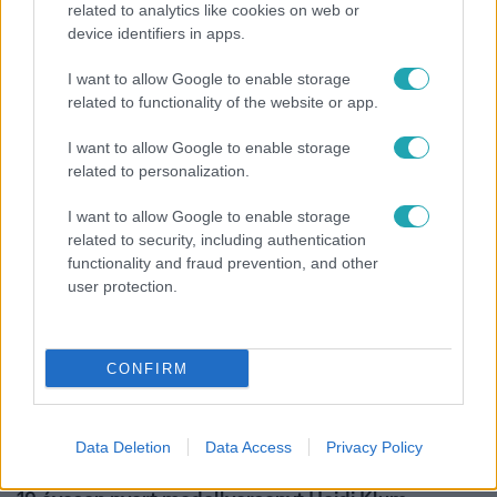
related to analytics like cookies on web or
device identifiers in apps.
Híradó
I want to allow Google to enable storage
Lannert Judit az RTL-nek: Maradnak a
related to functionality of the website or app.
tankerületek és a Klebelsberg Központ, de
átalakítják őket
I want to allow Google to enable storage
related to personalization.
I want to allow Google to enable storage
7:02
related to security, including authentication
functionality and fraud prevention, and other
user protection.
CONFIRM
Data Deletion
Data Access
Privacy Policy
Reggeli