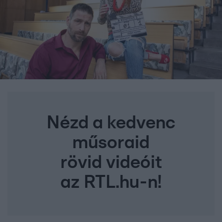
Nézd a kedvenc
műsoraid
rövid videóit
az RTL.hu-n!