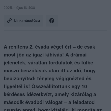
2025. május 16. 4:30
Link másolása
A renitens 2. évada véget ért – de csak
most jön az igazi kihívás! A drámai
jelenetek, váratlan fordulatok és fülbe
mászó beszólások után itt az idő, hogy
bebizonyítsd: tényleg végignézted és
figyeltél is! Összeállítottunk egy 10
kérdéses idézetkvízt, amely kizárólag a
második évadból válogat – a feladatod
csupán annyi, hogy kitaláld, ki mondta az