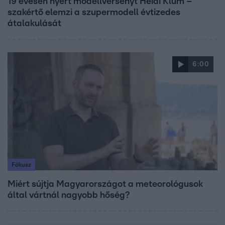
19 évesen nyert modellversenyt Heidi Klum –
szakértő elemzi a szupermodell évtizedes
átalakulását
6:00
Fókusz
Miért sújtja Magyarországot a meteorológusok
által vártnál nagyobb hőség?