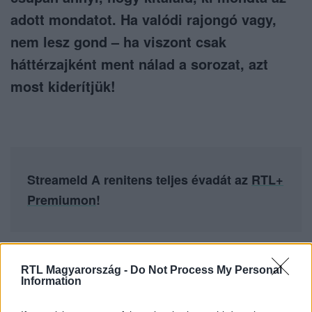
adott mondatot. Ha valódi rajongó vagy,
nem lesz gond – ha viszont csak
háttérzajként ment nálad a sorozat, azt
most kiderítjük!
Streameld A renitens teljes évadát az
RTL+
Premiumon
!
RTL Magyarország -
Do Not Process My Personal
Itt állítsd be, hogy az RTL.hu az elsők között
Information
legyen a Google-találatokban!