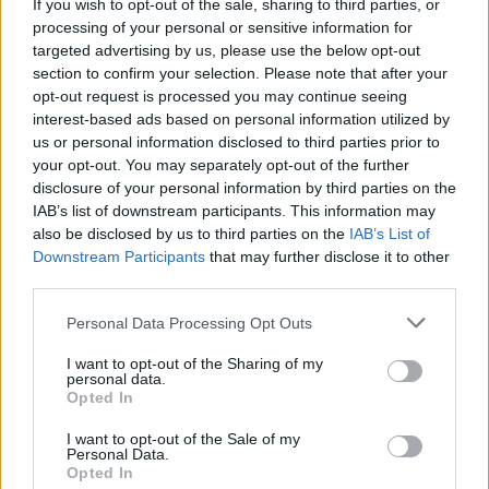
If you wish to opt-out of the sale, sharing to third parties, or
processing of your personal or sensitive information for
targeted advertising by us, please use the below opt-out
section to confirm your selection. Please note that after your
opt-out request is processed you may continue seeing
interest-based ads based on personal information utilized by
us or personal information disclosed to third parties prior to
your opt-out. You may separately opt-out of the further
disclosure of your personal information by third parties on the
IAB’s list of downstream participants. This information may
also be disclosed by us to third parties on the
IAB’s List of
Kövess minket, és értesülj a friss hírekről a
Downstream Participants
that may further disclose it to other
Facebookon is!
third parties.
Please note that this website/app uses one or more Google
Personal Data Processing Opt Outs
Követem
services and may gather and store information including but
not limited to your visit or usage behaviour. You may click to
I want to opt-out of the Sharing of my
personal data.
grant or deny consent to Google and its third-party tags to
Opted In
use your data for below specified purposes in below Google
consent section.
I want to opt-out of the Sale of my
Personal Data.
Opted In
#
A RENITENS
#
RTL
#
ONLINE KVÍZ
#
2. ÉVAD