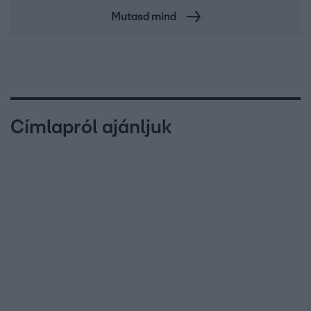
Mutasd mind
Címlapról ajánljuk