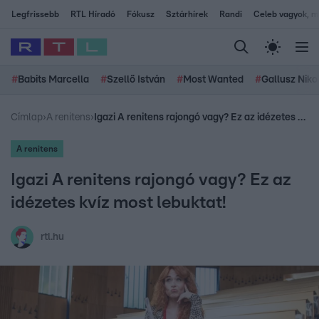
Legfrissebb
RTL Híradó
Fókusz
Sztárhírek
Randi
Celeb vagyok, me
#
Babits Marcella
#
Szellő István
#
Most Wanted
#
Gallusz Niko
Címlap
›
A renitens
›
Igazi A renitens rajongó vagy? Ez az idézetes kvíz most lebuktat!
A renitens
Igazi A renitens rajongó vagy? Ez az
idézetes kvíz most lebuktat!
rtl.hu