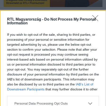
A legjobb ajánlat összes epizódja elérhető az
RTL+ Premiumon
!
RTL Magyarország -
Do Not Process My Personal
Streameld most Sváby András műtárgyfelfedező műsorát!
Information
If you wish to opt-out of the sale, sharing to third parties, or
processing of your personal or sensitive information for
Itt állítsd be, hogy az RTL.hu az elsők között
targeted advertising by us, please use the below opt-out
legyen a Google-találatokban!
section to confirm your selection. Please note that after your
opt-out request is processed you may continue seeing
interest-based ads based on personal information utilized by
us or personal information disclosed to third parties prior to
your opt-out. You may separately opt-out of the further
disclosure of your personal information by third parties on the
IAB’s list of downstream participants. This information may
also be disclosed by us to third parties on the
IAB’s List of
Downstream Participants
that may further disclose it to other
third parties.
Please note that this website/app uses one or more Google
Personal Data Processing Opt Outs