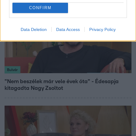
CONFIRM
Data Deletion
Data Access
Privacy Policy
Bulvár
"Nem beszélek már vele évek óta" - Édesapja
kitagadta Nagy Zsoltot