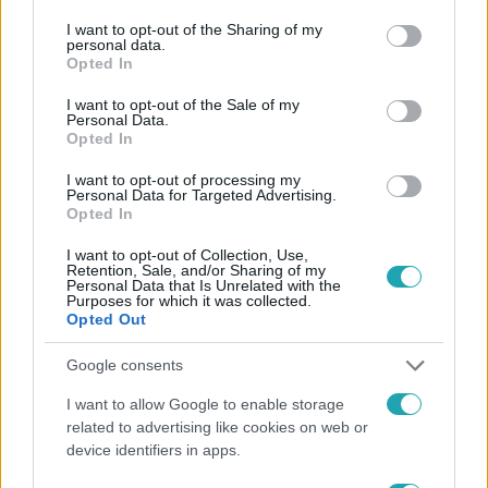
Kövess minket, és értesülj a friss hírekről a
services and may gather and store information including but
Facebookon is!
not limited to your visit or usage behaviour. You may click to
I want to opt-out of the Sharing of my
personal data.
grant or deny consent to Google and its third-party tags to
Opted In
use your data for below specified purposes in below Google
Követem
consent section.
I want to opt-out of the Sale of my
Personal Data.
Opted In
I want to opt-out of processing my
Personal Data for Targeted Advertising.
Opted In
#
A LEGJOBB AJÁNLAT
#
RTL
#
ADÁSRÉSZLETEK
I want to opt-out of Collection, Use,
Retention, Sale, and/or Sharing of my
#
SVÁBY ANDRÁS
#
VIDEÓ
#
BULVÁR
Personal Data that Is Unrelated with the
Purposes for which it was collected.
#
VADÁSZ BÉLA
#
ALFÖLDI RÓBERT
#
ADLER
Opted Out
#
LEGJOBB AJÁNLAT
#
LICITALÁS
#
VETERÁN MOTOR
Google consents
I want to allow Google to enable storage
related to advertising like cookies on web or
device identifiers in apps.