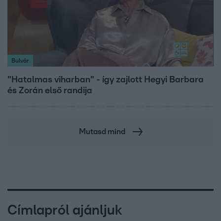
Bulvár
"Hatalmas viharban" - így zajlott Hegyi Barbara
és Zorán első randija
Mutasd mind
Címlapról ajánljuk