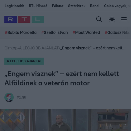
Legfrissebb
RTL Híradó
Fókusz
Sztárhírek
Randi
Celeb vagyok, me
#
Babits Marcella
#
Szellő István
#
Most Wanted
#
Gallusz Niko
Címlap
›
A LEGJOBB AJÁNLAT
›
„Engem visznek” – ezért nem kellett Alföldinek a veterán motor
A LEGJOBB AJÁNLAT
„Engem visznek” – ezért nem kellett
Alföldinek a veterán motor
rtl.hu