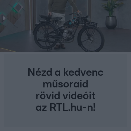
Nézd a kedvenc
műsoraid
rövid videóit
az RTL.hu-n!