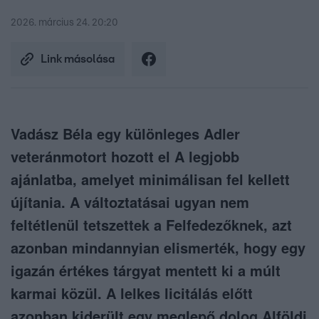
2026. március 24. 20:20
Link másolása
Vadász Béla egy különleges Adler
veteránmotort hozott el A legjobb
ajánlatba, amelyet minimálisan fel kellett
újítania. A változtatásai ugyan nem
feltétlenül tetszettek a Felfedezőknek, azt
azonban mindannyian elismerték, hogy egy
igazán értékes tárgyat mentett ki a múlt
karmai közül. A lelkes licitálás előtt
azonban kiderült egy meglepő dolog Alföldi