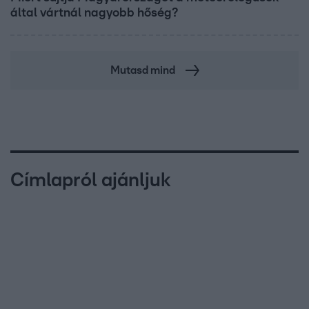
által vártnál nagyobb hőség?
Mutasd mind
Címlapról ajánljuk