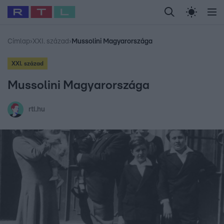
Legfrissebb
RTL Híradó
Fókusz
Sztárhírek
Randi
Celeb vagyok, me
#
Babits Marcella
#
Szellő István
#
Most Wanted
#
Gallusz Niko
Címlap
›
XXI. század
›
Mussolini Magyarországa
XXI. század
Mussolini Magyarországa
rtl.hu