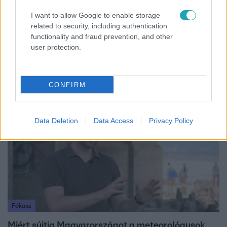
I want to allow Google to enable storage
related to security, including authentication
functionality and fraud prevention, and other
Bulvár
user protection.
Veréb Tamás és felesége nagy bejelentést tettek
CONFIRM
6:00
Data Deletion
Data Access
Privacy Policy
Fókusz
Miért sújtja Magyarországot a meteorológusok