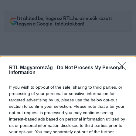
Itt állítsd be, hogy az RTL.hu az elsők között
legyen a Google-találatokban!
RTL Magyarország -
Do Not Process My Personal
Information
If you wish to opt-out of the sale, sharing to third parties, or
processing of your personal or sensitive information for
targeted advertising by us, please use the below opt-out
Kövess minket, és értesülj a friss hírekről a
section to confirm your selection. Please note that after your
Facebookon is!
opt-out request is processed you may continue seeing
interest-based ads based on personal information utilized by
us or personal information disclosed to third parties prior to
Követem
your opt-out. You may separately opt-out of the further