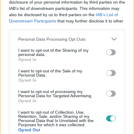
disclosure of your personal information by third parties on the
IAB’s list of downstream participants. This information may
also be disclosed by us to third parties on the
IAB’s List of
Downstream Participants
that may further disclose it to other
third parties.
#
XXI. SZÁZAD
#
RTL
#
ADÁSRÉSZLETEK
Please note that this website/app uses one or more Google
Personal Data Processing Opt Outs
#
ELŐZETESEK
#
OLASZORSZÁG
#
MUSSOLINI
services and may gather and store information including but
not limited to your visit or usage behaviour. You may click to
I want to opt-out of the Sharing of my
#
RÓMAI BIRODALOM
personal data.
grant or deny consent to Google and its third-party tags to
Opted In
use your data for below specified purposes in below Google
consent section.
I want to opt-out of the Sale of my
Personal Data.
Opted In
I want to opt-out of processing my
Personal Data for Targeted Advertising.
Opted In
Népszerű
I want to opt-out of Collection, Use,
Retention, Sale, and/or Sharing of my
Personal Data that Is Unrelated with the
Purposes for which it was collected.
Opted Out