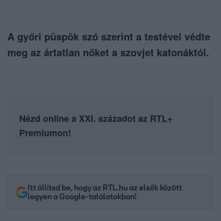
A győri püspök szó szerint a testével védte
meg az ártatlan nőket a szovjet katonáktól.
Nézd online a XXI. századot az
RTL+
Premiumon
!
Itt állítsd be, hogy az RTL.hu az elsők között
legyen a Google-találatokban!