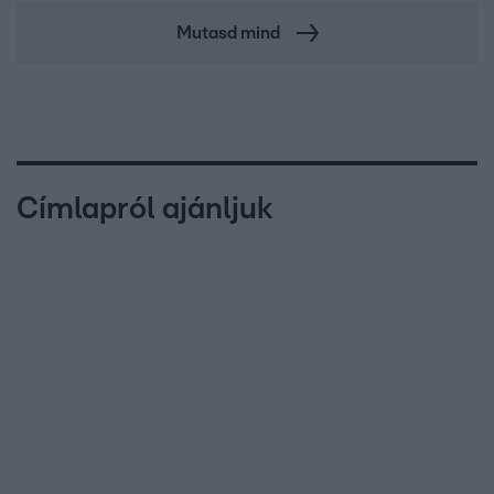
Mutasd mind
Címlapról ajánljuk