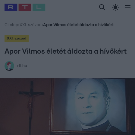
Legfrissebb
RTL Híradó
Fókusz
Sztárhírek
Randi
Celeb vagyok, me
#
Babits Marcella
#
Szellő István
#
Most Wanted
#
Gallusz Niko
Címlap
›
XXI. század
›
Apor Vilmos életét áldozta a hívőkért
XXI. század
Apor Vilmos életét áldozta a hívőkért
rtl.hu