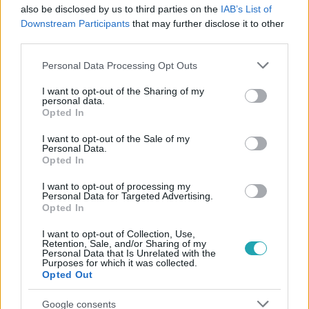
also be disclosed by us to third parties on the
IAB’s List of
#
ELŐZETESEK
#
RTL KLUB
#
ZSIDÓ
Downstream Participants
that may further disclose it to other
#
MENTŐAKCIÓ
#
MÁSODIK VILÁGHÁBORÚ
third parties.
#
DEPORTÁLÁS
Please note that this website/app uses one or more Google
Personal Data Processing Opt Outs
services and may gather and store information including but
not limited to your visit or usage behaviour. You may click to
I want to opt-out of the Sharing of my
personal data.
grant or deny consent to Google and its third-party tags to
Opted In
use your data for below specified purposes in below Google
consent section.
I want to opt-out of the Sale of my
Personal Data.
Opted In
Népszerű
I want to opt-out of processing my
Personal Data for Targeted Advertising.
Opted In
I want to opt-out of Collection, Use,
Retention, Sale, and/or Sharing of my
Personal Data that Is Unrelated with the
Purposes for which it was collected.
Opted Out
Google consents