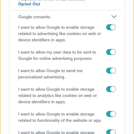
Opted Out
13:37
Google consents
I want to allow Google to enable storage
related to advertising like cookies on web or
device identifiers in apps.
I want to allow my user data to be sent to
Google for online advertising purposes.
Reggeli
I want to allow Google to send me
personalized advertising.
Öt gyereket neveltek fel közösen – szinte sosem
mutatja meg férjét Ungár Anikó
I want to allow Google to enable storage
related to analytics like cookies on web or
device identifiers in apps.
I want to allow Google to enable storage
related to functionality of the website or app.
I want to allow Google to enable storage