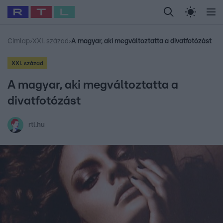
Legfrissebb
RTL Híradó
Fókusz
Sztárhírek
Randi
Celeb vagyok, me
#
Babits Marcella
#
Szellő István
#
Most Wanted
#
Gallusz Niko
Címlap
›
XXI. század
›
A magyar, aki megváltoztatta a divatfotózást
XXI. század
A magyar, aki megváltoztatta a
divatfotózást
rtl.hu