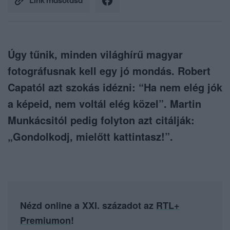
Link másolása
Úgy tűnik, minden világhírű magyar
fotográfusnak kell egy jó mondás. Robert
Capatól azt szokás idézni: “Ha nem elég jók
a képeid, nem voltál elég közel”. Martin
Munkácsitól pedig folyton azt citálják:
„Gondolkodj, mielőtt kattintasz!”.
Nézd online a XXI. századot az
RTL+
Premiumon
!