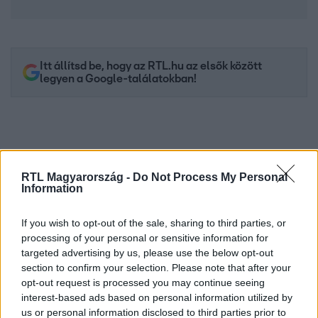
Itt állítsd be, hogy az RTL.hu az elsők között
legyen a Google-találatokban!
RTL Magyarország -
Do Not Process My Personal
Information
If you wish to opt-out of the sale, sharing to third parties, or
processing of your personal or sensitive information for
targeted advertising by us, please use the below opt-out
Kövess minket, és értesülj a friss hírekről a
section to confirm your selection. Please note that after your
Facebookon is!
opt-out request is processed you may continue seeing
interest-based ads based on personal information utilized by
us or personal information disclosed to third parties prior to