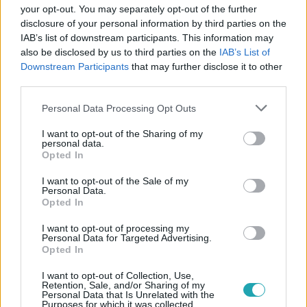
Követem
your opt-out. You may separately opt-out of the further
disclosure of your personal information by third parties on the
IAB’s list of downstream participants. This information may
also be disclosed by us to third parties on the
IAB’s List of
Downstream Participants
that may further disclose it to other
third parties.
#
XXI. SZÁZAD
#
RTL
#
ADÁSRÉSZLETEK
Please note that this website/app uses one or more Google
Personal Data Processing Opt Outs
services and may gather and store information including but
#
ELŐZETESEK
#
DIVAT
#
FOTÓS
#
VILÁGHÍR
not limited to your visit or usage behaviour. You may click to
I want to opt-out of the Sharing of my
#
MARTIN MUNKÁCSI
personal data.
grant or deny consent to Google and its third-party tags to
Opted In
use your data for below specified purposes in below Google
consent section.
I want to opt-out of the Sale of my
Personal Data.
Opted In
I want to opt-out of processing my
Personal Data for Targeted Advertising.
Opted In
Népszerű
I want to opt-out of Collection, Use,
Retention, Sale, and/or Sharing of my
Personal Data that Is Unrelated with the
Purposes for which it was collected.