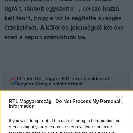
ugrált, táncolt egyszerre –, persze hozzá
kell tenni, hogy a víz is segítette a rezgés
érzékelését. A különös jelenségről két éve
ezen a napon számoltunk be.
Itt állítsd be, hogy az RTL.hu az elsők között
legyen a Google-találatokban!
RTL Magyarország -
Do Not Process My Personal
Information
If you wish to opt-out of the sale, sharing to third parties, or
processing of your personal or sensitive information for