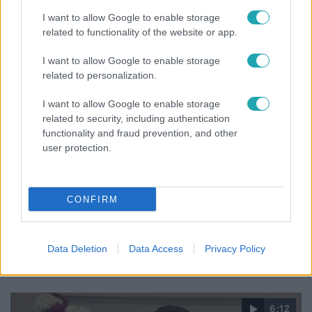
Veréb Tamás és felesége nagy bejelentést tettek
I want to allow Google to enable storage
related to functionality of the website or app.
I want to allow Google to enable storage
13:37
related to personalization.
I want to allow Google to enable storage
related to security, including authentication
functionality and fraud prevention, and other
user protection.
CONFIRM
Reggeli
Öt gyereket neveltek fel közösen – szinte sosem
Data Deletion
Data Access
Privacy Policy
mutatja meg férjét Ungár Anikó
6:12