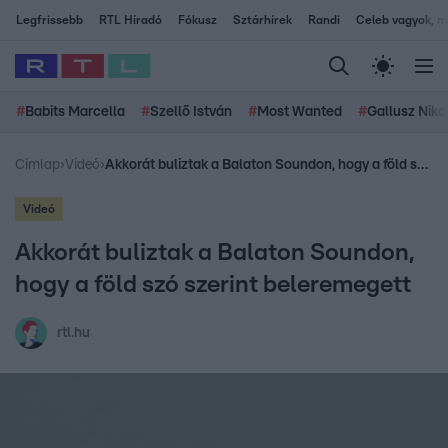
Legfrissebb
RTL Híradó
Fókusz
Sztárhírek
Randi
Celeb vagyok, me
#
Babits Marcella
#
Szellő István
#
Most Wanted
#
Gallusz Niko
Címlap
›
Videó
›
Akkorát buliztak a Balaton Soundon, hogy a föld szó szerint beleremegett
Videó
Akkorát buliztak a Balaton Soundon,
hogy a föld szó szerint beleremegett
rtl.hu