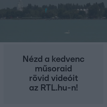
Nézd a kedvenc
műsoraid
rövid videóit
az RTL.hu-n!