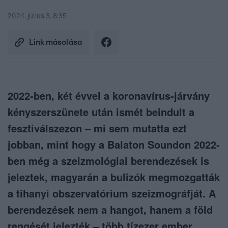
2024. július 3. 8:35
Link másolása
2022-ben, két évvel a koronavírus-járvány
kényszerszünete után ismét beindult a
fesztiválszezon – mi sem mutatta ezt
jobban, mint hogy a Balaton Soundon 2022-
ben még a szeizmológiai berendezések is
jeleztek, magyarán a bulizók megmozgatták
a tihanyi obszervatórium szeizmográfját. A
berendezések nem a hangot, hanem a föld
rengését jelezték – több tízezer ember