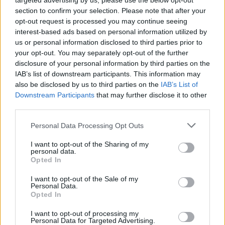
targeted advertising by us, please use the below opt-out
section to confirm your selection. Please note that after your
opt-out request is processed you may continue seeing
interest-based ads based on personal information utilized by
us or personal information disclosed to third parties prior to
Kövess minket, és értesülj a friss hírekről a
your opt-out. You may separately opt-out of the further
Facebookon is!
disclosure of your personal information by third parties on the
IAB’s list of downstream participants. This information may
also be disclosed by us to third parties on the
IAB’s List of
Követem
Downstream Participants
that may further disclose it to other
third parties.
Please note that this website/app uses one or more Google
Personal Data Processing Opt Outs
services and may gather and store information including but
not limited to your visit or usage behaviour. You may click to
I want to opt-out of the Sharing of my
personal data.
grant or deny consent to Google and its third-party tags to
#
VIDEÓ
#
EZEN A NAPON
Opted In
use your data for below specified purposes in below Google
#
BALATON SOUND FESZTIVÁL
#
BALATON SOUND
consent section.
I want to opt-out of the Sale of my
Personal Data.
#
FÖLDRENGÉS
#
BULI
#
TÁNC
#
SZEIZMOLÓGIA
Opted In
#
SZEIZMOGRÁF
I want to opt-out of processing my
Personal Data for Targeted Advertising.