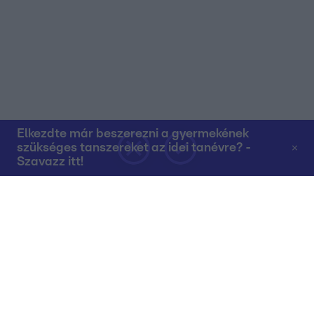
Elkezdte már beszerezni a gyermekének
szükséges tanszereket az idei tanévre? -
Szavazz itt!