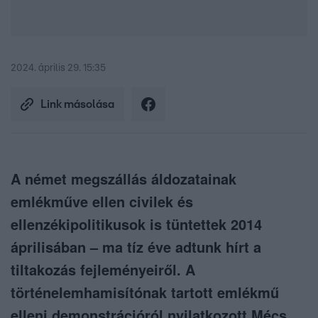
2024. április 29. 15:35
Link másolása
A német megszállás áldozatainak
emlékműve ellen civilek és
ellenzékipolitikusok is tüntettek 2014
áprilisában – ma tíz éve adtunk hírt a
tiltakozás fejleményeiről. A
történelemhamisítónak tartott emlékmű
elleni demonstrációról nyilatkozott Mécs