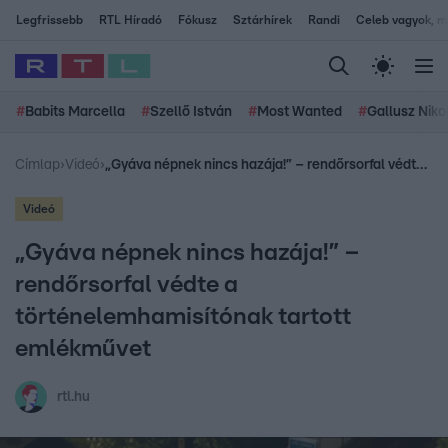
Legfrissebb
RTL Híradó
Fókusz
Sztárhírek
Randi
Celeb vagyok, me
#
Babits Marcella
#
Szellő István
#
Most Wanted
#
Gallusz Niko
Címlap
›
Videó
›
„Gyáva népnek nincs hazája!” – rendőrsorfal védte a történelemhamisítónak tartott emlékművet
Videó
„Gyáva népnek nincs hazája!” –
rendőrsorfal védte a
történelemhamisítónak tartott
emlékművet
rtl.hu