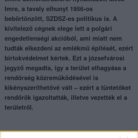
Imre, a tavaly elhunyt 1956-os
bebörtönzött, SZDSZ-es politikus is. A
kivitelező cégnek elege lett a polgári
engedetlenségi akcióból, ami miatt nem
tudták elkezdeni az emlékmű építését, ezért
birtokvédelmet kértek. Ezt a józsefvárosi
jegyző megadta, így a terület elhagyása a
rendőrség közreműködésével is
kikényszeríthetővé vált – ezért a tüntetőket
rendőrök igazoltatták, illetve vezették el a
területről.