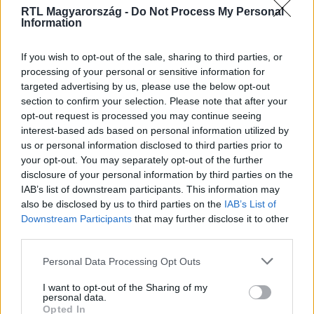
RTL Magyarország -
Do Not Process My Personal
Information
Itt állítsd be, hogy az RTL.hu az elsők között
legyen a Google-találatokban!
If you wish to opt-out of the sale, sharing to third parties, or
processing of your personal or sensitive information for
targeted advertising by us, please use the below opt-out
section to confirm your selection. Please note that after your
opt-out request is processed you may continue seeing
interest-based ads based on personal information utilized by
us or personal information disclosed to third parties prior to
your opt-out. You may separately opt-out of the further
disclosure of your personal information by third parties on the
IAB’s list of downstream participants. This information may
also be disclosed by us to third parties on the
IAB’s List of
Downstream Participants
that may further disclose it to other
Kövess minket, és értesülj a friss hírekről a
third parties.
Facebookon is!
Please note that this website/app uses one or more Google
Personal Data Processing Opt Outs
services and may gather and store information including but
Követem
not limited to your visit or usage behaviour. You may click to
I want to opt-out of the Sharing of my
personal data.
grant or deny consent to Google and its third-party tags to
Opted In