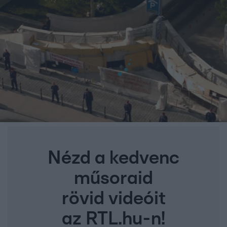
Nézd a kedvenc
műsoraid
rövid videóit
az RTL.hu-n!