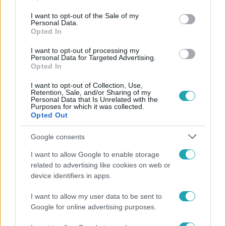
use your data for below specified purposes in below Google
consent section.
I want to opt-out of the Sale of my
Personal Data.
Opted In
#
VIDEÓ
#
EZEN A NAPON
#
BUDAPEST
I want to opt-out of processing my
Personal Data for Targeted Advertising.
#
EMLÉKMŰ
#
TILTAKOZÁS
#
MEGSZÁLLÁS
Opted In
#
VILÁGHÁBORÚ
#
FELELŐSSÉG
#
ORBÁN-KORMÁNY
I want to opt-out of Collection, Use,
Retention, Sale, and/or Sharing of my
#
MÉCS IMRE
Personal Data that Is Unrelated with the
Purposes for which it was collected.
Opted Out
Google consents
I want to allow Google to enable storage
related to advertising like cookies on web or
device identifiers in apps.
Népszerű
I want to allow my user data to be sent to
Google for online advertising purposes.