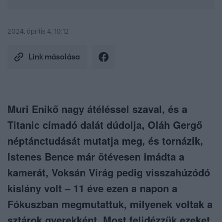
2024. április 4. 10:12
Link másolása
Muri Enikő nagy átéléssel szaval, és a
Titanic címadó dalát dúdolja, Oláh Gergő
néptánctudását mutatja meg, és tornázik,
Istenes Bence már ötévesen imádta a
kamerát, Voksán Virág pedig visszahúzódó
kislány volt – 11 éve ezen a napon a
Fókuszban megmutattuk, milyenek voltak a
sztárok gyerekként. Most felidézzük ezeket