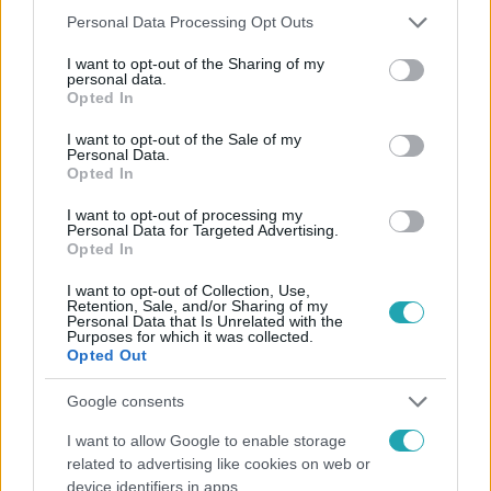
Please note that this website/app uses one or more Google
Personal Data Processing Opt Outs
services and may gather and store information including but
Kövess minket, és értesülj a friss hírekről a
not limited to your visit or usage behaviour. You may click to
I want to opt-out of the Sharing of my
Facebookon is!
personal data.
grant or deny consent to Google and its third-party tags to
Opted In
use your data for below specified purposes in below Google
consent section.
Követem
I want to opt-out of the Sale of my
Personal Data.
Opted In
I want to opt-out of processing my
Personal Data for Targeted Advertising.
Opted In
#
VIDEÓ
#
BULVÁR
#
ISTENES BENCE
I want to opt-out of Collection, Use,
Retention, Sale, and/or Sharing of my
#
MURI ENIKŐ
#
OLÁH GERGŐ
#
VOKSÁN VIRÁG
Personal Data that Is Unrelated with the
Purposes for which it was collected.
Opted Out
#
GYEREKEK
#
KÖLYÖK
#
EZEN A NAPON
#
FÓKUSZ
Google consents
I want to allow Google to enable storage
related to advertising like cookies on web or
device identifiers in apps.