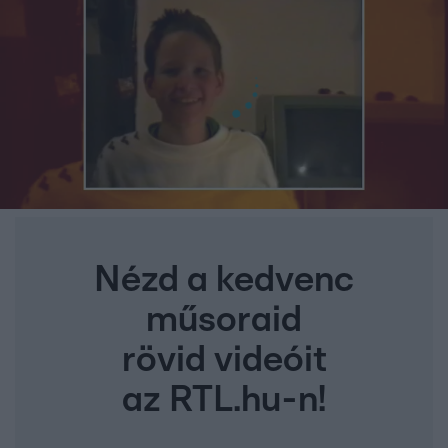
Nézd a kedvenc
műsoraid
rövid videóit
az RTL.hu-n!