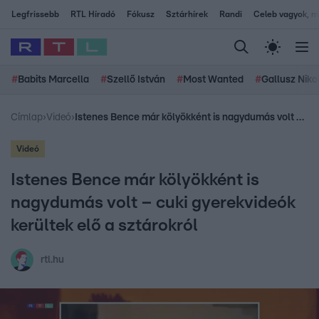
Legfrissebb
RTL Híradó
Fókusz
Sztárhírek
Randi
Celeb vagyok, me
#
Babits Marcella
#
Szellő István
#
Most Wanted
#
Gallusz Niko
Címlap
›
Videó
›
Istenes Bence már kölyökként is nagydumás volt – cuki gyerekvideók kerültek elő a sztárokról
Videó
Istenes Bence már kölyökként is
nagydumás volt – cuki gyerekvideók
kerültek elő a sztárokról
rtl.hu