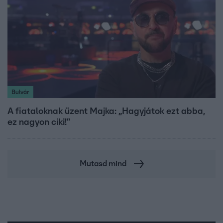
Bulvár
A fiataloknak üzent Majka: „Hagyjátok ezt abba,
ez nagyon ciki!”
Mutasd mind