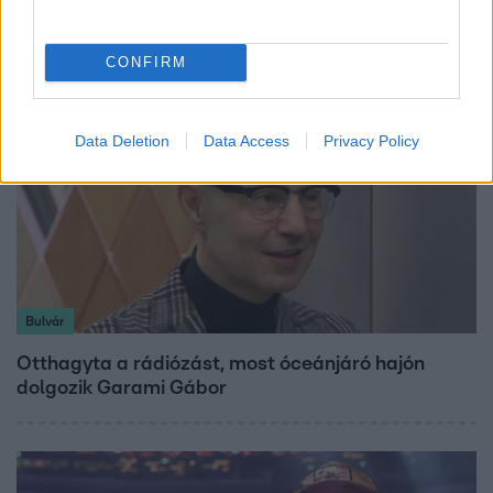
átalakítják őket
CONFIRM
Data Deletion
Data Access
Privacy Policy
Bulvár
Otthagyta a rádiózást, most óceánjáró hajón
dolgozik Garami Gábor