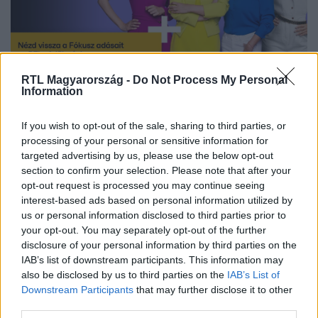
RTL Magyarország -
Do Not Process My Personal
Nézd vissza a Fókusz adásait az RTL+-on!
Information
If you wish to opt-out of the sale, sharing to third parties, or
processing of your personal or sensitive information for
Itt állítsd be, hogy az RTL.hu az elsők között
targeted advertising by us, please use the below opt-out
legyen a Google-találatokban!
section to confirm your selection. Please note that after your
opt-out request is processed you may continue seeing
interest-based ads based on personal information utilized by
us or personal information disclosed to third parties prior to
your opt-out. You may separately opt-out of the further
disclosure of your personal information by third parties on the
IAB’s list of downstream participants. This information may
also be disclosed by us to third parties on the
IAB’s List of
Downstream Participants
that may further disclose it to other
third parties.