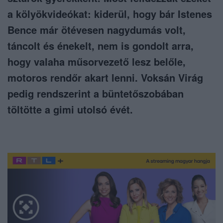
a kölyökvideókat: kiderül, hogy bár Istenes
Bence már ötévesen nagydumás volt,
táncolt és énekelt, nem is gondolt arra,
hogy valaha műsorvezető lesz belőle,
motoros rendőr akart lenni. Voksán Virág
pedig rendszerint a büntetőszobában
töltötte a gimi utolsó évét.