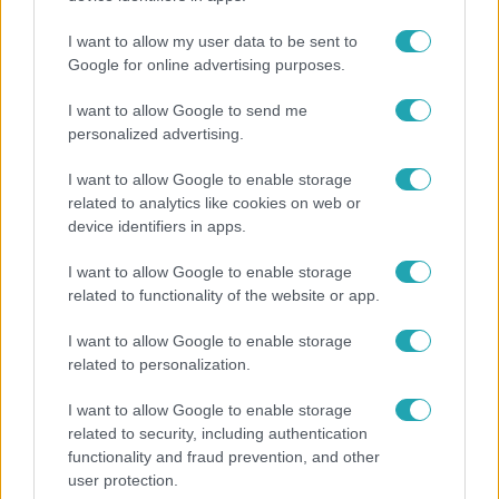
I want to allow my user data to be sent to
Google for online advertising purposes.
Népszerű
I want to allow Google to send me
personalized advertising.
I want to allow Google to enable storage
3:14
related to analytics like cookies on web or
device identifiers in apps.
I want to allow Google to enable storage
related to functionality of the website or app.
I want to allow Google to enable storage
related to personalization.
I want to allow Google to enable storage
Híradó
related to security, including authentication
functionality and fraud prevention, and other
Lannert Judit az RTL-nek: Maradnak a
user protection.
tankerületek és a Klebelsberg Központ, de