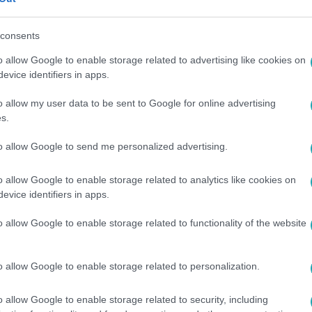
, mit szoktak mondani neki a boltban, amikor
consents
a Robertset.
o allow Google to enable storage related to advertising like cookies on
evice identifiers in apps.
o allow my user data to be sent to Google for online advertising
s.
között legyen a Google-találatokban!
to allow Google to send me personalized advertising.
o allow Google to enable storage related to analytics like cookies on
evice identifiers in apps.
o allow Google to enable storage related to functionality of the website
o allow Google to enable storage related to personalization.
o allow Google to enable storage related to security, including
#
BOTRÁNY
#
JULIA ROBERTS
#
TÓTH ENIKŐ
#
SZINKRON