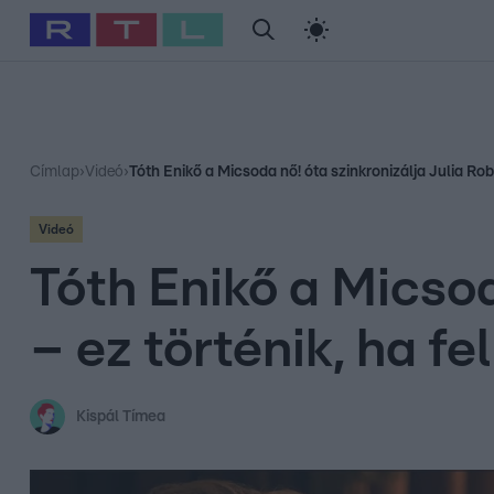
#
Babits Marcella
#
Szellő István
#
Most Wanted
#
Gallusz Ni
Címlap
›
Videó
›
Tóth Enikő a Micsoda nő! óta szinkronizálja Julia Robe
Videó
Tóth Enikő a Micsod
– ez történik, ha fe
Kispál Tímea