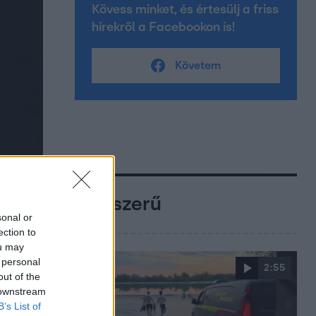
Kövess minket, és értesülj a friss
hírekről a Facebookon is!
Követem
Népszerű
sonal or
ection to
ou may
 personal
2:55
out of the
 downstream
B’s List of