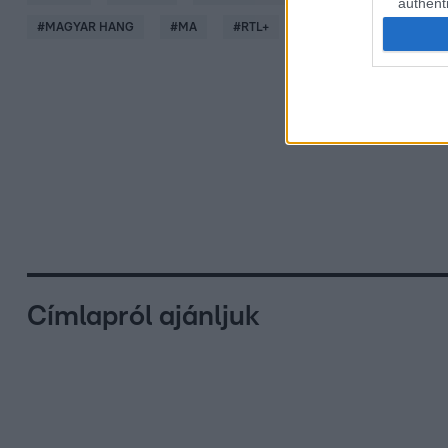
authenti
#
MAGYAR HANG
#
MA
#
RTL+
Címlapról ajánljuk