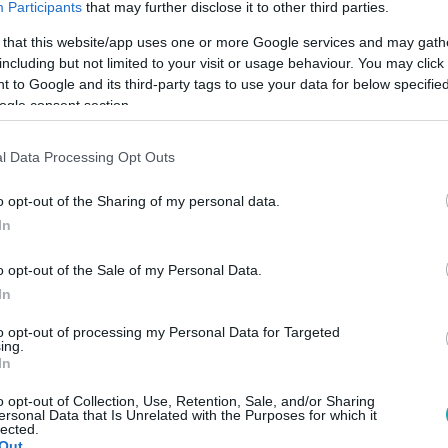
Participants
that may further disclose it to other third parties.
 that this website/app uses one or more Google services and may gath
including but not limited to your visit or usage behaviour. You may click 
 to Google and its third-party tags to use your data for below specifi
ogle consent section.
Link másolása
l Data Processing Opt Outs
o opt-out of the Sharing of my personal data.
kedett Julia Robertsszel, egészen
In
beszélt azt rtl.hu-nak Tóth Enikő, az
o opt-out of the Sale of my Personal Data.
gja. Tóth Enikőt az RTL nézői Zömbikné
In
en héten A mi kis falunk jeleneteiben, és
to opt-out of processing my Personal Data for Targeted
TL+-on látható Gaslit című sorozatban. A
ing.
In
getlenül – két szinkronrendező is meglátta
o opt-out of Collection, Use, Retention, Sale, and/or Sharing
Micsoda nő! óta szinkronizálja az azóta
ersonal Data that Is Unrelated with the Purposes for which it
lected.
r-díjas dívát. Tóth Enikő az rtl.hu-nak
Out