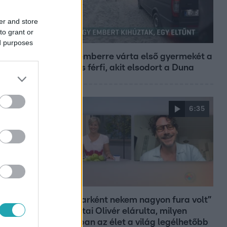
er and store
to grant or
Híradó
ed purposes
Szeptemberre várta első gyermekét a
29 éves férfi, akit elsodort a Duna
6:35
Reggeli
„Magyarként nekem nagyon fura volt”
– Pusztai Olivér elárulta, milyen
valójában az élet a világ legélhetőbb