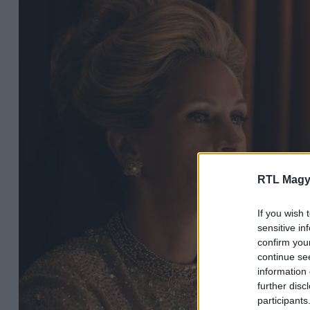
RTL Magy
If you wish 
sensitive in
confirm you
continue se
information 
further disc
participants