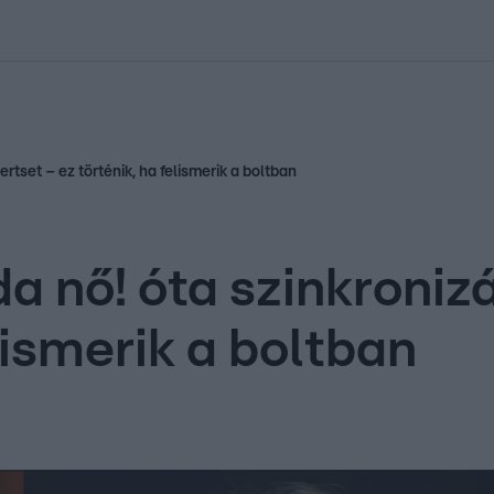
kolett
#
Időjárás
#
RTL műsor
#
Víz
#
Magyar Péter
#
Csillagjeg
rtset – ez történik, ha felismerik a boltban
a nő! óta szinkronizá
lismerik a boltban