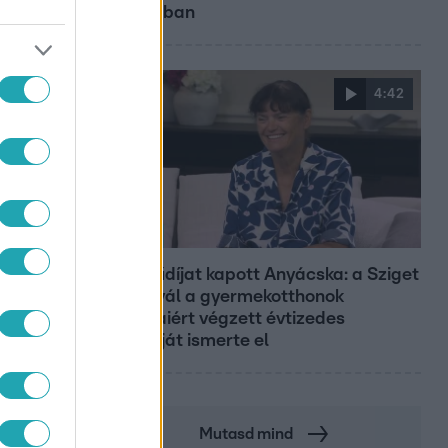
városában
4:42
Reggeli
Életműdíjat kapott Anyácska: a Sziget
Fesztivál a gyermekotthonok
fiataljaiért végzett évtizedes
munkáját ismerte el
Mutasd mind