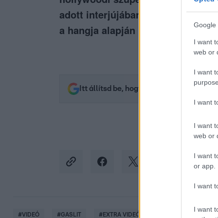
adott interjújában azt is elárulta
Google 
a hangja alapján „felismerik” Juli
I want t
web or d
I want t
purpose
Itt állítsd be, hogy az RTL.hu az elsők 
I want 
I want t
web or d
I want t
or app.
I want t
I want t
#
VIDEÓ
#
GASLIT
#
EXTRA VIDEÓK
#
WATERGATE