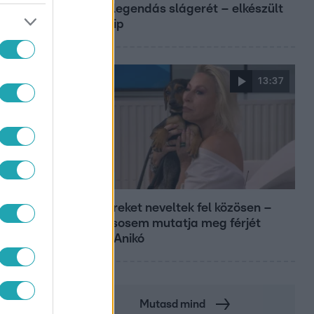
János legendás slágerét – elkészült
az új klip
13:37
Reggeli
Öt gyereket neveltek fel közösen –
szinte sosem mutatja meg férjét
Ungár Anikó
Mutasd mind