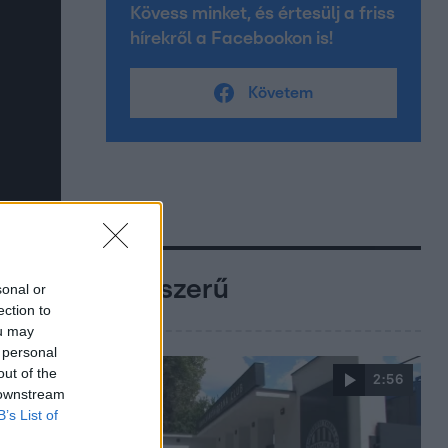
Kövess minket, és értesülj a friss
hírekről a Facebookon is!
Követem
Népszerű
sonal or
ection to
ou may
 personal
out of the
2:56
 downstream
B’s List of