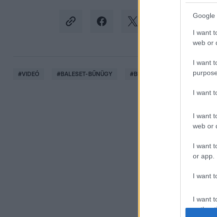
Google 
I want t
web or d
I want t
purpose
#
VIDEÓ
#
BALESET-BŰNÜGY
#
BŰNÜGY
#
BUDAPEST
I want 
I want t
web or d
I want t
or app.
I want t
I want t
authenti