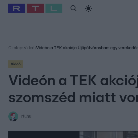
#
Babits Marcella
#
Szellő István
#
Most Wanted
#
Gallusz Ni
Címlap
›
Videó
›
Videón a TEK akciója Újlipótvárosban: egy verekedő
Videó
Videón a TEK akció
szomszéd miatt von
rtl.hu