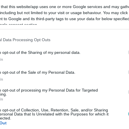
 that this website/app uses one or more Google services and may gath
including but not limited to your visit or usage behaviour. You may click 
 to Google and its third-party tags to use your data for below specifi
ogle consent section.
Link másolása
l Data Processing Opt Outs
o opt-out of the Sharing of my personal data.
In
jtót, végül a terrorelhárítók hozták ki.
o opt-out of the Sale of my Personal Data.
In
to opt-out of processing my Personal Data for Targeted
ing.
között legyen a Google-találatokban!
In
o opt-out of Collection, Use, Retention, Sale, and/or Sharing
ersonal Data that Is Unrelated with the Purposes for which it
lected.
Out