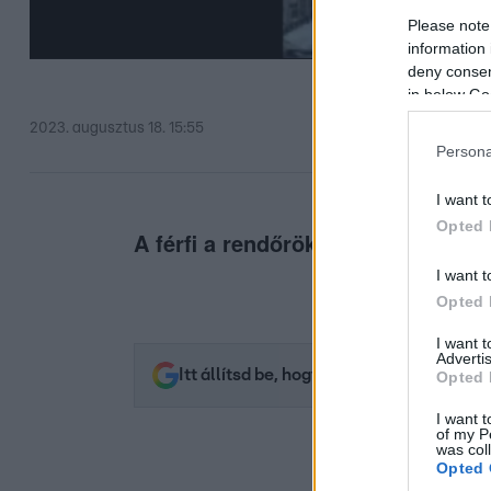
Please note
information 
deny consent
in below Go
2023. augusztus 18. 15:55
Persona
I want t
Opted 
A férfi a rendőröknek sem nyitott a
I want t
Opted 
I want 
Advertis
Itt állítsd be, hogy az RTL.hu az elsők 
Opted 
I want t
of my P
was col
Opted 