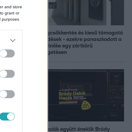
er and store
to grant or
ed purposes
Híradó
Költségcsökkentés és kieső támogató
szerződések - ezekre panaszkodott a
Fradi elnöke egy zártkörű
beszélgetésen
Belföld
Generációk együtt éneklik Bródy