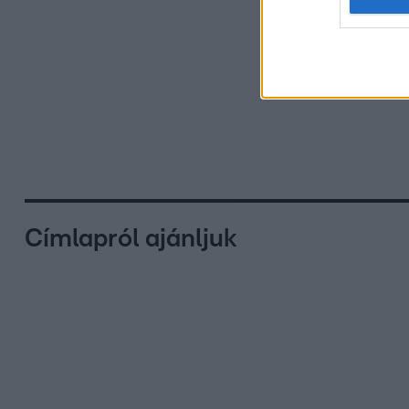
Címlapról ajánljuk