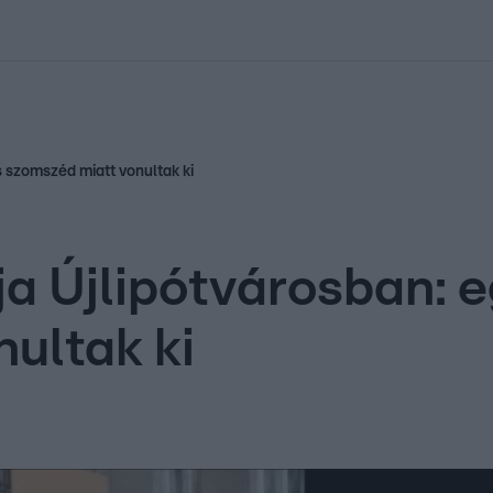
kolett
#
Időjárás
#
RTL műsor
#
Víz
#
Magyar Péter
#
Csillagjeg
s szomszéd miatt vonultak ki
ja Újlipótvárosban: 
ultak ki