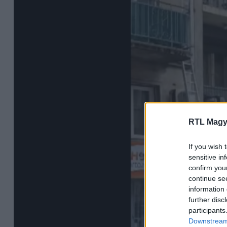
RTL Magy
If you wish 
sensitive in
confirm you
continue se
information 
further disc
participants
Downstream 