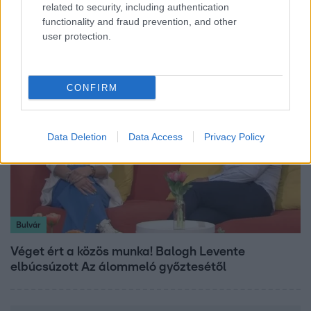
related to security, including authentication
Rubint Réka: A mai napig nem jött vissza a 100%-
functionality and fraud prevention, and other
os tüdőkapacitásom
user protection.
CONFIRM
Data Deletion
Data Access
Privacy Policy
Bulvár
Véget ért a közös munka! Balogh Levente
elbúcsúzott Az álommeló győztesétől