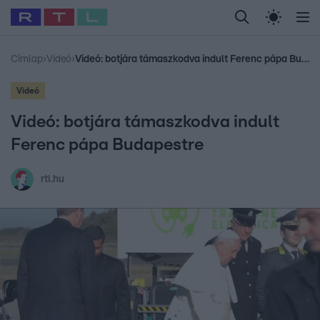
Legfrissebb
RTL Híradó
Fókusz
Sztárhírek
Randi
Celeb vagyok, me
#
Babits Marcella
#
Szellő István
#
Most Wanted
#
Gallusz Niko
Címlap
›
Videó
›
Videó: botjára támaszkodva indult Ferenc pápa Budapestre
Videó
Videó: botjára támaszkodva indult
Ferenc pápa Budapestre
rtl.hu