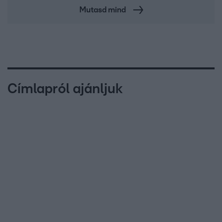
Mutasd mind
Címlapról ajánljuk