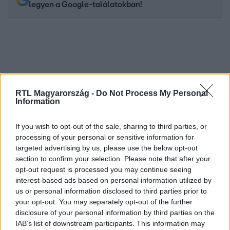
legyen a Google-találatokban!
RTL Magyarország -
Do Not Process My Personal
Information
If you wish to opt-out of the sale, sharing to third parties, or
processing of your personal or sensitive information for
Kövess minket, és értesülj a friss hírekről a
targeted advertising by us, please use the below opt-out
Facebookon is!
section to confirm your selection. Please note that after your
opt-out request is processed you may continue seeing
Követem
interest-based ads based on personal information utilized by
us or personal information disclosed to third parties prior to
your opt-out. You may separately opt-out of the further
disclosure of your personal information by third parties on the
IAB’s list of downstream participants. This information may