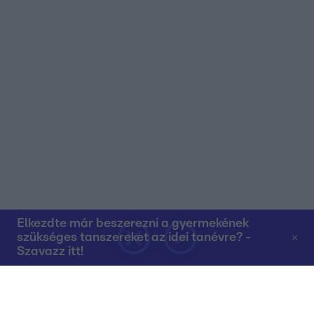
Elkezdte már beszerezni a gyermekének
szükséges tanszereket az idei tanévre? -
Szavazz itt!