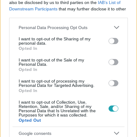
also be disclosed by us to third parties on the
IAB’s List of
Downstream Participants
that may further disclose it to other
#
VIDEÓ
#
FERENC PÁPA
#
PÁPALÁTOGATÁS
third parties.
#
BUDAPEST
#
MAGYARORSZÁG
#
REPÜLŐ
#
MA
Please note that this website/app uses one or more Google
Personal Data Processing Opt Outs
services and may gather and store information including but
not limited to your visit or usage behaviour. You may click to
I want to opt-out of the Sharing of my
personal data.
grant or deny consent to Google and its third-party tags to
Opted In
use your data for below specified purposes in below Google
consent section.
I want to opt-out of the Sale of my
Personal Data.
Opted In
Népszerű
I want to opt-out of processing my
Personal Data for Targeted Advertising.
Opted In
I want to opt-out of Collection, Use,
Retention, Sale, and/or Sharing of my
Personal Data that Is Unrelated with the
Purposes for which it was collected.
Opted Out
Google consents