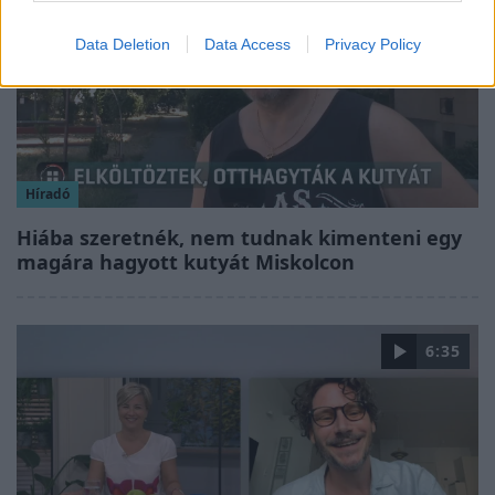
Data Deletion
Data Access
Privacy Policy
Híradó
Hiába szeretnék, nem tudnak kimenteni egy
magára hagyott kutyát Miskolcon
6:35