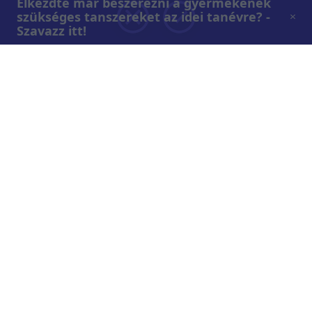
Elkezdte már beszerezni a gyermekének
szükséges tanszereket az idei tanévre? -
Szavazz itt!
Rólunk
Teljes adások az RTL+-on
Műsorújság