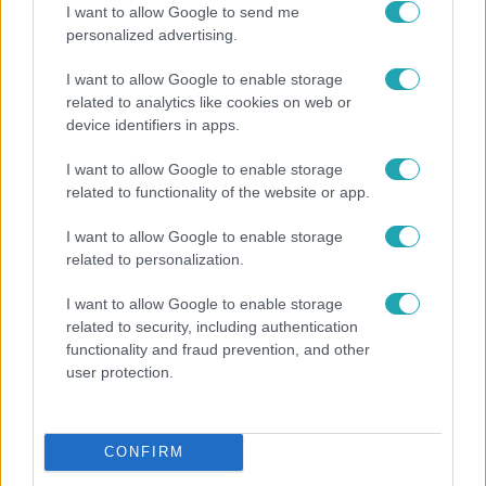
I want to allow Google to send me
personalized advertising.
2:46
I want to allow Google to enable storage
related to analytics like cookies on web or
device identifiers in apps.
I want to allow Google to enable storage
related to functionality of the website or app.
I want to allow Google to enable storage
related to personalization.
Híradó
I want to allow Google to enable storage
Energiatakarékosság a börtönökben is –
related to security, including authentication
korlátozások miatt panaszkodnak a
functionality and fraud prevention, and other
fogvatartottak
user protection.
CONFIRM
2:06