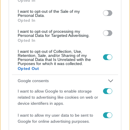
Opted In
use your data for below specified purposes in below Google
consent section.
I want to opt-out of the Sale of my
Personal Data.
Opted In
#
VALÓVILÁG
#
SEBESTYÉN BALÁZS
#
VALÓVILÁG12
#
EXTRA VIDEÓK
#
VV12
#
PUSKÁS-DALLOS PETI
I want to opt-out of processing my
Personal Data for Targeted Advertising.
Opted In
#
12. ÉVAD
#
VV GERI
#
INTERJÚ
#
VV RENI
#
SZERELEM
#
PÁRKAPCSOLAT
#
ÉRZELEM
I want to opt-out of Collection, Use,
Retention, Sale, and/or Sharing of my
Personal Data that Is Unrelated with the
#
TERHESSÉG
#
BABA
#
EMLÉK
#
ÉLMÉNY
Purposes for which it was collected.
Opted Out
#
MŰSORVEZETÉS
Google consents
I want to allow Google to enable storage
related to advertising like cookies on web or
device identifiers in apps.
I want to allow my user data to be sent to
Népszerű
Google for online advertising purposes.