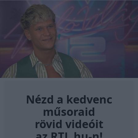
Nézd a kedvenc műsoraid rövi
Nézd a kedvenc
műsoraid
rövid videóit
az RTL.hu-n!