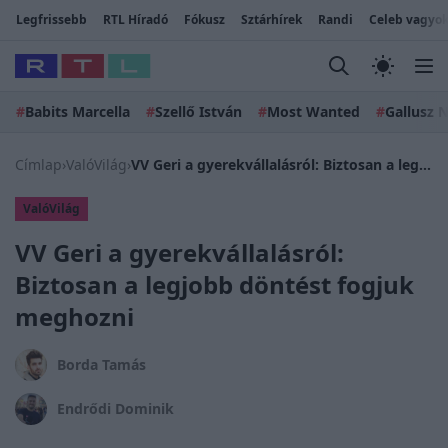
Legfrissebb
RTL Híradó
Fókusz
Sztárhírek
Randi
Celeb vagyok
#
Babits Marcella
#
Szellő István
#
Most Wanted
#
Gallusz N
Címlap
›
ValóVilág
›
VV Geri a gyerekvállalásról: Biztosan a legjobb döntést fogjuk meghozni
ValóVilág
VV Geri a gyerekvállalásról:
Biztosan a legjobb döntést fogjuk
meghozni
Borda Tamás
Endrődi Dominik