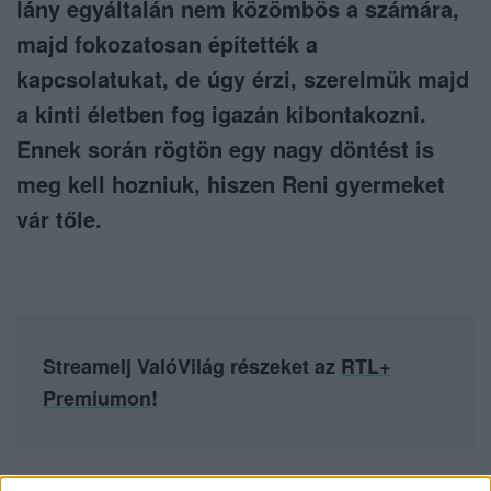
lány egyáltalán nem közömbös a számára,
majd fokozatosan építették a
kapcsolatukat, de úgy érzi, szerelmük majd
a kinti életben fog igazán kibontakozni.
Ennek során rögtön egy nagy döntést is
meg kell hozniuk, hiszen Reni gyermeket
vár tőle.
Streamelj ValóVilág részeket az
RTL+
Premiumon
!