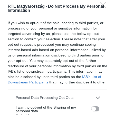
RTL Magyarország -
Do Not Process My Personal
Itt állítsd be, hogy az RTL.hu az elsők között
Information
legyen a Google-találatokban!
If you wish to opt-out of the sale, sharing to third parties, or
processing of your personal or sensitive information for
targeted advertising by us, please use the below opt-out
section to confirm your selection. Please note that after your
opt-out request is processed you may continue seeing
interest-based ads based on personal information utilized by
us or personal information disclosed to third parties prior to
your opt-out. You may separately opt-out of the further
disclosure of your personal information by third parties on the
IAB’s list of downstream participants. This information may
also be disclosed by us to third parties on the
IAB’s List of
Kövess minket, és értesülj a friss
Downstream Participants
that may further disclose it to other
hírekről a Facebookon is!
third parties.
Please note that this website/app uses one or more Google
Personal Data Processing Opt Outs
Követem
services and may gather and store information including but
not limited to your visit or usage behaviour. You may click to
I want to opt-out of the Sharing of my
personal data.
grant or deny consent to Google and its third-party tags to