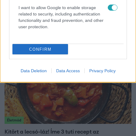
I want to allow Google to enable storage
related to security, including authentication
Bulvár
functionality and fraud prevention, and other
user protection.
Pluszpénzes légkondi, elfogyott jég, zöld rántotta:
Járai Máté kiakadt Siófokon
CONFIRM
Data Deletion
Data Access
Privacy Policy
Életmód
Kitört a lecsó-láz! Íme 3 tuti recept az