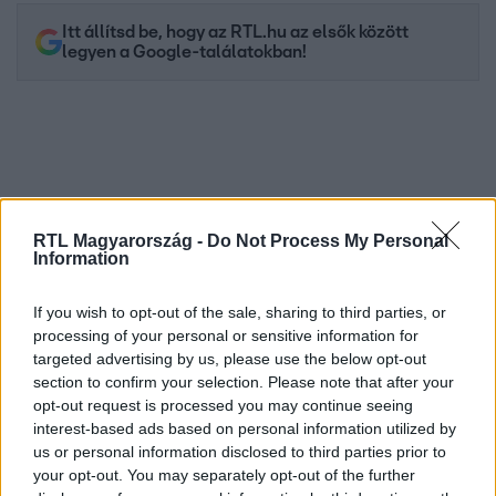
Itt állítsd be, hogy az RTL.hu az elsők között
legyen a Google-találatokban!
RTL Magyarország -
Do Not Process My Personal
Information
If you wish to opt-out of the sale, sharing to third parties, or
processing of your personal or sensitive information for
Kövess minket, és értesülj a friss hírekről a
targeted advertising by us, please use the below opt-out
Facebookon is!
section to confirm your selection. Please note that after your
opt-out request is processed you may continue seeing
interest-based ads based on personal information utilized by
Követem
us or personal information disclosed to third parties prior to
your opt-out. You may separately opt-out of the further