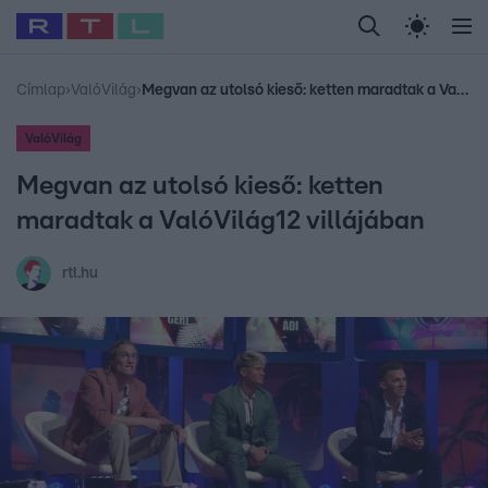
Legfrissebb
RTL Híradó
Fókusz
Sztárhírek
Randi
Celeb vagyok, me
#
Babits Marcella
#
Szellő István
#
Most Wanted
#
Gallusz Niko
Címlap
›
ValóVilág
›
Megvan az utolsó kieső: ketten maradtak a ValóVilág12 villájában
ValóVilág
Megvan az utolsó kieső: ketten
maradtak a ValóVilág12 villájában
rtl.hu