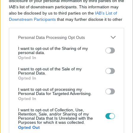
disclosure of your personal information by third parties on the
IAB’s list of downstream participants. This information may
also be disclosed by us to third parties on the
IAB’s List of
Downstream Participants
that may further disclose it to other
#
VALÓVILÁG
#
ADÁSRÉSZLETEK
#
VALÓVILÁG12
third parties.
#
VV12
#
12. ÉVAD
#
FINÁLÉ
#
KIESŐ
Please note that this website/app uses one or more Google
Personal Data Processing Opt Outs
services and may gather and store information including but
#
VV KIKIDI
#
VV GERI
#
VV ÁDI
not limited to your visit or usage behaviour. You may click to
I want to opt-out of the Sharing of my
personal data.
grant or deny consent to Google and its third-party tags to
Opted In
use your data for below specified purposes in below Google
consent section.
I want to opt-out of the Sale of my
Personal Data.
Opted In
I want to opt-out of processing my
Népszerű
Personal Data for Targeted Advertising.
Opted In
I want to opt-out of Collection, Use,
Retention, Sale, and/or Sharing of my
Personal Data that Is Unrelated with the
Purposes for which it was collected.
Opted Out