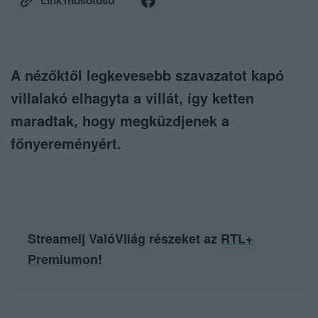
Link másolása
A nézőktől legkevesebb szavazatot kapó
villalakó elhagyta a villát, így ketten
maradtak, hogy megküzdjenek a
főnyereményért.
Streamelj ValóVilág részeket az
RTL+
Premiumon
!