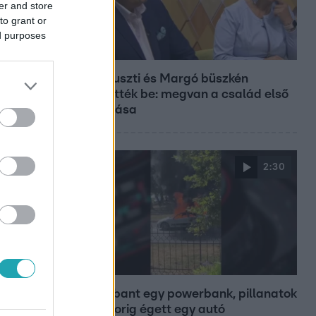
er and store
to grant or
ed purposes
Bulvár
Bódi Guszti és Margó büszkén
jelentették be: megvan a család első
diplomása
2:30
Híradó
Felrobbant egy powerbank, pillanatok
alatt porig égett egy autó