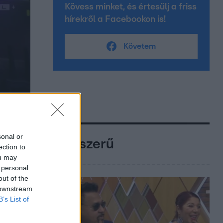
Kövess minket, és értesülj a friss
hírekről a Facebookon is!
Követem
sonal or
Népszerű
ection to
ou may
 personal
out of the
 downstream
B’s List of