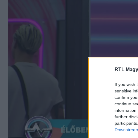
RTL Magy
If you wish 
sensitive in
confirm you
continue se
information 
further disc
participants
Downstream 