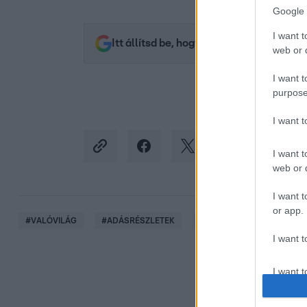
Google 
I want t
Itt állítsd be, hogy az RTL.hu az elsők 
web or d
I want t
purpose
I want 
I want t
web or d
I want t
or app.
#
VALÓVILÁG
#
ADÁSRÉSZLETEK
#
VALÓVILÁG12
#
VV1
I want t
I want t
authenti