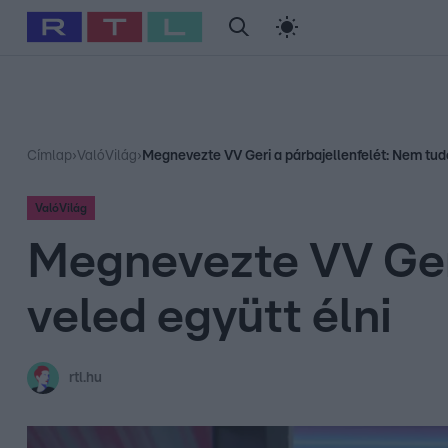
#
Babits Marcella
#
Szellő István
#
Most Wanted
#
Gallusz Ni
Címlap
›
ValóVilág
›
Megnevezte VV Geri a párbajellenfelét: Nem tudo
ValóVilág
Megnevezte VV Geri
veled együtt élni
rtl.hu