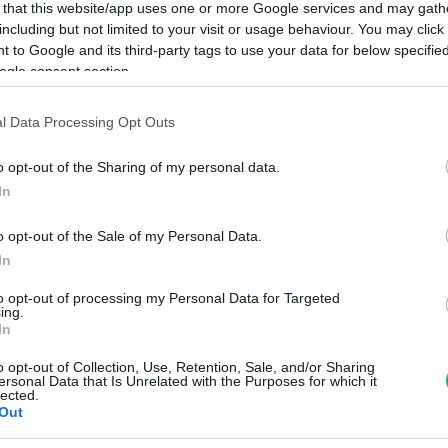
 that this website/app uses one or more Google services and may gath
including but not limited to your visit or usage behaviour. You may click 
 to Google and its third-party tags to use your data for below specifi
ogle consent section.
Link másolása
l Data Processing Opt Outs
o opt-out of the Sharing of my personal data.
In
 többiek VV Gerit választották ki
o opt-out of the Sale of my Personal Data.
 sor, hogy kihívja ellenfelét.
In
to opt-out of processing my Personal Data for Targeted
ing.
In
o opt-out of Collection, Use, Retention, Sale, and/or Sharing
RTL+ Premiumon
!
ersonal Data that Is Unrelated with the Purposes for which it
lected.
Out