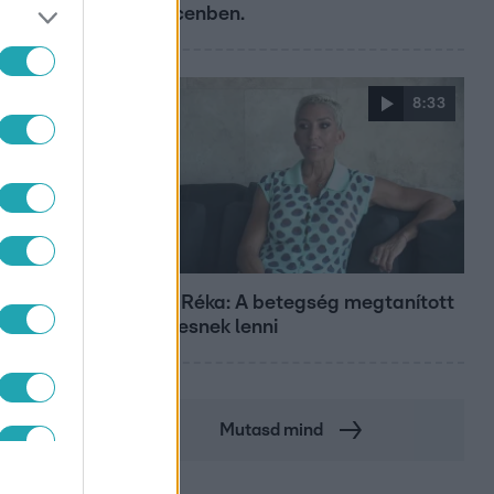
Debrecenben.
8:33
Fókusz
Rubint Réka: A betegség megtanított
türelmesnek lenni
Mutasd mind