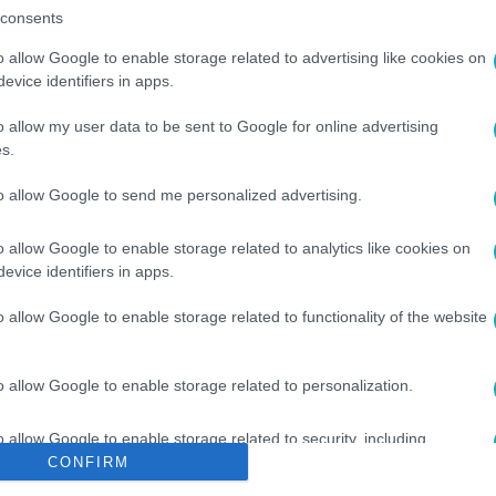
consents
o allow Google to enable storage related to advertising like cookies on
között legyen a Google-találatokban!
evice identifiers in apps.
o allow my user data to be sent to Google for online advertising
s.
to allow Google to send me personalized advertising.
o allow Google to enable storage related to analytics like cookies on
evice identifiers in apps.
o allow Google to enable storage related to functionality of the website
2
#
12. ÉVAD
#
KIHÍVÁS
#
VV GERI
#
VV GIADA
o allow Google to enable storage related to personalization.
o allow Google to enable storage related to security, including
cation functionality and fraud prevention, and other user protection.
CONFIRM