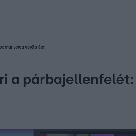
kolett
#
Időjárás
#
RTL műsor
#
Víz
#
Magyar Péter
#
Csillagjeg
k már veled együtt élni
 a párbajellenfelét