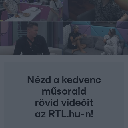
Nézd a kedvenc
műsoraid
rövid videóit
az RTL.hu-n!