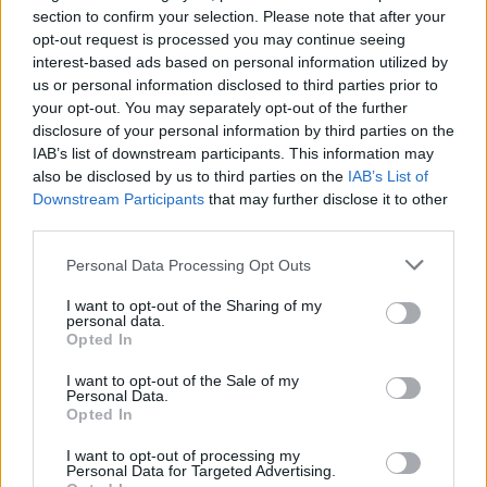
Kövess minket, és értesülj a friss hírekről a
section to confirm your selection. Please note that after your
Facebookon is!
opt-out request is processed you may continue seeing
interest-based ads based on personal information utilized by
us or personal information disclosed to third parties prior to
Követem
your opt-out. You may separately opt-out of the further
disclosure of your personal information by third parties on the
IAB’s list of downstream participants. This information may
also be disclosed by us to third parties on the
IAB’s List of
Downstream Participants
that may further disclose it to other
third parties.
#
VALÓVILÁG
#
VALÓVILÁG12
#
VV12
#
12. ÉVAD
Please note that this website/app uses one or more Google
Personal Data Processing Opt Outs
#
ÖSSZEFOGLALÓ
#
VV GERI
#
VV RUBEN
#
VV ÁDI
services and may gather and store information including but
not limited to your visit or usage behaviour. You may click to
I want to opt-out of the Sharing of my
#
VV GIADA
#
VV DZSIGERI
#
VV DORKA
personal data.
grant or deny consent to Google and its third-party tags to
Opted In
use your data for below specified purposes in below Google
#
VV DUDU
#
RIVÁLIS
#
ELLENTÉTEK
#
PÁRBAJ
consent section.
I want to opt-out of the Sale of my
#
KIVÁLASZTÁS
Personal Data.
Opted In
I want to opt-out of processing my
Personal Data for Targeted Advertising.