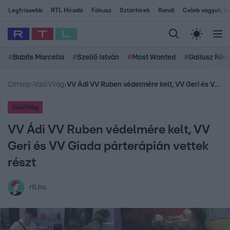
Legfrissebb
RTL Híradó
Fókusz
Sztárhírek
Randi
Celeb vagyok, me
#
Babits Marcella
#
Szellő István
#
Most Wanted
#
Gallusz Niko
Címlap
›
ValóVilág
›
VV Ádi VV Ruben védelmére kelt, VV Geri és VV Giada párterápián vettek részt
ValóVilág
VV Ádi VV Ruben védelmére kelt, VV
Geri és VV Giada párterápián vettek
részt
rtl.hu