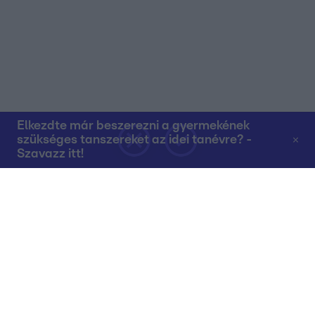
Elkezdte már beszerezni a gyermekének
szükséges tanszereket az idei tanévre? -
Szavazz itt!