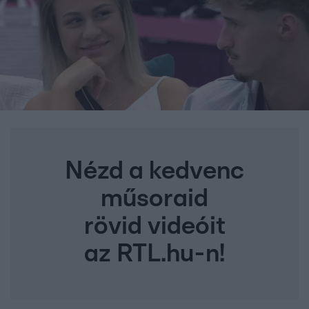
Nézd a kedvenc
műsoraid
rövid videóit
az RTL.hu-n!