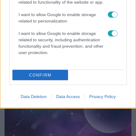
3:14
related to functionality of the website or app.
I want to allow Google to enable storage
related to personalization.
I want to allow Google to enable storage
related to security, including authentication
functionality and fraud prevention, and other
user protection.
Híradó
Lannert Judit az RTL-nek: Maradnak a
CONFIRM
tankerületek és a Klebelsberg Központ, de
átalakítják őket
Data Deletion
Data Access
Privacy Policy