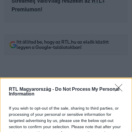
Streamelj ValóVilág részeket az
RTL+
Premiumon
!
Itt állítsd be, hogy az RTL.hu az elsők között
legyen a Google-találatokban!
RTL Magyarország -
Do Not Process My Personal
Information
If you wish to opt-out of the sale, sharing to third parties, or
processing of your personal or sensitive information for
targeted advertising by us, please use the below opt-out
Kövess minket, és értesülj a friss hírekről a
section to confirm your selection. Please note that after your