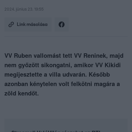
2024. június 23. 19:55
Link másolása
VV Ruben vallomást tett VV Reninek, majd
nem győzött sikongatni, amikor VV Kikidi
megijesztette a villa udvarán. Később
azonban kénytelen volt felkötni magára a
zöld kendőt.