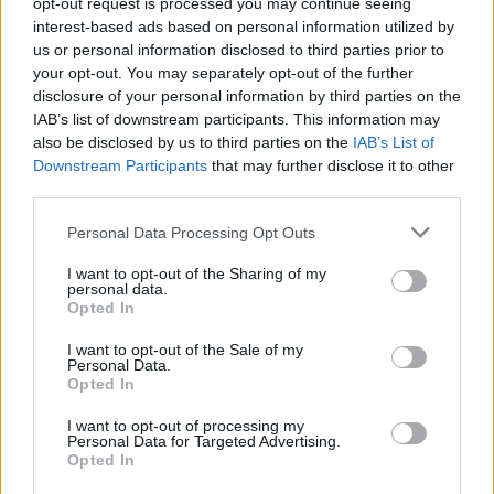
Facebookon is!
opt-out request is processed you may continue seeing
interest-based ads based on personal information utilized by
us or personal information disclosed to third parties prior to
Követem
your opt-out. You may separately opt-out of the further
disclosure of your personal information by third parties on the
IAB’s list of downstream participants. This information may
also be disclosed by us to third parties on the
IAB’s List of
Downstream Participants
that may further disclose it to other
third parties.
#
VALÓVILÁG
#
VALÓVILÁG12
#
VV12
#
12. ÉVAD
Please note that this website/app uses one or more Google
Personal Data Processing Opt Outs
#
SZÍVATÁS
#
VALLOMÁS
#
VV RUBEN
#
VV RENI
services and may gather and store information including but
not limited to your visit or usage behaviour. You may click to
I want to opt-out of the Sharing of my
#
OSZTÁLYKIRÁNDULÁS
#
SÁTOR
#
HORROR
personal data.
grant or deny consent to Google and its third-party tags to
Opted In
use your data for below specified purposes in below Google
#
KIVÁLASZTÁS
consent section.
I want to opt-out of the Sale of my
Personal Data.
Opted In
I want to opt-out of processing my
Personal Data for Targeted Advertising.
Opted In