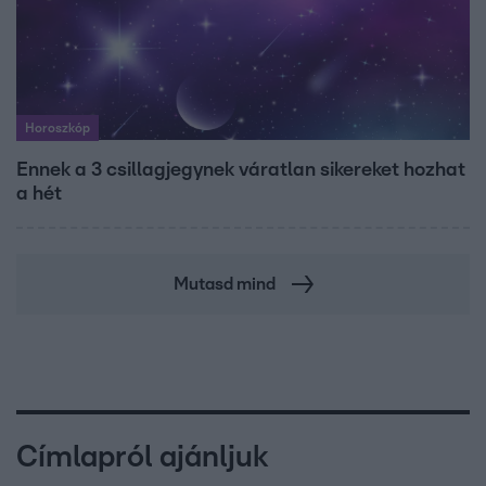
Horoszkóp
Ennek a 3 csillagjegynek váratlan sikereket hozhat
a hét
Mutasd mind
Címlapról ajánljuk