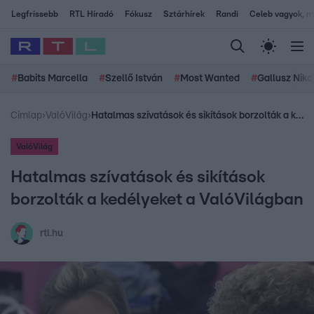
Legfrissebb
RTL Híradó
Fókusz
Sztárhírek
Randi
Celeb vagyok, me
#
Babits Marcella
#
Szellő István
#
Most Wanted
#
Gallusz Niko
Címlap
›
ValóVilág
›
Hatalmas szívatások és sikítások borzolták a kedélyeket a ValóVilágban
ValóVilág
Hatalmas szívatások és sikítások
borzolták a kedélyeket a ValóVilágban
rtl.hu