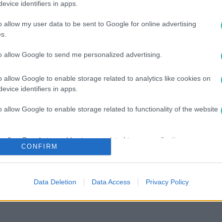
evice identifiers in apps.
o allow my user data to be sent to Google for online advertising
s.
to allow Google to send me personalized advertising.
o allow Google to enable storage related to analytics like cookies on
evice identifiers in apps.
o allow Google to enable storage related to functionality of the website
12
#
12. ÉVAD
#
VV GERI
#
VV RENI
#
HÁLÓSZOBA
o allow Google to enable storage related to personalization.
CONFIRM
o allow Google to enable storage related to security, including
cation functionality and fraud prevention, and other user protection.
Data Deletion
Data Access
Privacy Policy