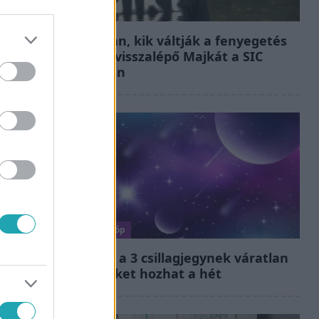
Fókusz
Megvan, kik váltják a fenyegetés
miatt visszalépő Majkát a SIC
Feszten
Horoszkóp
Ennek a 3 csillagjegynek váratlan
sikereket hozhat a hét