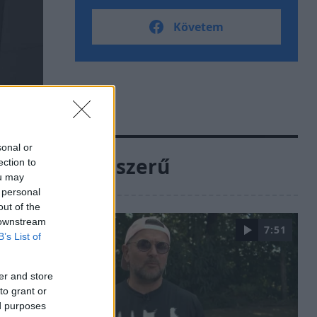
Követem
sonal or
Népszerű
ection to
ou may
 personal
out of the
 downstream
7:51
B’s List of
er and store
to grant or
ed purposes