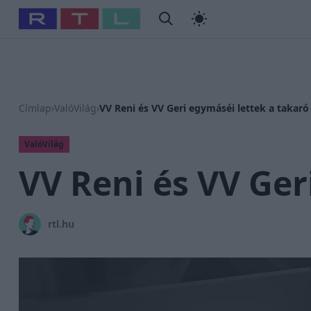
#
Babits Marcella
#
Szellő István
#
Most Wanted
#
Gallusz
Címlap
›
ValóVilág
›
VV Reni és VV Geri egymáséi lettek a takaró 
ValóVilág
VV Reni és VV Ger
rtl.hu