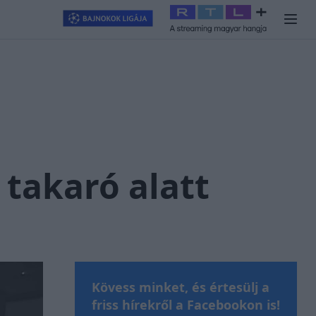
llagjegy
#
RTL+
#
Exek csatája 2026
#
Celeb vagyok, ments ki
 takaró alatt
Kövess minket, és értesülj a
friss hírekről a Facebookon is!