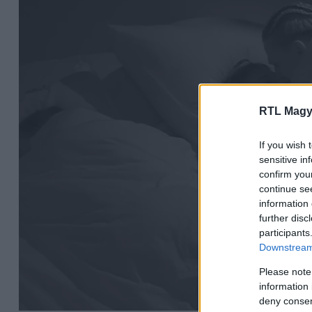
RTL Magy
If you wish 
sensitive in
confirm you
continue se
information 
further disc
participants
Downstream 
Please note
information 
deny consent