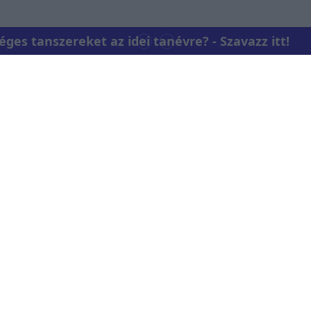
es tanszereket az idei tanévre? - Szavazz itt!
Kapcsolat
RTL Group Beszá
Magatartási K
 az RTL+-on
Vállalati hírek
RTL Magyarorsz
Partneri Alape
Kvíz Adatvédelem
Kommentelési 
RTL Group Magatartási
Kódex
Küldj be te is hí
tkezés