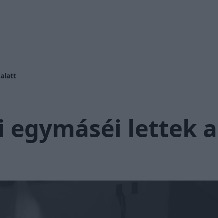
 Nikolett
#
Időjárás
#
RTL műsor
#
Víz
#
Magyar Péter
#
Csi
alatt
i egymáséi lettek a