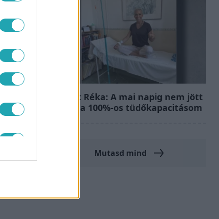
Bulvár
Rubint Réka: A mai napig nem jött
vissza a 100%-os tüdőkapacitásom
#
SZEX
Mutasd mind