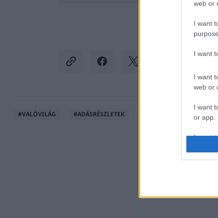
web or d
I want t
purpose
I want 
I want t
web or d
I want t
#
VALÓVILÁG
#
ADÁSRÉSZLETEK
#
VALÓVILÁG12
#
VV
or app.
I want t
I want t
authenti