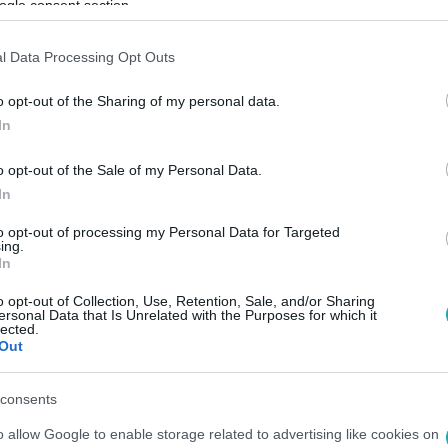
ogle consent section.
l Data Processing Opt Outs
Link másolása
o opt-out of the Sharing of my personal data.
In
aró alatt együtt próbált meg a csúcsra jutni.
o opt-out of the Sale of my Personal Data.
In
to opt-out of processing my Personal Data for Targeted
ing.
In
RTL+ Premiumon
!
o opt-out of Collection, Use, Retention, Sale, and/or Sharing
ersonal Data that Is Unrelated with the Purposes for which it
lected.
Out
consents
sők között legyen a Google-találatokban!
o allow Google to enable storage related to advertising like cookies on