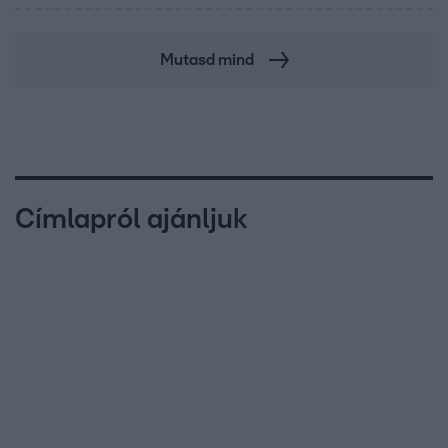
Mutasd mind
Címlapról ajánljuk