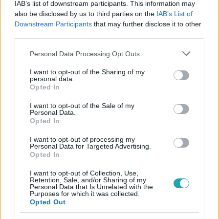
IAB’s list of downstream participants. This information may
also be disclosed by us to third parties on the
IAB’s List of
#
VALÓVILÁG
#
ADÁSRÉSZLETEK
#
VALÓVILÁG11
Downstream Participants
that may further disclose it to other
third parties.
#
VV11
#
11. ÉVAD
#
104. RÉSZ
#
VV RICO
Please note that this website/app uses one or more Google
Personal Data Processing Opt Outs
#
VV LISSZA
#
VV RENI
#
KÁVÉZÓ
services and may gather and store information including but
not limited to your visit or usage behaviour. You may click to
I want to opt-out of the Sharing of my
personal data.
grant or deny consent to Google and its third-party tags to
Opted In
use your data for below specified purposes in below Google
consent section.
I want to opt-out of the Sale of my
Personal Data.
Opted In
Népszerű
I want to opt-out of processing my
Personal Data for Targeted Advertising.
Opted In
I want to opt-out of Collection, Use,
Retention, Sale, and/or Sharing of my
17:49
Personal Data that Is Unrelated with the
Purposes for which it was collected.
Opted Out