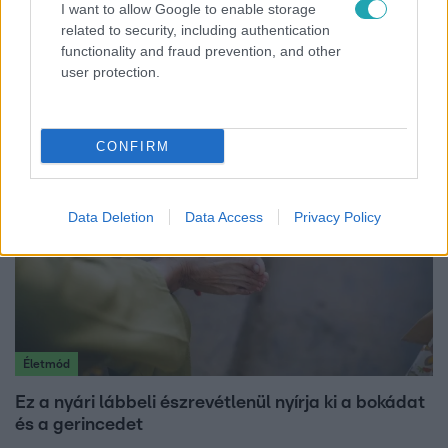
I want to allow Google to enable storage
Bulvár
related to security, including authentication
functionality and fraud prevention, and other
"Nekem ő volt a herceg fehér lovon" - Széphalmi
user protection.
Juliska nem bánja, hogy hozzáment Sánta Lacihoz
CONFIRM
Data Deletion
Data Access
Privacy Policy
Életmód
Ez a nyári lábbeli észrevétlenül nyírja ki a bokádat
és a gerincedet