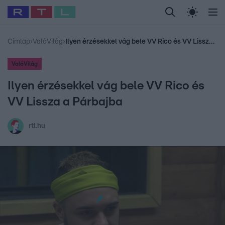
Legfrissebb
RTL Híradó
Fókusz
Sztárhírek
Randi
Celeb vagyok, me
#
Babits Marcella
#
Szellő István
#
Most Wanted
#
Gallusz Niko
Címlap
›
ValóVilág
›
Ilyen érzésekkel vág bele VV Rico és VV Lissza a Párbajba
ValóVilág
Ilyen érzésekkel vág bele VV Rico és
VV Lissza a Párbajba
rtl.hu