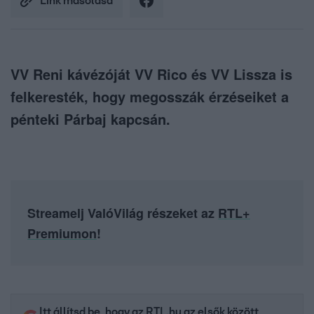
Link másolása
VV Reni kávézóját VV Rico és VV Lissza is
felkeresték, hogy megosszák érzéseiket a
pénteki Párbaj kapcsán.
Streamelj ValóVilág részeket az
RTL+
Premiumon
!
Itt állítsd be, hogy az RTL.hu az elsők között