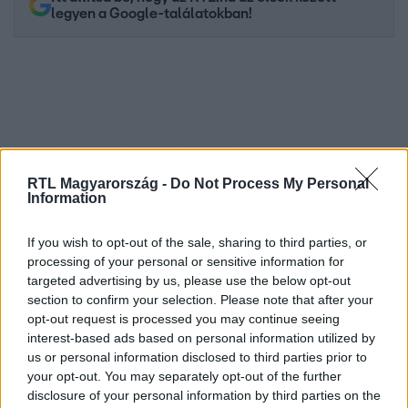
legyen a Google-találatokban!
RTL Magyarország -
Do Not Process My Personal
Information
If you wish to opt-out of the sale, sharing to third parties, or
Kövess minket, és értesülj a friss hírekről a
processing of your personal or sensitive information for
Facebookon is!
targeted advertising by us, please use the below opt-out
section to confirm your selection. Please note that after your
opt-out request is processed you may continue seeing
Követem
interest-based ads based on personal information utilized by
us or personal information disclosed to third parties prior to
your opt-out. You may separately opt-out of the further
disclosure of your personal information by third parties on the