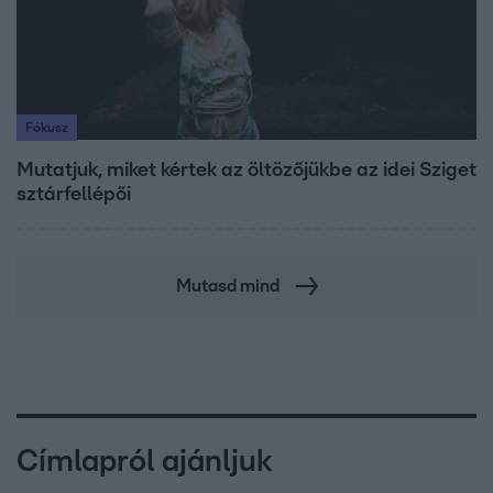
Fókusz
Mutatjuk, miket kértek az öltözőjükbe az idei Sziget
sztárfellépői
Mutasd mind
Címlapról ajánljuk