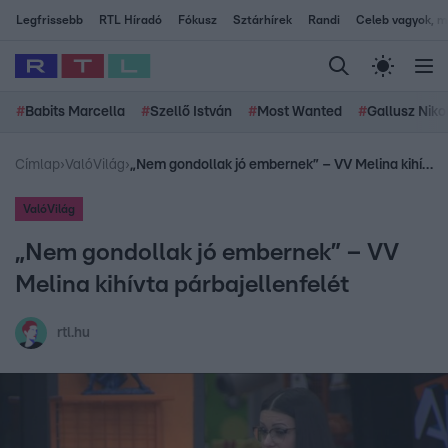
Legfrissebb
RTL Híradó
Fókusz
Sztárhírek
Randi
Celeb vagyok, me
#
Babits Marcella
#
Szellő István
#
Most Wanted
#
Gallusz Niko
Címlap
›
ValóVilág
›
„Nem gondollak jó embernek” – VV Melina kihívta párbajellenfelét
ValóVilág
„Nem gondollak jó embernek” – VV
Melina kihívta párbajellenfelét
rtl.hu