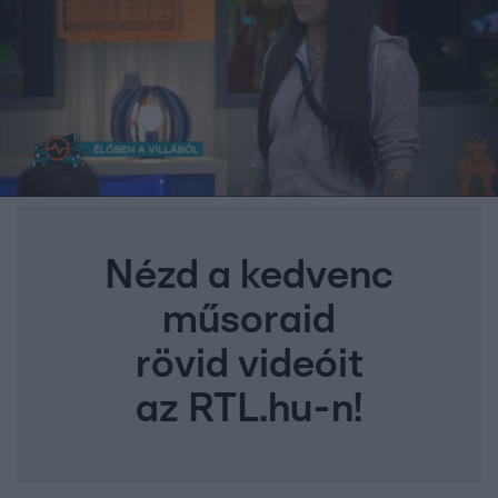
Nézd a kedvenc
műsoraid
rövid videóit
az RTL.hu-n!