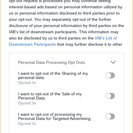
opt-out request is processed you may continue seeing
Kövess minket, és értesülj a friss hírekről a
interest-based ads based on personal information utilized by
Facebookon is!
us or personal information disclosed to third parties prior to
your opt-out. You may separately opt-out of the further
disclosure of your personal information by third parties on the
Követem
IAB’s list of downstream participants. This information may
also be disclosed by us to third parties on the
IAB’s List of
Downstream Participants
that may further disclose it to other
third parties.
Please note that this website/app uses one or more Google
Personal Data Processing Opt Outs
#
VALÓVILÁG
#
ADÁSRÉSZLETEK
#
VALÓVILÁG11
services and may gather and store information including but
not limited to your visit or usage behaviour. You may click to
I want to opt-out of the Sharing of my
#
VV11
#
11. ÉVAD
#
KIVÁLASZTÁS
#
JEL
personal data.
grant or deny consent to Google and its third-party tags to
Opted In
use your data for below specified purposes in below Google
#
SZAVAZAT
#
ZÖLD KENDŐ
consent section.
I want to opt-out of the Sale of my
Personal Data.
Opted In
I want to opt-out of processing my
Personal Data for Targeted Advertising.
Opted In