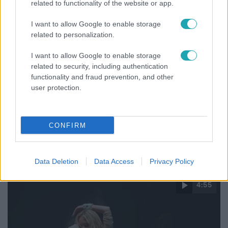
17:24
related to functionality of the website or app.
I want to allow Google to enable storage
related to personalization.
I want to allow Google to enable storage
related to security, including authentication
functionality and fraud prevention, and other
user protection.
Reggeli
„Ha olyan ember keresne meg, akkor sem
CONFIRM
vállalnám!” – Détár Enikő megszólalt a politikai
megkeresésekkel kapcsolatban
Data Deletion
Data Access
Privacy Policy
4:55