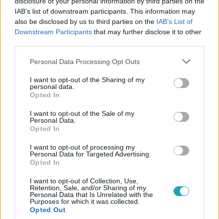
disclosure of your personal information by third parties on the
IAB’s list of downstream participants. This information may
also be disclosed by us to third parties on the
IAB’s List of
Downstream Participants
that may further disclose it to other
#
VALÓVILÁG
#
ADÁSRÉSZLETEK
#
VALÓVILÁG11
third parties.
#
VV11
#
11. ÉVAD
#
VV LISSZA
#
VV MÁRIÓ
Please note that this website/app uses one or more Google
Personal Data Processing Opt Outs
services and may gather and store information including but
#
TÖRVÉNYEK
#
CSÁSZÁR
not limited to your visit or usage behaviour. You may click to
I want to opt-out of the Sharing of my
personal data.
grant or deny consent to Google and its third-party tags to
Opted In
use your data for below specified purposes in below Google
consent section.
I want to opt-out of the Sale of my
Personal Data.
Opted In
I want to opt-out of processing my
Népszerű
Personal Data for Targeted Advertising.
Opted In
I want to opt-out of Collection, Use,
Retention, Sale, and/or Sharing of my
Personal Data that Is Unrelated with the
Purposes for which it was collected.
Opted Out