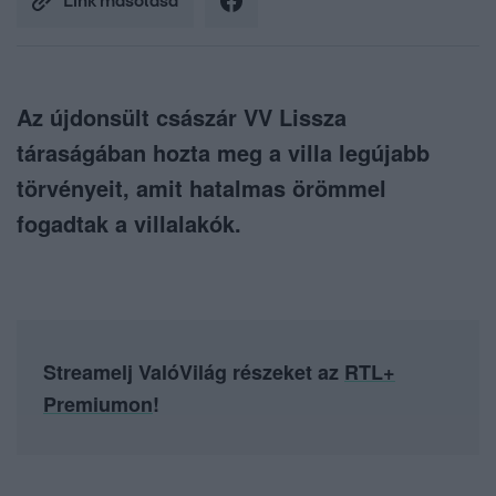
Link másolása
Az újdonsült császár VV Lissza
táraságában hozta meg a villa legújabb
törvényeit, amit hatalmas örömmel
fogadtak a villalakók.
Streamelj ValóVilág részeket az
RTL+
Premiumon
!