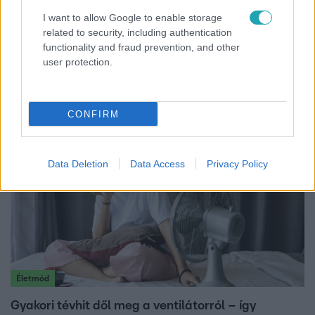
I want to allow Google to enable storage
related to security, including authentication
Bulvár
functionality and fraud prevention, and other
user protection.
Bódi Guszti és Margó büszkén jelentették be:
megvan a család első diplomása
CONFIRM
Data Deletion
Data Access
Privacy Policy
Életmód
Gyakori tévhit dől meg a ventilátorról – így