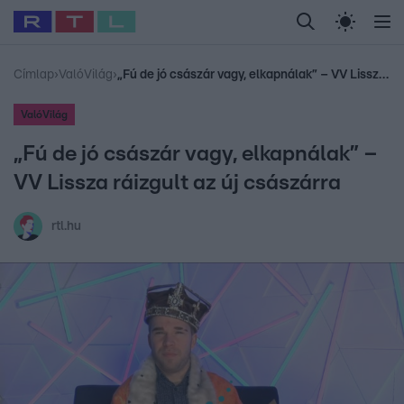
Legfrissebb
RTL Híradó
Fókusz
Sztárhírek
Randi
Celeb vagyok, me
#
Babits Marcella
#
Szellő István
#
Most Wanted
#
Gallusz Niko
Címlap
›
ValóVilág
›
„Fú de jó császár vagy, elkapnálak” – VV Lissza ráizgult az új császárra
ValóVilág
„Fú de jó császár vagy, elkapnálak” –
VV Lissza ráizgult az új császárra
rtl.hu