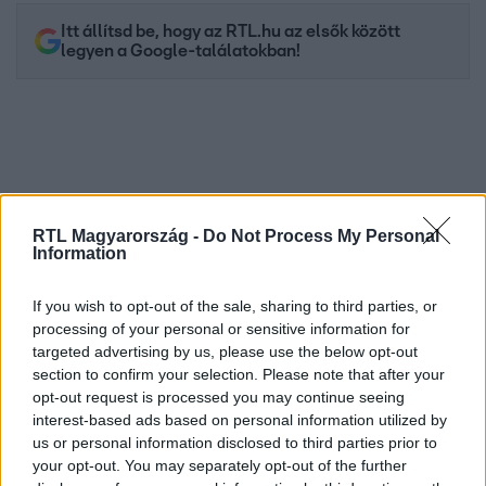
Itt állítsd be, hogy az RTL.hu az elsők között
legyen a Google-találatokban!
RTL Magyarország -
Do Not Process My Personal
Information
If you wish to opt-out of the sale, sharing to third parties, or
processing of your personal or sensitive information for
Kövess minket, és értesülj a friss hírekről a
targeted advertising by us, please use the below opt-out
Facebookon is!
section to confirm your selection. Please note that after your
opt-out request is processed you may continue seeing
interest-based ads based on personal information utilized by
Követem
us or personal information disclosed to third parties prior to
your opt-out. You may separately opt-out of the further